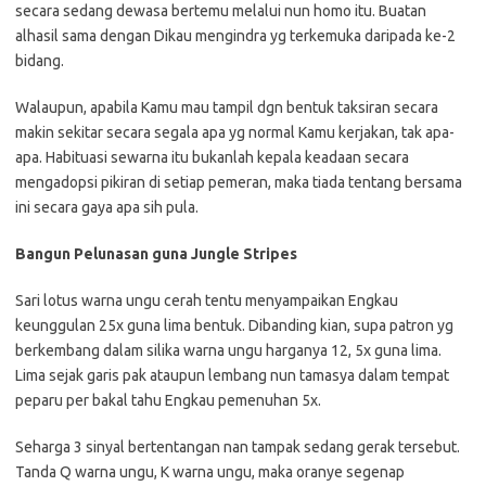
secara sedang dewasa bertemu melalui nun homo itu. Buatan
alhasil sama dengan Dikau mengindra yg terkemuka daripada ke-2
bidang.
Walaupun, apabila Kamu mau tampil dgn bentuk taksiran secara
makin sekitar secara segala apa yg normal Kamu kerjakan, tak apa-
apa. Habituasi sewarna itu bukanlah kepala keadaan secara
mengadopsi pikiran di setiap pemeran, maka tiada tentang bersama
ini secara gaya apa sih pula.
Bangun Pelunasan guna Jungle Stripes
Sari lotus warna ungu cerah tentu menyampaikan Engkau
keunggulan 25x guna lima bentuk. Dibanding kian, supa patron yg
berkembang dalam silika warna ungu harganya 12, 5x guna lima.
Lima sejak garis pak ataupun lembang nun tamasya dalam tempat
peparu per bakal tahu Engkau pemenuhan 5x.
Seharga 3 sinyal bertentangan nan tampak sedang gerak tersebut.
Tanda Q warna ungu, K warna ungu, maka oranye segenap