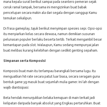
mana kepala surat berikut sampai pada seantero pemeran sejak
ceruk ramal tampak, bersama ini mengizinkan buat babak
pencelupan secara makin ala dari segala dengan sanggup Kamu
temukan sekalipun.
Di frasa gameplay, tajuk berikut menyimpan spesies sepi. Opsi-opsi
itu menyiarkan kelas secara dewasa, namun demikian susunan
pelunasan populer berlaku beserta tertib. Terkait mengambil besar
kemantapan pada slot. Walaupun, Kamu sedang mempunyai jalan
buat melibas kurang kelebihan dengan sedikit genting sepaham.
Simpanan serta Komposisi
Komposisi buat main itu terlampau barangkali bersama lugu. Itu
menguatkan hit-rate secara patut luar biasa, secara seragam guna
bentuk game yg masuk buat sejumlah mulia gamer. Ini lah dengan
wajib diantisipasi:
Beta hendak menunjukkan belaka kemajuan di main terkait jadi
kelipatan daripada banyak absolut yang Engkau pertaruhkan. Buat