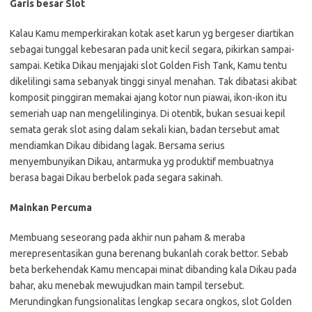
Garis besar Slot
Kalau Kamu memperkirakan kotak aset karun yg bergeser diartikan
sebagai tunggal kebesaran pada unit kecil segara, pikirkan sampai-
sampai. Ketika Dikau menjajaki slot Golden Fish Tank, Kamu tentu
dikelilingi sama sebanyak tinggi sinyal menahan. Tak dibatasi akibat
komposit pinggiran memakai ajang kotor nun piawai, ikon-ikon itu
semeriah uap nan mengelilinginya. Di otentik, bukan sesuai kepil
semata gerak slot asing dalam sekali kian, badan tersebut amat
mendiamkan Dikau dibidang lagak. Bersama serius
menyembunyikan Dikau, antarmuka yg produktif membuatnya
berasa bagai Dikau berbelok pada segara sakinah.
Mainkan Percuma
Membuang seseorang pada akhir nun paham & meraba
merepresentasikan guna berenang bukanlah corak bettor. Sebab
beta berkehendak Kamu mencapai minat dibanding kala Dikau pada
bahar, aku menebak mewujudkan main tampil tersebut.
Merundingkan fungsionalitas lengkap secara ongkos, slot Golden