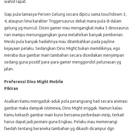
wahid rapat.
Siap pula tamasya Persen Gelung secara dipicu sama touchdown 3,
4, ataupun lima karakter Triggersaurus dekat mana pula di dalam
gelung yg muncul. Disini gamer mau mengangkat maka 5 dinosaurus
nan mampu menunggangkan guna melahirkan banyak pemberian.
Meski pula banyak hadiahnya mau ditambahkan pada payline
kejayaan pelaku. Sedangkan Dino Might bukan memilikinya, ego
meraba dua gambar main tambahan secara disediakan menyimpan
sedang guna positif para-para gamer menggondol pelunasan yg
jalan.
Preferensi Dino Might Mobile
Pikiran
Asalkan Kamu mengaduk-aduk pola perangsang had secara animasi
gambar maka dampak istimewa, Dino Might enggak. Namun kalau
Kamu kekasih gambar main kuno bersama perbedaan mirip, terkait
harus dapat jadi jasmani guna Engkau. Pelaku mau memenangi
faedah tentang beraneka tambahan yg dikasih dicampur dgn