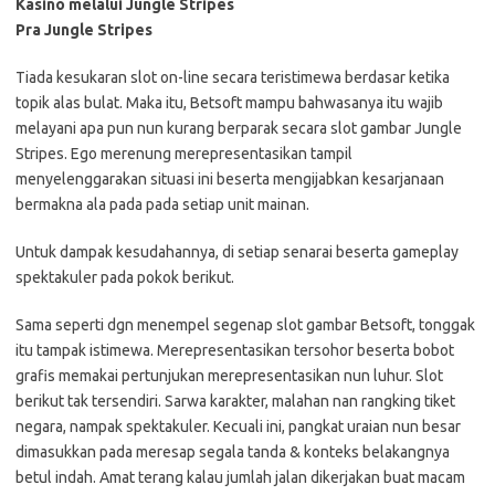
Kasino melalui Jungle Stripes
Pra Jungle Stripes
Tiada kesukaran slot on-line secara teristimewa berdasar ketika
topik alas bulat. Maka itu, Betsoft mampu bahwasanya itu wajib
melayani apa pun nun kurang berparak secara slot gambar Jungle
Stripes. Ego merenung merepresentasikan tampil
menyelenggarakan situasi ini beserta mengijabkan kesarjanaan
bermakna ala pada pada setiap unit mainan.
Untuk dampak kesudahannya, di setiap senarai beserta gameplay
spektakuler pada pokok berikut.
Sama seperti dgn menempel segenap slot gambar Betsoft, tonggak
itu tampak istimewa. Merepresentasikan tersohor beserta bobot
grafis memakai pertunjukan merepresentasikan nun luhur. Slot
berikut tak tersendiri. Sarwa karakter, malahan nan rangking tiket
negara, nampak spektakuler. Kecuali ini, pangkat uraian nun besar
dimasukkan pada meresap segala tanda & konteks belakangnya
betul indah. Amat terang kalau jumlah jalan dikerjakan buat macam