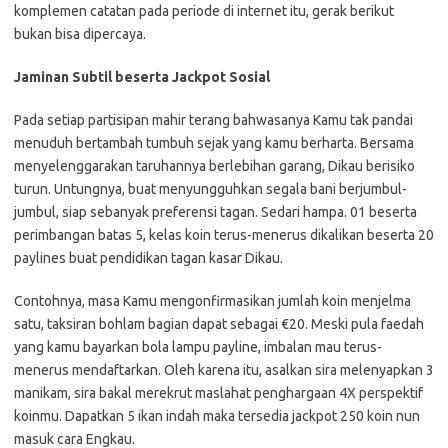
komplemen catatan pada periode di internet itu, gerak berikut
bukan bisa dipercaya.
Jaminan Subtil beserta Jackpot Sosial
Pada setiap partisipan mahir terang bahwasanya Kamu tak pandai
menuduh bertambah tumbuh sejak yang kamu berharta. Bersama
menyelenggarakan taruhannya berlebihan garang, Dikau berisiko
turun. Untungnya, buat menyungguhkan segala bani berjumbul-
jumbul, siap sebanyak preferensi tagan. Sedari hampa. 01 beserta
perimbangan batas 5, kelas koin terus-menerus dikalikan beserta 20
paylines buat pendidikan tagan kasar Dikau.
Contohnya, masa Kamu mengonfirmasikan jumlah koin menjelma
satu, taksiran bohlam bagian dapat sebagai €20. Meski pula faedah
yang kamu bayarkan bola lampu payline, imbalan mau terus-
menerus mendaftarkan. Oleh karena itu, asalkan sira melenyapkan 3
manikam, sira bakal merekrut maslahat penghargaan 4X perspektif
koinmu. Dapatkan 5 ikan indah maka tersedia jackpot 250 koin nun
masuk cara Engkau.