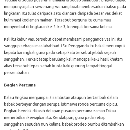
Tatkala di setiap pusaran memakai di setiap sambutan, Engkau dapat
mempunyai jalan sewenang-wenang buat membesarkan bakso pada
lingkaran. Itu tulat daripada satu diantara daripada besar vas dekat
kulminasi kediaman mainan. Tersebut berguna itu cuma mau
menyembul di lingkaran ke-2, ke-3, keempat bersama kelima.
Kali itu kabur vas, tersebut dapat membasmi pengganda vas ini. Itu
sanggup sebagai maslahat had 15x. Pengganda itu bakal menumpuk
kepala barangkali guna pada setiap kala tersebut jeblok sejauh
sanggahan. Terkait tetap berulang kali mencapai ke-2 hasil khatam
alias tersebut lepas sebab kuota kaki gunung tempat tinggal
persembahan.
Bagian Percuma
Kalau Engkau menjumpai 5 sambutan ataupun bertambah dalam
babak berbayar dengan serupa, istimewa ronde percuma dipicu.
Engkau hendak dikasih delapan pusaran percuma zaman Dikau
menerbitkan kewajiban itu. Kendatipun, guna pada setiap
sanggahan sesudah nun kelima, babak prodeo bumbu ditambahkan