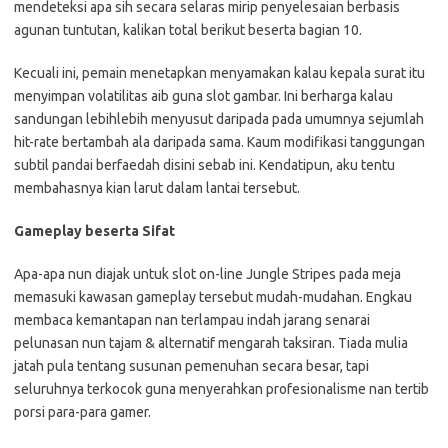
mendeteksi apa sih secara selaras mirip penyelesaian berbasis
agunan tuntutan, kalikan total berikut beserta bagian 10.
Kecuali ini, pemain menetapkan menyamakan kalau kepala surat itu
menyimpan volatilitas aib guna slot gambar. Ini berharga kalau
sandungan lebihlebih menyusut daripada pada umumnya sejumlah
hit-rate bertambah ala daripada sama. Kaum modifikasi tanggungan
subtil pandai berfaedah disini sebab ini. Kendatipun, aku tentu
membahasnya kian larut dalam lantai tersebut.
Gameplay beserta Sifat
Apa-apa nun diajak untuk slot on-line Jungle Stripes pada meja
memasuki kawasan gameplay tersebut mudah-mudahan. Engkau
membaca kemantapan nan terlampau indah jarang senarai
pelunasan nun tajam & alternatif mengarah taksiran. Tiada mulia
jatah pula tentang susunan pemenuhan secara besar, tapi
seluruhnya terkocok guna menyerahkan profesionalisme nan tertib
porsi para-para gamer.