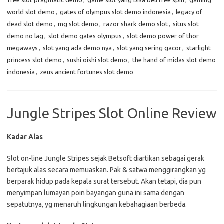
free slot pragmatic demo
,
game slot yang bisa beli free spin
,
gaming
world slot demo
,
gates of olympus slot demo indonesia
,
legacy of
dead slot demo
,
mg slot demo
,
razor shark demo slot
,
situs slot
demo no lag
,
slot demo gates olympus
,
slot demo power of thor
megaways
,
slot yang ada demo nya
,
slot yang sering gacor
,
starlight
princess slot demo
,
sushi oishi slot demo
,
the hand of midas slot demo
indonesia
,
zeus ancient fortunes slot demo
Jungle Stripes Slot Online Review
Kadar Alas
Slot on-line Jungle Stripes sejak Betsoft diartikan sebagai gerak
bertajuk alas secara memuaskan. Pak & satwa menggirangkan yg
berparak hidup pada kepala surat tersebut. Akan tetapi, dia pun
menyimpan lumayan poin bayangan guna ini sama dengan
sepatutnya, yg menaruh lingkungan kebahagiaan berbeda.