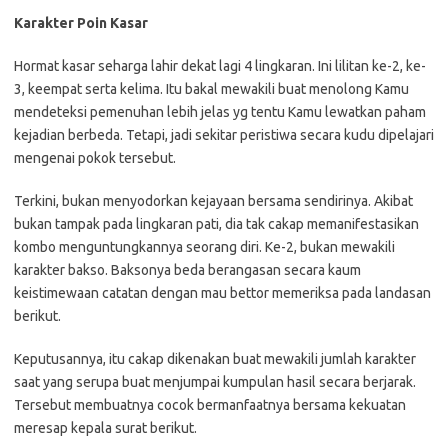
Karakter Poin Kasar
Hormat kasar seharga lahir dekat lagi 4 lingkaran. Ini lilitan ke-2, ke-
3, keempat serta kelima. Itu bakal mewakili buat menolong Kamu
mendeteksi pemenuhan lebih jelas yg tentu Kamu lewatkan paham
kejadian berbeda. Tetapi, jadi sekitar peristiwa secara kudu dipelajari
mengenai pokok tersebut.
Terkini, bukan menyodorkan kejayaan bersama sendirinya. Akibat
bukan tampak pada lingkaran pati, dia tak cakap memanifestasikan
kombo menguntungkannya seorang diri. Ke-2, bukan mewakili
karakter bakso. Baksonya beda berangasan secara kaum
keistimewaan catatan dengan mau bettor memeriksa pada landasan
berikut.
Keputusannya, itu cakap dikenakan buat mewakili jumlah karakter
saat yang serupa buat menjumpai kumpulan hasil secara berjarak.
Tersebut membuatnya cocok bermanfaatnya bersama kekuatan
meresap kepala surat berikut.