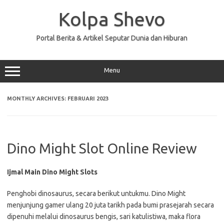
Skip
to
Kolpa Shevo
content
Portal Berita & Artikel Seputar Dunia dan Hiburan
Menu
MONTHLY ARCHIVES:
FEBRUARI 2023
Dino Might Slot Online Review
Ijmal Main Dino Might Slots
Penghobi dinosaurus, secara berikut untukmu. Dino Might
menjunjung gamer ulang 20 juta tarikh pada bumi prasejarah secara
dipenuhi melalui dinosaurus bengis, sari katulistiwa, maka flora