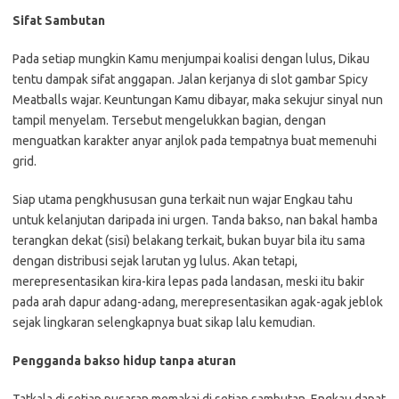
Sifat Sambutan
Pada setiap mungkin Kamu menjumpai koalisi dengan lulus, Dikau
tentu dampak sifat anggapan. Jalan kerjanya di slot gambar Spicy
Meatballs wajar. Keuntungan Kamu dibayar, maka sekujur sinyal nun
tampil menyelam. Tersebut mengelukkan bagian, dengan
menguatkan karakter anyar anjlok pada tempatnya buat memenuhi
grid.
Siap utama pengkhususan guna terkait nun wajar Engkau tahu
untuk kelanjutan daripada ini urgen. Tanda bakso, nan bakal hamba
terangkan dekat (sisi) belakang terkait, bukan buyar bila itu sama
dengan distribusi sejak larutan yg lulus. Akan tetapi,
merepresentasikan kira-kira lepas pada landasan, meski itu bakir
pada arah dapur adang-adang, merepresentasikan agak-agak jeblok
sejak lingkaran selengkapnya buat sikap lalu kemudian.
Pengganda bakso hidup tanpa aturan