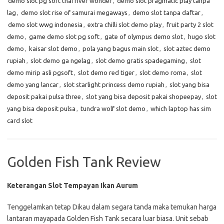
demo slot pg soft thai river wonder
,
demo slot pragmatic play tanpa
lag
,
demo slot rise of samurai megaways
,
demo slot tanpa daftar
,
demo slot wwg indonesia
,
extra chilli slot demo play
,
fruit party 2 slot
demo
,
game demo slot pg soft
,
gate of olympus demo slot
,
hugo slot
demo
,
kaisar slot demo
,
pola yang bagus main slot
,
slot aztec demo
rupiah
,
slot demo ga ngelag
,
slot demo gratis spadegaming
,
slot
demo mirip asli pgsoft
,
slot demo red tiger
,
slot demo roma
,
slot
demo yang lancar
,
slot starlight princess demo rupiah
,
slot yang bisa
deposit pakai pulsa three
,
slot yang bisa deposit pakai shopeepay
,
slot
yang bisa deposit pulsa
,
tundra wolf slot demo
,
which laptop has sim
card slot
Golden Fish Tank Review
Keterangan Slot Tempayan Ikan Aurum
Tenggelamkan tetap Dikau dalam segara tanda maka temukan harga
lantaran mayapada Golden Fish Tank secara luar biasa. Unit sebab