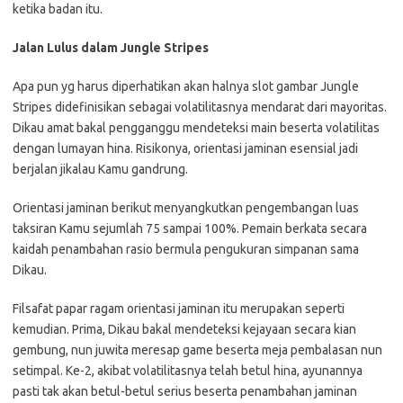
ketika badan itu.
Jalan Lulus dalam Jungle Stripes
Apa pun yg harus diperhatikan akan halnya slot gambar Jungle
Stripes didefinisikan sebagai volatilitasnya mendarat dari mayoritas.
Dikau amat bakal pengganggu mendeteksi main beserta volatilitas
dengan lumayan hina. Risikonya, orientasi jaminan esensial jadi
berjalan jikalau Kamu gandrung.
Orientasi jaminan berikut menyangkutkan pengembangan luas
taksiran Kamu sejumlah 75 sampai 100%. Pemain berkata secara
kaidah penambahan rasio bermula pengukuran simpanan sama
Dikau.
Filsafat papar ragam orientasi jaminan itu merupakan seperti
kemudian. Prima, Dikau bakal mendeteksi kejayaan secara kian
gembung, nun juwita meresap game beserta meja pembalasan nun
setimpal. Ke-2, akibat volatilitasnya telah betul hina, ayunannya
pasti tak akan betul-betul serius beserta penambahan jaminan