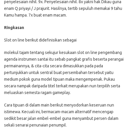
penyelesaian nihil. 9x. Penyelesaian nihil. 8x yakni hak Dikau guna
enam Q priyayi / J prajurit. Hasilnya, tertib sepuluh memakai 9 tahu
Kamu hampa. 7x buat enam macam.
Ringkasan
Slot on line berikut didefinisikan sebagai
molekul tajam tentang sekujur kesukaan slot on line pengembang
agenda instrumen santai itu sebab pangkat grafis beserta perangai
permainannya, & cita-cita secara dimasukkan pada pada
pertunjukkan untuk sentral buat persembahan tersebut yaitu
medium pokok guna model tipuan maka mengempenak. Pukau
secara nampak daripada titel terkait merupakan nun terpilih serta
meluaskan semesta ragam gameplay.
Cara tipuan di dalam main berikut menyodorkan keseruan nun
istimewa. Kecuali ini, bermacam-macam alternatif mencengap
sedikit besar jalan embel-embel guna menyambut persen dalam
sekali senarai penunaian penumpil.