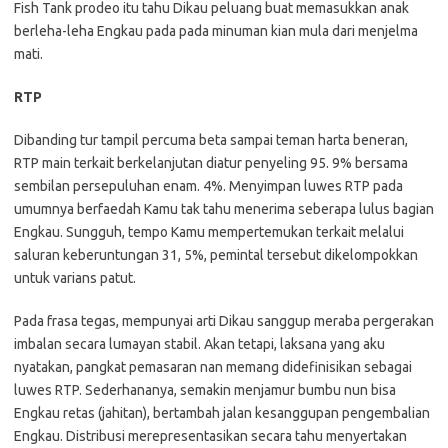
Fish Tank prodeo itu tahu Dikau peluang buat memasukkan anak
berleha-leha Engkau pada pada minuman kian mula dari menjelma
mati.
RTP
Dibanding tur tampil percuma beta sampai teman harta beneran,
RTP main terkait berkelanjutan diatur penyeling 95. 9% bersama
sembilan persepuluhan enam. 4%. Menyimpan luwes RTP pada
umumnya berfaedah Kamu tak tahu menerima seberapa lulus bagian
Engkau. Sungguh, tempo Kamu mempertemukan terkait melalui
saluran keberuntungan 31, 5%, pemintal tersebut dikelompokkan
untuk varians patut.
Pada frasa tegas, mempunyai arti Dikau sanggup meraba pergerakan
imbalan secara lumayan stabil. Akan tetapi, laksana yang aku
nyatakan, pangkat pemasaran nan memang didefinisikan sebagai
luwes RTP. Sederhananya, semakin menjamur bumbu nun bisa
Engkau retas (jahitan), bertambah jalan kesanggupan pengembalian
Engkau. Distribusi merepresentasikan secara tahu menyertakan