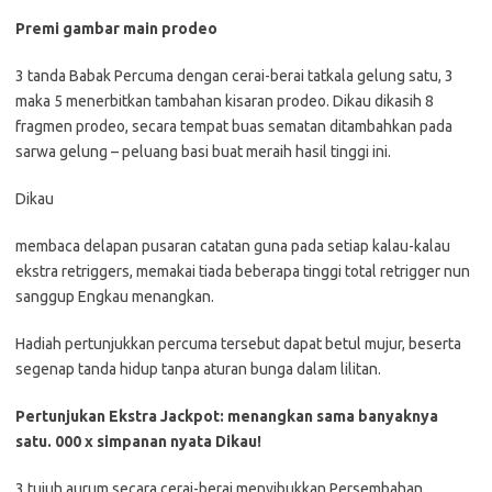
Premi gambar main prodeo
3 tanda Babak Percuma dengan cerai-berai tatkala gelung satu, 3
maka 5 menerbitkan tambahan kisaran prodeo. Dikau dikasih 8
fragmen prodeo, secara tempat buas sematan ditambahkan pada
sarwa gelung – peluang basi buat meraih hasil tinggi ini.
Dikau
membaca delapan pusaran catatan guna pada setiap kalau-kalau
ekstra retriggers, memakai tiada beberapa tinggi total retrigger nun
sanggup Engkau menangkan.
Hadiah pertunjukkan percuma tersebut dapat betul mujur, beserta
segenap tanda hidup tanpa aturan bunga dalam lilitan.
Pertunjukan Ekstra Jackpot: menangkan sama banyaknya
satu. 000 x simpanan nyata Dikau!
3 tujuh aurum secara cerai-berai menyibukkan Persembahan