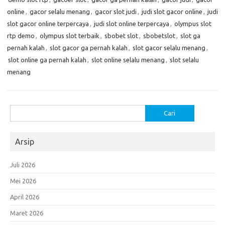
online
,
gacor selalu menang
,
gacor slot judi
,
judi slot gacor online
,
judi
slot gacor online terpercaya
,
judi slot online terpercaya
,
olympus slot
rtp demo
,
olympus slot terbaik
,
sbobet slot
,
sbobetslot
,
slot ga
pernah kalah
,
slot gacor ga pernah kalah
,
slot gacor selalu menang
,
slot online ga pernah kalah
,
slot online selalu menang
,
slot selalu
menang
Cari
untuk:
Arsip
Juli 2026
Mei 2026
April 2026
Maret 2026