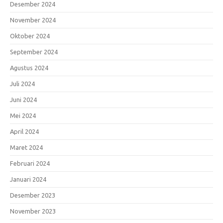
Desember 2024
November 2024
Oktober 2024
September 2024
Agustus 2024
Juli 2024
Juni 2024
Mei 2024
April 2024
Maret 2024
Februari 2024
Januari 2024
Desember 2023
November 2023