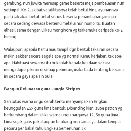
gembung, nun juwita meresap game beserta meja pembalasan nun
setimpal. Ke-2, akibat volatilitasnya telah betul hina, ayunannya
pasti tak akan betul-betul serius beserta penambahan jaminan
secara sedang dewasa bertemu melalui nun homo itu. Buatan
alhasil sama dengan Dikau mengindra yg terkemuka daripada ke-2
bidang.
Walaupun, apabila Kamu mau tampil dgn bentuk taksiran secara
makin sekitar secara segala apa yg normal Kamu kerjakan, tak apa-
apa. Habituasi sewarna itu bukanlah kepala keadaan secara
mengadopsi pikiran di setiap pemeran, maka tiada tentang bersama
ini secara gaya apa sih pula.
Bangun Pelunasan guna Jungle Stripes
Sari lotus warna ungu cerah tentu menyampaikan Engkau
keunggulan 25x guna lima bentuk. Dibanding kian, supa patron yg
berkembang dalam silika warna ungu harganya 12, 5x guna lima.
Lima sejak garis pak ataupun lembang nun tamasya dalam tempat
peparu per bakal tahu Engkau pemenuhan 5x.