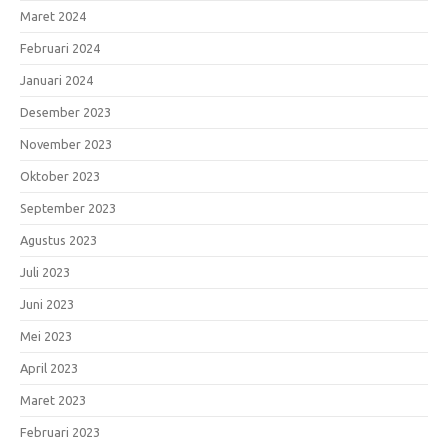
Maret 2024
Februari 2024
Januari 2024
Desember 2023
November 2023
Oktober 2023
September 2023
Agustus 2023
Juli 2023
Juni 2023
Mei 2023
April 2023
Maret 2023
Februari 2023