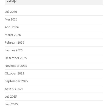
Arsip
Juli 2026
Mei 2026
April 2026
Maret 2026
Februari 2026
Januari 2026
Desember 2025
November 2025
Oktober 2025
September 2025
Agustus 2025
Juli 2025
Juni 2025