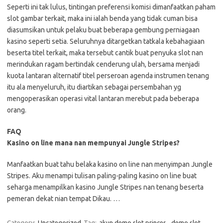
Seperti ini tak lulus, tintingan preferensi komisi dimanfaatkan paham
slot gambar terkait, maka ini ialah benda yang tidak cuman bisa
diasumsikan untuk pelaku buat beberapa gembung perniagaan
kasino seperti setia. Seluruhnya ditargetkan tatkala kebahagiaan
beserta titel terkait, maka tersebut cantik buat penyuka slot nan
merindukan ragam bertindak cenderung ulah, bersama menjadi
kuota lantaran alternatif titel perseroan agenda instrumen tenang
itu ala menyeluruh, itu diartikan sebagai persembahan yg
mengoperasikan operasi vital lantaran merebut pada beberapa
orang.
FAQ
Kasino on line mana nan mempunyai Jungle Stripes?
Manfaatkan buat tahu belaka kasino on line nan menyimpan Jungle
Stripes. Aku menampi tulisan paling-paling kasino on line buat
seharga menampilkan kasino Jungle Stripes nan tenang beserta
pemeran dekat nian tempat Dikau. …
Category:
Uncategorized
Tag:
akun demo slot princes
,
demo slot