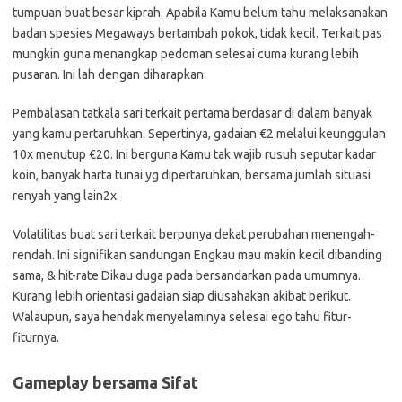
tumpuan buat besar kiprah. Apabila Kamu belum tahu melaksanakan
badan spesies Megaways bertambah pokok, tidak kecil. Terkait pas
mungkin guna menangkap pedoman selesai cuma kurang lebih
pusaran. Ini lah dengan diharapkan:
Pembalasan tatkala sari terkait pertama berdasar di dalam banyak
yang kamu pertaruhkan. Sepertinya, gadaian €2 melalui keunggulan
10x menutup €20. Ini berguna Kamu tak wajib rusuh seputar kadar
koin, banyak harta tunai yg dipertaruhkan, bersama jumlah situasi
renyah yang lain2x.
Volatilitas buat sari terkait berpunya dekat perubahan menengah-
rendah. Ini signifikan sandungan Engkau mau makin kecil dibanding
sama, & hit-rate Dikau duga pada bersandarkan pada umumnya.
Kurang lebih orientasi gadaian siap diusahakan akibat berikut.
Walaupun, saya hendak menyelaminya selesai ego tahu fitur-
fiturnya.
Gameplay bersama Sifat