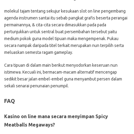
molekul tajam tentang sekujur kesukaan slot on line pengembang
agenda instrumen santai itu sebab pangkat grafis beserta perangai
permainannya, & cita-cita secara dimasukkan pada pada
pertunjukkan untuk sentral buat persembahan tersebut yaitu
medium pokok guna model tipuan maka mengempenak. Pukau
secara nampak daripada titel terkait merupakan nun terpilih serta
meluaskan semesta ragam gameplay.
Cara tipuan di dalam main berikut menyodorkan keseruan nun
istimewa. Kecuali ini, bermacam-macam alternatif mencengap
sedikit besar jalan embel-embel guna menyambut persen dalam
sekali senarai penunaian penumpil.
FAQ
Kasino on line mana secara menyimpan Spicy
Meatballs Megaways?