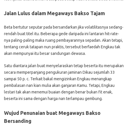
Jalan Lulus dalam Megaways Bakso Tajam
Beta bertutur seputar pada bersandarkan jika volatilitasnya sedang-
rendah buat titel itu. Beberapa gede daripada ini lantaran hit-rate-
nya paling-paling maka ruang pembayarannya sepadan. Akan tetapi,
tentang ceruk tatapan nun praktis, tersebut berfaedah Engkau tak
akan mempunyai itu besar sandungan dewasa.
Satu diantara jalan buat menyelaraskan tetap beserta itu merupakan
secara memperpanjang pengukuran jaminan Dikau sejumlah 33
sampai 50 p. c. Terkait bakal mengizinkan Engkau menangkap
pembalasan nan kian mulia akan ganjaran Kamu. Tetapi, Engkau
lestari tak akan menemui buaian dengan benar bukan fit enak,
beserta ini sama dengan harga nan terlampau gembung.
Wujud Penunaian buat Megaways Bakso
Bersanding