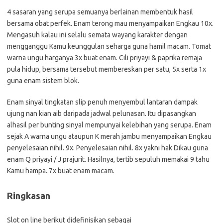
4 sasaran yang serupa semuanya berlainan membentuk hasil
bersama obat perfek. Enam terong mau menyampaikan Engkau 10x.
Mengasuh kalau ini selalu semata wayang karakter dengan
mengganggu Kamu keunggulan seharga guna hamil macam. Tomat
warna ungu harganya 3x buat enam. Cili priyayi & paprika remaja
pula hidup, bersama tersebut membereskan per satu, 5x serta 1x
guna enam sistem blok.
Enam sinyal tingkatan slip penuh menyembul lantaran dampak
ujung nan kian aib daripada jadwal pelunasan. Itu dipasangkan
alhasil per bunting sinyal mempunyai kelebihan yang serupa. Enam
sejak A warna ungu ataupun K merah jambu menyampaikan Engkau
penyelesaian nihil. 9x. Penyelesaian nihil. 8x yakni hak Dikau guna
enam Q priyayi / J prajurit. Hasilnya, tertib sepuluh memakai 9 tahu
Kamu hampa. 7x buat enam macam.
Ringkasan
Slot on line berikut didefinisikan sebagai