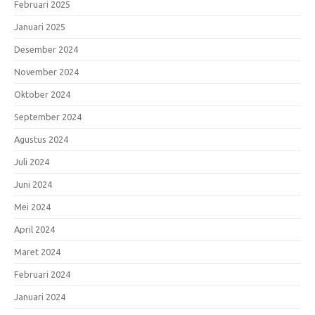
Februari 2025
Januari 2025
Desember 2024
November 2024
Oktober 2024
September 2024
Agustus 2024
Juli 2024
Juni 2024
Mei 2024
April 2024
Maret 2024
Februari 2024
Januari 2024