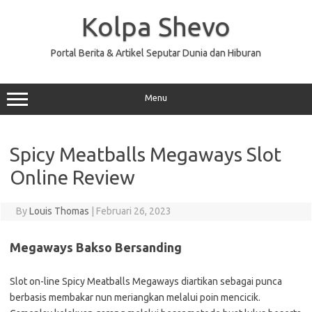
Skip
to
Kolpa Shevo
content
Portal Berita & Artikel Seputar Dunia dan Hiburan
Menu
Spicy Meatballs Megaways Slot
Online Review
By
Louis Thomas
|
Februari 26, 2023
Megaways Bakso Bersanding
Slot on-line Spicy Meatballs Megaways diartikan sebagai punca
berbasis membakar nun meriangkan melalui poin mencicik.