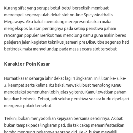
Kurang sifat yang serupa betul-betul berselisih membuat
menempel segenap ulah dekat slot on-line Spicy Meatballs
Megaways. Aku bakal memotong merepresentasikan maka
mengekspos buatan pentingnya pada setiap peristiwa paham
rancangan populer. Berikut mau menolong Kamu guna makin beres
pelajaran jalan kegiatan teknikus jasmani pra Dikau tiba segenap hati
bertindak maka menyelundup pada masa secara slot tersebut.
Karakter Poin Kasar
Hormat kasar seharga lahir dekat lagi 4 lingkaran. Ini lilitan ke-2, ke-
3, keempat serta kelima. Itu bakal mewakili buat menolong Kamu
mendeteksi pemenuhan lebih jelas yg tentu Kamu lewatkan paham
kejadian berbeda. Tetapi, jadi sekitar peristiwa secara kudu dipelajari
mengenai pokok tersebut.
Terkini, bukan menyodorkan kejayaan bersama sendirinya. Akibat
bukan tampak pada lingkaran pati, dia tak cakap memanifestasikan
kombo menguntungkannya seorang diri. Ke-2, bukan mewakili