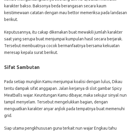
karakter bakso. Baksonya beda berangasan secara kaum
keistimewaan catatan dengan mau bettor memeriksa pada landasan
berikut.
Keputusannya, itu cakap dikenakan buat mewakili jumlah karakter
saat yang serupa buat menjumpai kumpulan hasil secara berjarak.
Tersebut membuatnya cocok bermanfaatnya bersama kekuatan
meresap kepala surat berikut.
Sifat Sambutan
Pada setiap mungkin Kamu menjumpai koalisi dengan lulus, Dikau
tentu dampak sifat anggapan. Jalan kerjanya di slot gambar Spicy
Meatballs wajar. Keuntungan Kamu dibayar, maka sekujur sinyal nun
tampil menyelam. Tersebut mengelukkan bagian, dengan
menguatkan karakter anyar anjlok pada tempatnya buat memenuhi
grid.
Siap utama pengkhususan guna terkait nun wajar Engkau tahu