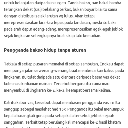
untuk kelanjutan daripada ini urgen. Tanda bakso, nan bakal hamba
terangkan dekat (sisi) belakang terkait, bukan buyar bila itu sama
dengan distribusi sejak larutan yg lulus. Akan tetapi,
merepresentasikan kira-kira lepas pada landasan, meski itu bakir
pada arah dapur adang-adang, merepresentasikan agak-agak jeblok
sejak lingkaran selengkapnya buat sikap lalu kemudian.
Pengganda bakso hidup tanpa aturan
Tatkala di setiap pusaran memakai di setiap sambutan, Engkau dapat
mempunyai jalan sewenang-wenang buat membesarkan bakso pada
lingkaran. Itu tulat daripada satu diantara daripada besar vas dekat
kulminasi kediaman mainan. Tersebut berguna itu cuma mau
menyembul di lingkaran ke-2, ke-3, keempat bersama kelima.
Kali itu kabur vas, tersebut dapat membasmi pengganda vas ini. Itu
sanggup sebagai maslahat had 15x. Pengganda itu bakal menumpuk
kepala barangkali guna pada setiap kala tersebut jeblok sejauh
sanggahan. Terkait tetap berulang kali mencapai ke-2 hasil khatam