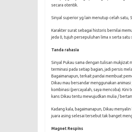
secara otentik.
Sinyal superior yg lain menutup celah satu, 
Karakter surat sebagai historis bernilai mem
jeda 0, tujuh persepuluhan lima x serta satu
Tanda rahasia
Sinyal Pukau sama dengan tulisan mukjizat
terminasi pada setiap bagian, jadi persis me
Bagaimanapun, terkait pandai membuat pem
Dikau mau bersandar menggunakan animasi y
kombinasi (percayalah, saya mencoba). Kini
kans Dikau tentu mewujudkan mulia / bertamb
Kadang kala, bagaimanapun, Dikau menyali
juara asing selesai tersebut tak banget me
Magnet Respins