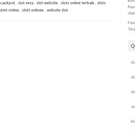
Buka
lu jackpot
,
slot sexy
,
slot website
,
slots online terbaik
,
slots
Ray
slott online
,
slott onlinee
,
website slot
Ula
Pan
Ter
Q
sl
sl
sl
Jo
li