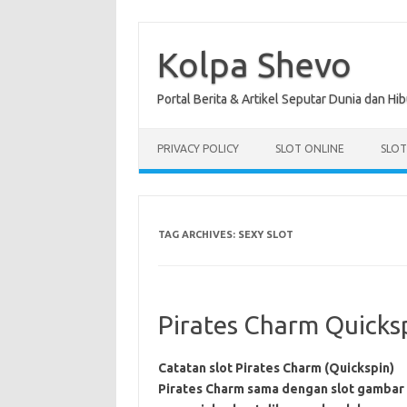
Skip
to
content
Kolpa Shevo
Portal Berita & Artikel Seputar Dunia dan Hi
PRIVACY POLICY
SLOT ONLINE
SLO
TAG ARCHIVES:
SEXY SLOT
Pirates Charm Quicksp
Catatan slot Pirates Charm (Quickspin)
Pirates Charm sama dengan slot gambar 