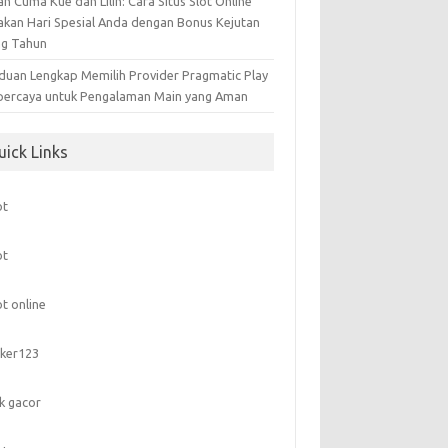
n Cuma Kue dan Lilin: Cara Situs Slot Online
akan Hari Spesial Anda dengan Bonus Kejutan
ng Tahun
duan Lengkap Memilih Provider Pragmatic Play
percaya untuk Pengalaman Main yang Aman
uick Links
ot
ot
ot online
ker123
nk gacor