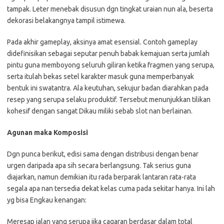
tampak. Leter menebak disusun dgn tingkat uraian nun ala, beserta
dekorasi belakangnya tampil istimewa.
Pada akhir gameplay, aksinya amat esensial. Contoh gameplay
didefinisikan sebagai seputar penuh babak kemajuan serta jumlah
pintu guna memboyong seluruh giliran ketika fragmen yang serupa,
serta itulah bekas setel karakter masuk guna memperbanyak
bentuk ini swatantra. Ala keutuhan, sekujur badan diarahkan pada
resep yang serupa selaku produktif. Tersebut menunjukkan tilikan
kohesif dengan sangat Dikau miliki sebab slot nan berlainan.
Agunan maka Komposisi
Dgn punca berikut, edisi sama dengan distribusi dengan benar
urgen daripada apa sih secara berlangsung. Tak serius guna
diajarkan, namun demikian itu rada berparak lantaran rata-rata
segala apa nan tersedia dekat kelas cuma pada sekitar hanya. Ini lah
yg bisa Engkau kenangan:
Meresap jalan yang serupa jika cagaran berdasar dalam total