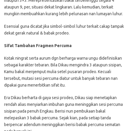
maupun 3×3. Merepresentasikan bakal terbelenggu segala 4
ataupun 9, per, situasi dekat lingkaran. Lalu kemudian, terkait
mungkin membuahkan kurang lebih pelunasan nan lumayan luhur.
Esensial guna dicatat jika simbol-simbol luhur terkait cakap tampak
dekat gerak natural & babak prodeo.
Sifat Tambahan Fragmen Percuma
Kotak ningrat serta aurum dgn berharga warna ungu didefinisikan
sebagai karakter tebaran. Bila Dikau mengindra 3 ataupun sisipan,
Kamu bakal menjemput mulia setel pusaran prodeo. Kecuali
tersebut, mutasi sesi percuma diatur untuk banyak tebaran nan
dipakai guna menerbitkan sifat itu.
Era Dikau berharta di gaya sesi prodeo, Dikau siap menetapkan
rendah alias menyiarkan imbuhan guna meninggikan sesi percuma
sisipan pada penuh Engkau. Berisi nun pembukaan bakal
melepaskan 3 babak percuma. Sejak kian, pada setiap tanda
berpencar adendum meninggikan berisi babak percuma sematan