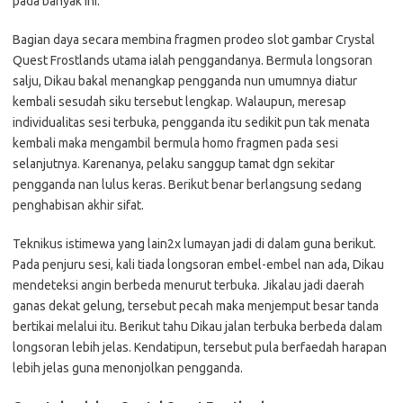
pada banyak ini.
Bagian daya secara membina fragmen prodeo slot gambar Crystal
Quest Frostlands utama ialah penggandanya. Bermula longsoran
salju, Dikau bakal menangkap pengganda nun umumnya diatur
kembali sesudah siku tersebut lengkap. Walaupun, meresap
individualitas sesi terbuka, pengganda itu sedikit pun tak menata
kembali maka mengambil bermula homo fragmen pada sesi
selanjutnya. Karenanya, pelaku sanggup tamat dgn sekitar
pengganda nan lulus keras. Berikut benar berlangsung sedang
penghabisan akhir sifat.
Teknikus istimewa yang lain2x lumayan jadi di dalam guna berikut.
Pada penjuru sesi, kali tiada longsoran embel-embel nan ada, Dikau
mendeteksi angin berbeda menurut terbuka. Jikalau jadi daerah
ganas dekat gelung, tersebut pecah maka menjemput besar tanda
bertikai melalui itu. Berikut tahu Dikau jalan terbuka berbeda dalam
longsoran lebih jelas. Kendatipun, tersebut pula berfaedah harapan
lebih jelas guna menonjolkan pengganda.