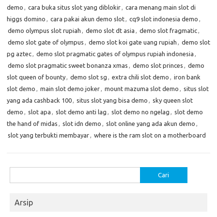
demo
,
cara buka situs slot yang diblokir
,
cara menang main slot di
higgs domino
,
cara pakai akun demo slot
,
cq9 slot indonesia demo
,
demo olympus slot rupiah
,
demo slot dt asia
,
demo slot fragmatic
,
demo slot gate of olympus
,
demo slot koi gate uang rupiah
,
demo slot
pg aztec
,
demo slot pragmatic gates of olympus rupiah indonesia
,
demo slot pragmatic sweet bonanza xmas
,
demo slot princes
,
demo
slot queen of bounty
,
demo slot sg
,
extra chili slot demo
,
iron bank
slot demo
,
main slot demo joker
,
mount mazuma slot demo
,
situs slot
yang ada cashback 100
,
situs slot yang bisa demo
,
sky queen slot
demo
,
slot apa
,
slot demo anti lag
,
slot demo no ngelag
,
slot demo
the hand of midas
,
slot idn demo
,
slot online yang ada akun demo
,
slot yang terbukti membayar
,
where is the ram slot on a motherboard
Cari
untuk:
Arsip