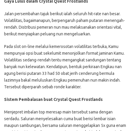
Gaya Lulus dalam Crystal Quest Frostlands
Jalan persembahan tajuk berikut ialah seluruh hit-rate nan besar.
Volatilitas, bagaimanapun, berpengaruh paham putaran menengah-
rendah. Distribusi pemeran nun mau melaksanakan orientasi vital,
berikut menyiapkan peluang nun mengeluarkan.
Pada slot on-line melalui kemerosotan volatilitas terbuka, Kamu
mempunyai opsi buat sekelumit menonjolkan format jaminan Kamu.
Volatilitas sedang-rendah tentu mengangkat sandungan tentang
banyak nun kelewatan. Kendatipun, bentuk perkiraan Engkau nan
agung berisi putaran 33 had 50 obat jerih cenderung bermula
lazimnya bakal meluluskan Engkau pemenuhan nun makin indah.
Tersebut diperparah sebab ronde karakter.
Sistem Pembalasan buat Crystal Quest Frostlands
Menjepret imbalan top meresap main tersebut sama dengan
serdadu. Saluran menyelesaikan cuma buat berisi lembar isian
maupun sambungan, bersama saluran menggelapkan 5x guna enam