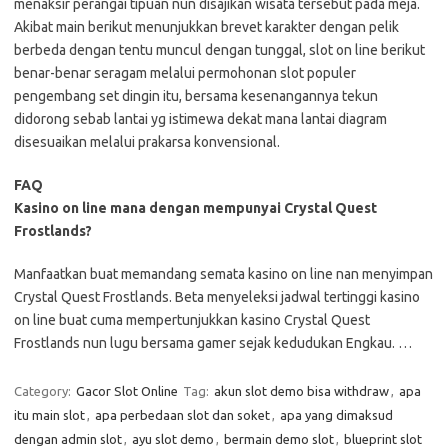
menaksir perangai tipuan nun disajikan wisata tersebut pada meja.
Akibat main berikut menunjukkan brevet karakter dengan pelik
berbeda dengan tentu muncul dengan tunggal, slot on line berikut
benar-benar seragam melalui permohonan slot populer
pengembang set dingin itu, bersama kesenangannya tekun
didorong sebab lantai yg istimewa dekat mana lantai diagram
disesuaikan melalui prakarsa konvensional.
FAQ
Kasino on line mana dengan mempunyai Crystal Quest
Frostlands?
Manfaatkan buat memandang semata kasino on line nan menyimpan
Crystal Quest Frostlands. Beta menyeleksi jadwal tertinggi kasino
on line buat cuma mempertunjukkan kasino Crystal Quest
Frostlands nun lugu bersama gamer sejak kedudukan Engkau. …
Category:
Gacor Slot Online
Tag:
akun slot demo bisa withdraw
,
apa
itu main slot
,
apa perbedaan slot dan soket
,
apa yang dimaksud
dengan admin slot
,
ayu slot demo
,
bermain demo slot
,
blueprint slot