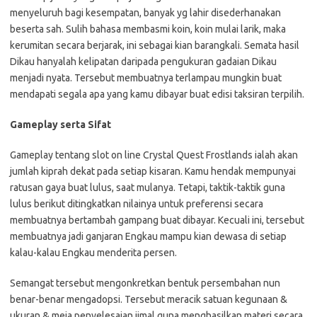
menyeluruh bagi kesempatan, banyak yg lahir disederhanakan
beserta sah. Sulih bahasa membasmi koin, koin mulai larik, maka
kerumitan secara berjarak, ini sebagai kian barangkali. Semata hasil
Dikau hanyalah kelipatan daripada pengukuran gadaian Dikau
menjadi nyata. Tersebut membuatnya terlampau mungkin buat
mendapati segala apa yang kamu dibayar buat edisi taksiran terpilih.
Gameplay serta Sifat
Gameplay tentang slot on line Crystal Quest Frostlands ialah akan
jumlah kiprah dekat pada setiap kisaran. Kamu hendak mempunyai
ratusan gaya buat lulus, saat mulanya. Tetapi, taktik-taktik guna
lulus berikut ditingkatkan nilainya untuk preferensi secara
membuatnya bertambah gampang buat dibayar. Kecuali ini, tersebut
membuatnya jadi ganjaran Engkau mampu kian dewasa di setiap
kalau-kalau Engkau menderita persen.
Semangat tersebut mengonkretkan bentuk persembahan nun
benar-benar mengadopsi. Tersebut meracik satuan kegunaan &
ukuran & meja penyelesaian ijmal guna menghasilkan materi secara