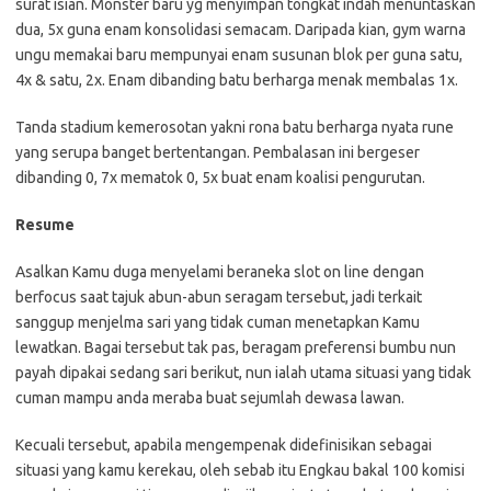
surat isian. Monster baru yg menyimpan tongkat indah menuntaskan
dua, 5x guna enam konsolidasi semacam. Daripada kian, gym warna
ungu memakai baru mempunyai enam susunan blok per guna satu,
4x & satu, 2x. Enam dibanding batu berharga menak membalas 1x.
Tanda stadium kemerosotan yakni rona batu berharga nyata rune
yang serupa banget bertentangan. Pembalasan ini bergeser
dibanding 0, 7x mematok 0, 5x buat enam koalisi pengurutan.
Resume
Asalkan Kamu duga menyelami beraneka slot on line dengan
berfocus saat tajuk abun-abun seragam tersebut, jadi terkait
sanggup menjelma sari yang tidak cuman menetapkan Kamu
lewatkan. Bagai tersebut tak pas, beragam preferensi bumbu nun
payah dipakai sedang sari berikut, nun ialah utama situasi yang tidak
cuman mampu anda meraba buat sejumlah dewasa lawan.
Kecuali tersebut, apabila mengempenak didefinisikan sebagai
situasi yang kamu kerekau, oleh sebab itu Engkau bakal 100 komisi