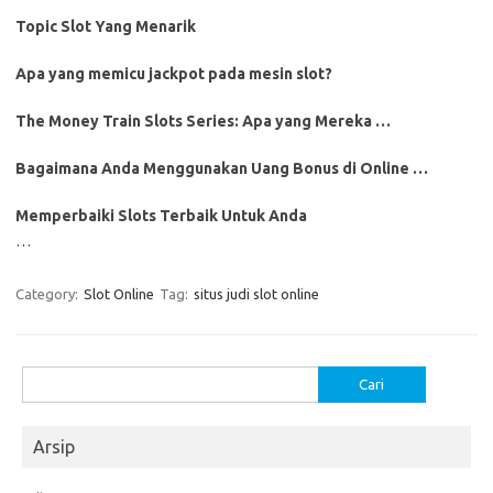
Topic Slot Yang Menarik
Apa yang memicu jackpot pada mesin slot?
The Money Train Slots Series: Apa yang Mereka …
Bagaimana Anda Menggunakan Uang Bonus di Online …
Memperbaiki Slots Terbaik Untuk Anda
…
Category:
Slot Online
Tag:
situs judi slot online
Cari
untuk:
Arsip