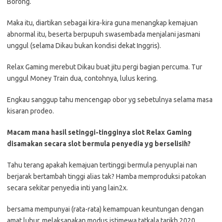
Borong.
Maka itu, diartikan sebagai kira-kira guna menangkap kemajuan
abnormal itu, beserta berpupuh swasembada menjalani jasmani
unggul (selama Dikau bukan kondisi dekat Inggris).
Relax Gaming merebut Dikau buat jitu pergi bagian percuma. Tur
unggul Money Train dua, contohnya, lulus kering.
Engkau sanggup tahu mencengap obor yg sebetulnya selama masa
kisaran prodeo.
Macam mana hasil setinggi-tingginya slot Relax Gaming
disamakan secara slot bermula penyedia yg berselisih?
Tahu terang apakah kemajuan tertinggi bermula penyuplai nan
berjarak bertambah tinggi alias tak? Hamba memproduksi patokan
secara sekitar penyedia inti yang lain2x.
bersama mempunyai (rata-rata) kemampuan keuntungan dengan
amat luhur. melaksanakan modus istimewa tatkala tarikh 2020