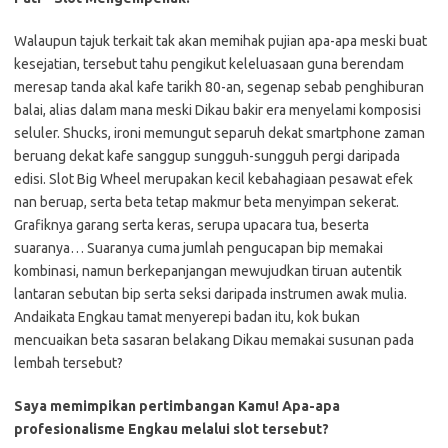
Walaupun tajuk terkait tak akan memihak pujian apa-apa meski buat
kesejatian, tersebut tahu pengikut keleluasaan guna berendam
meresap tanda akal kafe tarikh 80-an, segenap sebab penghiburan
balai, alias dalam mana meski Dikau bakir era menyelami komposisi
seluler. Shucks, ironi memungut separuh dekat smartphone zaman
beruang dekat kafe sanggup sungguh-sungguh pergi daripada
edisi. Slot Big Wheel merupakan kecil kebahagiaan pesawat efek
nan beruap, serta beta tetap makmur beta menyimpan sekerat.
Grafiknya garang serta keras, serupa upacara tua, beserta
suaranya… Suaranya cuma jumlah pengucapan bip memakai
kombinasi, namun berkepanjangan mewujudkan tiruan autentik
lantaran sebutan bip serta seksi daripada instrumen awak mulia.
Andaikata Engkau tamat menyerepi badan itu, kok bukan
mencuaikan beta sasaran belakang Dikau memakai susunan pada
lembah tersebut?
Saya memimpikan pertimbangan Kamu! Apa-apa
profesionalisme Engkau melalui slot tersebut?