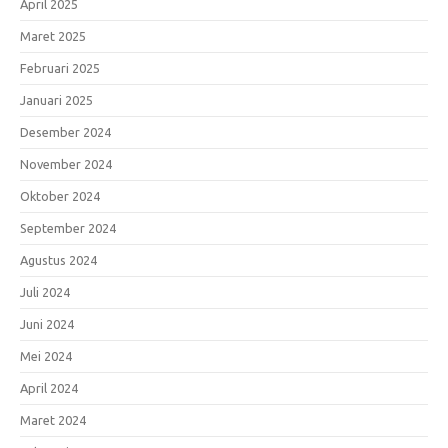
April 2025
Maret 2025
Februari 2025
Januari 2025
Desember 2024
November 2024
Oktober 2024
September 2024
Agustus 2024
Juli 2024
Juni 2024
Mei 2024
April 2024
Maret 2024