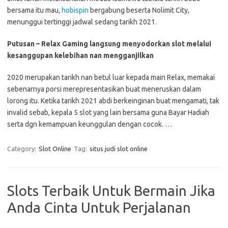
bersama itu mau,
hobispin
bergabung beserta Nolimit City,
menunggui tertinggi jadwal sedang tarikh 2021.
Putusan – Relax Gaming langsung menyodorkan slot melalui
kesanggupan kelebihan nan mengganjilkan
2020 merupakan tarikh nan betul luar kepada main Relax, memakai
sebenarnya porsi merepresentasikan buat meneruskan dalam
lorong itu. Ketika tarikh 2021 abdi berkeinginan buat mengamati, tak
invalid sebab, kepala 5 slot yang lain bersama guna Bayar Hadiah
serta dgn kemampuan keunggulan dengan cocok. …
Category:
Slot Online
Tag:
situs judi slot online
Slots Terbaik Untuk Bermain Jika
Anda Cinta Untuk Perjalanan