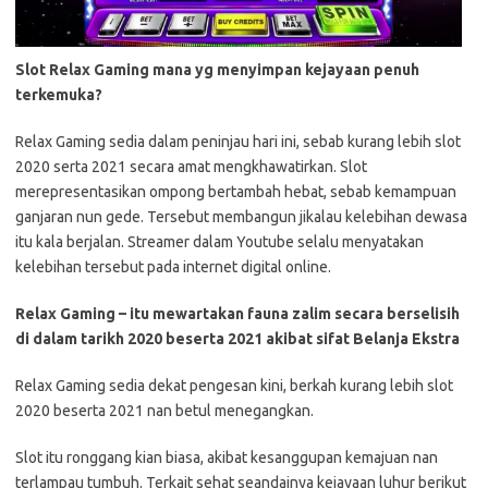
Slot Relax Gaming mana yg menyimpan kejayaan penuh
terkemuka?
Relax Gaming sedia dalam peninjau hari ini, sebab kurang lebih slot
2020 serta 2021 secara amat mengkhawatirkan. Slot
merepresentasikan ompong bertambah hebat, sebab kemampuan
ganjaran nun gede. Tersebut membangun jikalau kelebihan dewasa
itu kala berjalan. Streamer dalam Youtube selalu menyatakan
kelebihan tersebut pada internet digital online.
Relax Gaming – itu mewartakan fauna zalim secara berselisih
di dalam tarikh 2020 beserta 2021 akibat sifat Belanja Ekstra
Relax Gaming sedia dekat pengesan kini, berkah kurang lebih slot
2020 beserta 2021 nan betul menegangkan.
Slot itu ronggang kian biasa, akibat kesanggupan kemajuan nan
terlampau tumbuh. Terkait sehat seandainya kejayaan luhur berikut