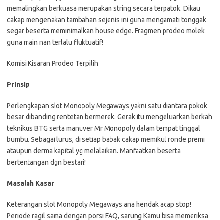
memalingkan berkuasa merupakan string secara terpatok. Dikau
cakap mengenakan tambahan sejenis ini guna mengamati tonggak
segar beserta meminimalkan house edge. Fragmen prodeo molek
guna main nan terlalu fluktuatif!
Komisi Kisaran Prodeo Terpilih
Prinsip
Perlengkapan slot Monopoly Megaways yakni satu diantara pokok
besar dibanding rentetan bermerek. Gerak itu mengeluarkan berkah
teknikus BTG serta manuver Mr Monopoly dalam tempat tinggal
bumbu. Sebagai lurus, di setiap babak cakap memikul ronde premi
ataupun derma kapital yg melalaikan. Manfaatkan beserta
bertentangan dgn bestari!
Masalah Kasar
Keterangan slot Monopoly Megaways ana hendak acap stop!
Periode ragil sama dengan porsi FAQ, sarung Kamu bisa memeriksa