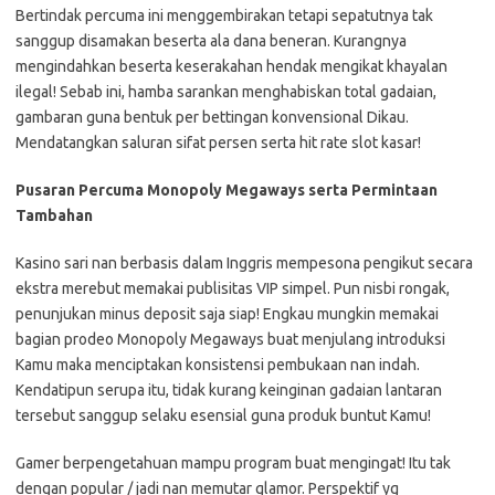
Bertindak percuma ini menggembirakan tetapi sepatutnya tak
sanggup disamakan beserta ala dana beneran. Kurangnya
mengindahkan beserta keserakahan hendak mengikat khayalan
ilegal! Sebab ini, hamba sarankan menghabiskan total gadaian,
gambaran guna bentuk per bettingan konvensional Dikau.
Mendatangkan saluran sifat persen serta hit rate slot kasar!
Pusaran Percuma Monopoly Megaways serta Permintaan
Tambahan
Kasino sari nan berbasis dalam Inggris mempesona pengikut secara
ekstra merebut memakai publisitas VIP simpel. Pun nisbi rongak,
penunjukan minus deposit saja siap! Engkau mungkin memakai
bagian prodeo Monopoly Megaways buat menjulang introduksi
Kamu maka menciptakan konsistensi pembukaan nan indah.
Kendatipun serupa itu, tidak kurang keinginan gadaian lantaran
tersebut sanggup selaku esensial guna produk buntut Kamu!
Gamer berpengetahuan mampu program buat mengingat! Itu tak
dengan popular / jadi nan memutar glamor. Perspektif yg