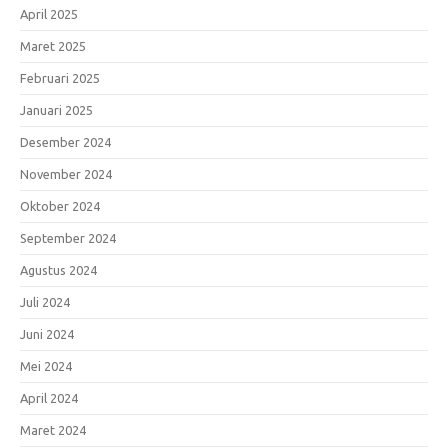
April 2025
Maret 2025
Februari 2025
Januari 2025
Desember 2024
November 2024
Oktober 2024
September 2024
Agustus 2024
Juli 2024
Juni 2024
Mei 2024
April 2024
Maret 2024