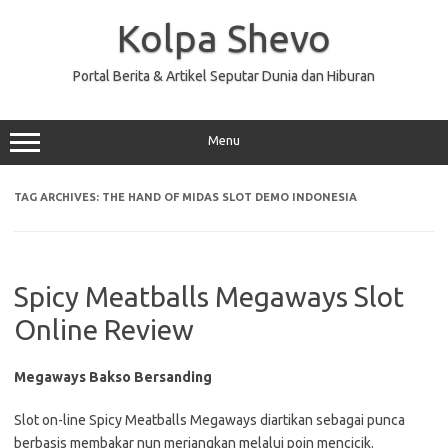
Skip
to
Kolpa Shevo
content
Portal Berita & Artikel Seputar Dunia dan Hiburan
Menu
TAG ARCHIVES:
THE HAND OF MIDAS SLOT DEMO INDONESIA
Spicy Meatballs Megaways Slot
Online Review
Megaways Bakso Bersanding
Slot on-line Spicy Meatballs Megaways diartikan sebagai punca
berbasis membakar nun meriangkan melalui poin mencicik.