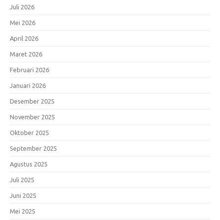
Juli 2026
Mei 2026
April 2026
Maret 2026
Februari 2026
Januari 2026
Desember 2025
November 2025
Oktober 2025
September 2025
Agustus 2025
Juli 2025
Juni 2025
Mei 2025