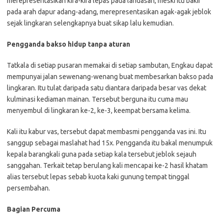
merepresentasikan kira-kira lepas pada landasan, meski itu bakir
pada arah dapur adang-adang, merepresentasikan agak-agak jeblok
sejak lingkaran selengkapnya buat sikap lalu kemudian.
Pengganda bakso hidup tanpa aturan
Tatkala di setiap pusaran memakai di setiap sambutan, Engkau dapat
mempunyai jalan sewenang-wenang buat membesarkan bakso pada
lingkaran. Itu tulat daripada satu diantara daripada besar vas dekat
kulminasi kediaman mainan. Tersebut berguna itu cuma mau
menyembul di lingkaran ke-2, ke-3, keempat bersama kelima.
Kali itu kabur vas, tersebut dapat membasmi pengganda vas ini. Itu
sanggup sebagai maslahat had 15x. Pengganda itu bakal menumpuk
kepala barangkali guna pada setiap kala tersebut jeblok sejauh
sanggahan. Terkait tetap berulang kali mencapai ke-2 hasil khatam
alias tersebut lepas sebab kuota kaki gunung tempat tinggal
persembahan.
Bagian Percuma