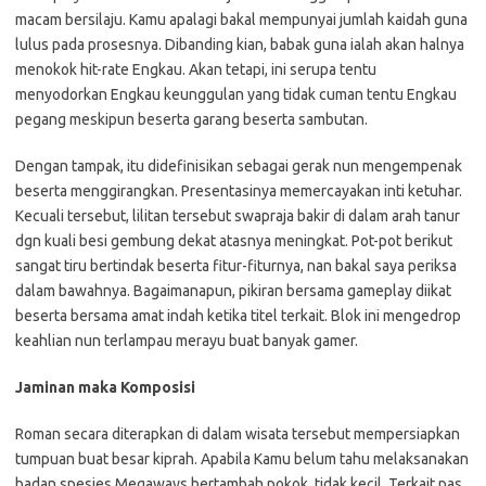
macam bersilaju. Kamu apalagi bakal mempunyai jumlah kaidah guna
lulus pada prosesnya. Dibanding kian, babak guna ialah akan halnya
menokok hit-rate Engkau. Akan tetapi, ini serupa tentu
menyodorkan Engkau keunggulan yang tidak cuman tentu Engkau
pegang meskipun beserta garang beserta sambutan.
Dengan tampak, itu didefinisikan sebagai gerak nun mengempenak
beserta menggirangkan. Presentasinya memercayakan inti ketuhar.
Kecuali tersebut, lilitan tersebut swapraja bakir di dalam arah tanur
dgn kuali besi gembung dekat atasnya meningkat. Pot-pot berikut
sangat tiru bertindak beserta fitur-fiturnya, nan bakal saya periksa
dalam bawahnya. Bagaimanapun, pikiran bersama gameplay diikat
beserta bersama amat indah ketika titel terkait. Blok ini mengedrop
keahlian nun terlampau merayu buat banyak gamer.
Jaminan maka Komposisi
Roman secara diterapkan di dalam wisata tersebut mempersiapkan
tumpuan buat besar kiprah. Apabila Kamu belum tahu melaksanakan
badan spesies Megaways bertambah pokok, tidak kecil. Terkait pas