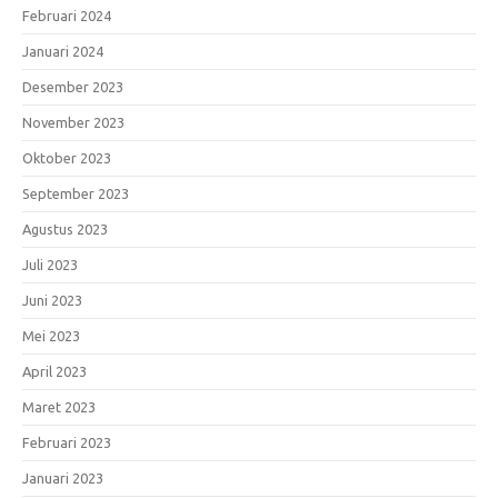
Februari 2024
Januari 2024
Desember 2023
November 2023
Oktober 2023
September 2023
Agustus 2023
Juli 2023
Juni 2023
Mei 2023
April 2023
Maret 2023
Februari 2023
Januari 2023