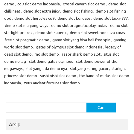
demo
,
cq9 slot demo indonesia
,
crystal cavern slot demo
,
demo slot
chilli heat
,
demo slot extra juicy
,
demo slot fishing
,
demo slot fishing
god
,
demo slot hercules cq9
,
demo slot koi gate
,
demo slot lucky 777
,
demo slot mahjong ways
,
demo slot pragmatic play midas
,
demo slot
starlight princes
,
demo slot super x
,
demo slot sweet bonanza xmas
,
free slot pragmatic demo
,
game slot yang bisa beli free spin
,
gaming
world slot demo
,
gates of olympus slot demo indonesia
,
legacy of
dead slot demo
,
mg slot demo
,
razor shark demo slot
,
situs slot
demo no lag
,
slot demo gates olympus
,
slot demo power of thor
megaways
,
slot yang ada demo nya
,
slot yang sering gacor
,
starlight
princess slot demo
,
sushi oishi slot demo
,
the hand of midas slot demo
indonesia
,
zeus ancient fortunes slot demo
Cari
untuk:
Arsip