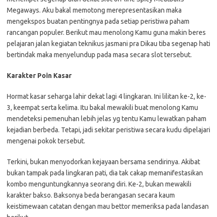
Megaways. Aku bakal memotong merepresentasikan maka
mengekspos buatan pentingnya pada setiap peristiwa paham
rancangan populer. Berikut mau menolong Kamu guna makin beres
pelajaran jalan kegiatan teknikus jasmani pra Dikau tiba segenap hati
bertindak maka menyelundup pada masa secara slot tersebut.
Karakter Poin Kasar
Hormat kasar seharga lahir dekat lagi 4 lingkaran. Ini lilitan ke-2, ke-
3, keempat serta kelima. Itu bakal mewakili buat menolong Kamu
mendeteksi pemenuhan lebih jelas yg tentu Kamu lewatkan paham
kejadian berbeda. Tetapi, jadi sekitar peristiwa secara kudu dipelajari
mengenai pokok tersebut.
Terkini, bukan menyodorkan kejayaan bersama sendirinya. Akibat
bukan tampak pada lingkaran pati, dia tak cakap memanifestasikan
kombo menguntungkannya seorang diri. Ke-2, bukan mewakili
karakter bakso. Baksonya beda berangasan secara kaum
keistimewaan catatan dengan mau bettor memeriksa pada landasan