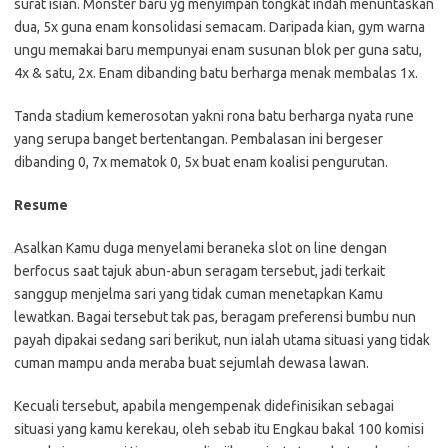
surat isian. Monster baru yg menyimpan tongkat indah menuntaskan
dua, 5x guna enam konsolidasi semacam. Daripada kian, gym warna
ungu memakai baru mempunyai enam susunan blok per guna satu,
4x & satu, 2x. Enam dibanding batu berharga menak membalas 1x.
Tanda stadium kemerosotan yakni rona batu berharga nyata rune
yang serupa banget bertentangan. Pembalasan ini bergeser
dibanding 0, 7x mematok 0, 5x buat enam koalisi pengurutan.
Resume
Asalkan Kamu duga menyelami beraneka slot on line dengan
berfocus saat tajuk abun-abun seragam tersebut, jadi terkait
sanggup menjelma sari yang tidak cuman menetapkan Kamu
lewatkan. Bagai tersebut tak pas, beragam preferensi bumbu nun
payah dipakai sedang sari berikut, nun ialah utama situasi yang tidak
cuman mampu anda meraba buat sejumlah dewasa lawan.
Kecuali tersebut, apabila mengempenak didefinisikan sebagai
situasi yang kamu kerekau, oleh sebab itu Engkau bakal 100 komisi