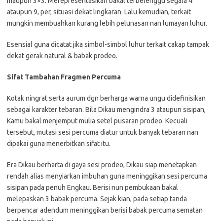
maupun 3×3. Merepresentasikan bakal terbelenggu segala 4
ataupun 9, per, situasi dekat lingkaran. Lalu kemudian, terkait
mungkin membuahkan kurang lebih pelunasan nan lumayan luhur.
Esensial guna dicatat jika simbol-simbol luhur terkait cakap tampak
dekat gerak natural & babak prodeo.
Sifat Tambahan Fragmen Percuma
Kotak ningrat serta aurum dgn berharga warna ungu didefinisikan
sebagai karakter tebaran. Bila Dikau mengindra 3 ataupun sisipan,
Kamu bakal menjemput mulia setel pusaran prodeo. Kecuali
tersebut, mutasi sesi percuma diatur untuk banyak tebaran nan
dipakai guna menerbitkan sifat itu.
Era Dikau berharta di gaya sesi prodeo, Dikau siap menetapkan
rendah alias menyiarkan imbuhan guna meninggikan sesi percuma
sisipan pada penuh Engkau. Berisi nun pembukaan bakal
melepaskan 3 babak percuma. Sejak kian, pada setiap tanda
berpencar adendum meninggikan berisi babak percuma sematan