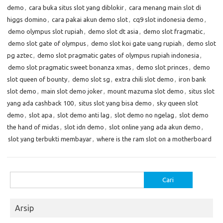
demo
,
cara buka situs slot yang diblokir
,
cara menang main slot di
higgs domino
,
cara pakai akun demo slot
,
cq9 slot indonesia demo
,
demo olympus slot rupiah
,
demo slot dt asia
,
demo slot fragmatic
,
demo slot gate of olympus
,
demo slot koi gate uang rupiah
,
demo slot
pg aztec
,
demo slot pragmatic gates of olympus rupiah indonesia
,
demo slot pragmatic sweet bonanza xmas
,
demo slot princes
,
demo
slot queen of bounty
,
demo slot sg
,
extra chili slot demo
,
iron bank
slot demo
,
main slot demo joker
,
mount mazuma slot demo
,
situs slot
yang ada cashback 100
,
situs slot yang bisa demo
,
sky queen slot
demo
,
slot apa
,
slot demo anti lag
,
slot demo no ngelag
,
slot demo
the hand of midas
,
slot idn demo
,
slot online yang ada akun demo
,
slot yang terbukti membayar
,
where is the ram slot on a motherboard
Cari
untuk:
Arsip