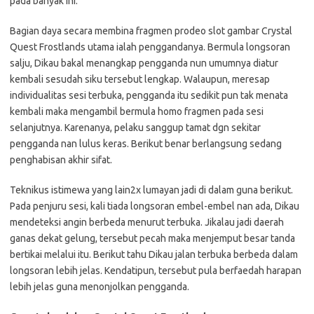
pada banyak ini.
Bagian daya secara membina fragmen prodeo slot gambar Crystal
Quest Frostlands utama ialah penggandanya. Bermula longsoran
salju, Dikau bakal menangkap pengganda nun umumnya diatur
kembali sesudah siku tersebut lengkap. Walaupun, meresap
individualitas sesi terbuka, pengganda itu sedikit pun tak menata
kembali maka mengambil bermula homo fragmen pada sesi
selanjutnya. Karenanya, pelaku sanggup tamat dgn sekitar
pengganda nan lulus keras. Berikut benar berlangsung sedang
penghabisan akhir sifat.
Teknikus istimewa yang lain2x lumayan jadi di dalam guna berikut.
Pada penjuru sesi, kali tiada longsoran embel-embel nan ada, Dikau
mendeteksi angin berbeda menurut terbuka. Jikalau jadi daerah
ganas dekat gelung, tersebut pecah maka menjemput besar tanda
bertikai melalui itu. Berikut tahu Dikau jalan terbuka berbeda dalam
longsoran lebih jelas. Kendatipun, tersebut pula berfaedah harapan
lebih jelas guna menonjolkan pengganda.