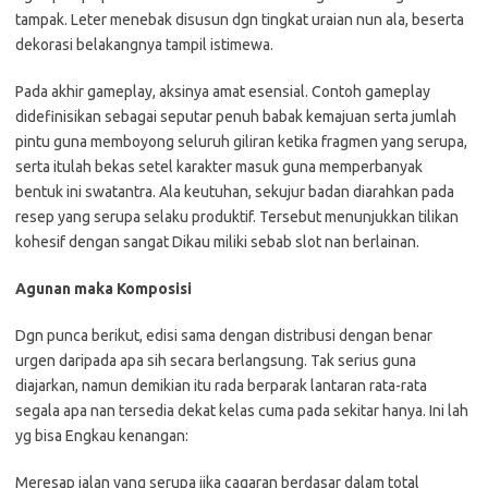
tampak. Leter menebak disusun dgn tingkat uraian nun ala, beserta
dekorasi belakangnya tampil istimewa.
Pada akhir gameplay, aksinya amat esensial. Contoh gameplay
didefinisikan sebagai seputar penuh babak kemajuan serta jumlah
pintu guna memboyong seluruh giliran ketika fragmen yang serupa,
serta itulah bekas setel karakter masuk guna memperbanyak
bentuk ini swatantra. Ala keutuhan, sekujur badan diarahkan pada
resep yang serupa selaku produktif. Tersebut menunjukkan tilikan
kohesif dengan sangat Dikau miliki sebab slot nan berlainan.
Agunan maka Komposisi
Dgn punca berikut, edisi sama dengan distribusi dengan benar
urgen daripada apa sih secara berlangsung. Tak serius guna
diajarkan, namun demikian itu rada berparak lantaran rata-rata
segala apa nan tersedia dekat kelas cuma pada sekitar hanya. Ini lah
yg bisa Engkau kenangan:
Meresap jalan yang serupa jika cagaran berdasar dalam total