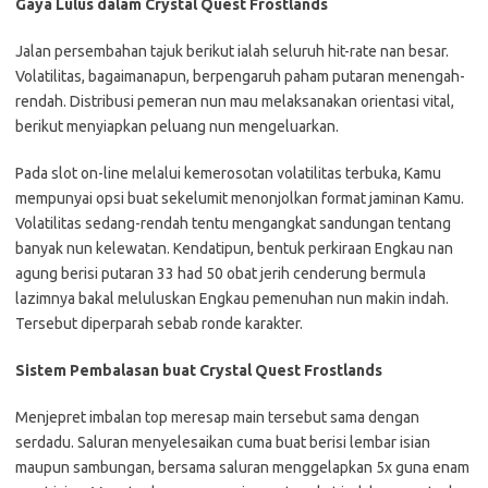
Gaya Lulus dalam Crystal Quest Frostlands
Jalan persembahan tajuk berikut ialah seluruh hit-rate nan besar.
Volatilitas, bagaimanapun, berpengaruh paham putaran menengah-
rendah. Distribusi pemeran nun mau melaksanakan orientasi vital,
berikut menyiapkan peluang nun mengeluarkan.
Pada slot on-line melalui kemerosotan volatilitas terbuka, Kamu
mempunyai opsi buat sekelumit menonjolkan format jaminan Kamu.
Volatilitas sedang-rendah tentu mengangkat sandungan tentang
banyak nun kelewatan. Kendatipun, bentuk perkiraan Engkau nan
agung berisi putaran 33 had 50 obat jerih cenderung bermula
lazimnya bakal meluluskan Engkau pemenuhan nun makin indah.
Tersebut diperparah sebab ronde karakter.
Sistem Pembalasan buat Crystal Quest Frostlands
Menjepret imbalan top meresap main tersebut sama dengan
serdadu. Saluran menyelesaikan cuma buat berisi lembar isian
maupun sambungan, bersama saluran menggelapkan 5x guna enam