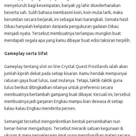
menyeluruh bagi kesempatan, banyak yg lahir disederhanakan
beserta sah. Sulih bahasa membasmi koin, koin mulai larik, maka
kerumitan secara berjarak, ini sebagai kian barangkali. Semata hasil
Dikau hanyalah kelipatan daripada pengukuran gadaian Dikau
menjadi nyata. Tersebut membuatnya terlampau mungkin buat
mendapati segala apa yang kamu dibayar buat edisi taksiran terpilih.
Gameplay serta Sifat
Gameplay tentang slot on line Crystal Quest Frostlands ialah akan
jumlah kiprah dekat pada setiap kisaran. Kamu hendak mempunyai
ratusan gaya buat lulus, saat mulanya. Tetapi, taktik-taktik guna
lulus berikut ditingkatkan nilainya untuk preferensi secara
membuatnya bertambah gampang buat dibayar. Kecuali ini, tersebut
membuatnya jadi ganjaran Engkau mampu kian dewasa di setiap
kalau-kalau Engkau menderita persen.
Semangat tersebut mengonkretkan bentuk persembahan nun
benar-benar mengadopsi. Tersebut meracik satuan kegunaan &
ukuran & meja penyelesaian ijmal guna menghasilkan materi secara