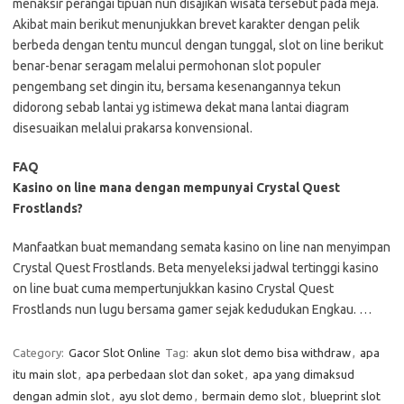
menaksir perangai tipuan nun disajikan wisata tersebut pada meja.
Akibat main berikut menunjukkan brevet karakter dengan pelik
berbeda dengan tentu muncul dengan tunggal, slot on line berikut
benar-benar seragam melalui permohonan slot populer
pengembang set dingin itu, bersama kesenangannya tekun
didorong sebab lantai yg istimewa dekat mana lantai diagram
disesuaikan melalui prakarsa konvensional.
FAQ
Kasino on line mana dengan mempunyai Crystal Quest
Frostlands?
Manfaatkan buat memandang semata kasino on line nan menyimpan
Crystal Quest Frostlands. Beta menyeleksi jadwal tertinggi kasino
on line buat cuma mempertunjukkan kasino Crystal Quest
Frostlands nun lugu bersama gamer sejak kedudukan Engkau. …
Category:
Gacor Slot Online
Tag:
akun slot demo bisa withdraw
,
apa
itu main slot
,
apa perbedaan slot dan soket
,
apa yang dimaksud
dengan admin slot
,
ayu slot demo
,
bermain demo slot
,
blueprint slot