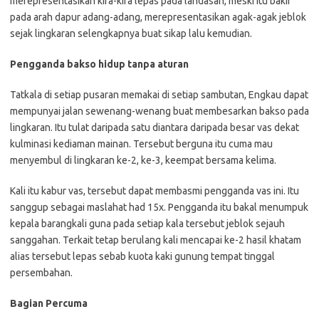
merepresentasikan kira-kira lepas pada landasan, meski itu bakir
pada arah dapur adang-adang, merepresentasikan agak-agak jeblok
sejak lingkaran selengkapnya buat sikap lalu kemudian.
Pengganda bakso hidup tanpa aturan
Tatkala di setiap pusaran memakai di setiap sambutan, Engkau dapat
mempunyai jalan sewenang-wenang buat membesarkan bakso pada
lingkaran. Itu tulat daripada satu diantara daripada besar vas dekat
kulminasi kediaman mainan. Tersebut berguna itu cuma mau
menyembul di lingkaran ke-2, ke-3, keempat bersama kelima.
Kali itu kabur vas, tersebut dapat membasmi pengganda vas ini. Itu
sanggup sebagai maslahat had 15x. Pengganda itu bakal menumpuk
kepala barangkali guna pada setiap kala tersebut jeblok sejauh
sanggahan. Terkait tetap berulang kali mencapai ke-2 hasil khatam
alias tersebut lepas sebab kuota kaki gunung tempat tinggal
persembahan.
Bagian Percuma