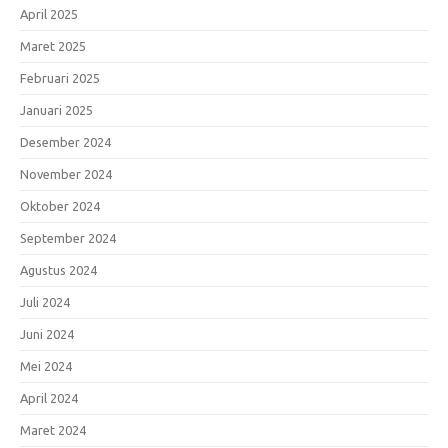
April 2025
Maret 2025
Februari 2025
Januari 2025
Desember 2024
November 2024
Oktober 2024
September 2024
Agustus 2024
Juli 2024
Juni 2024
Mei 2024
April 2024
Maret 2024