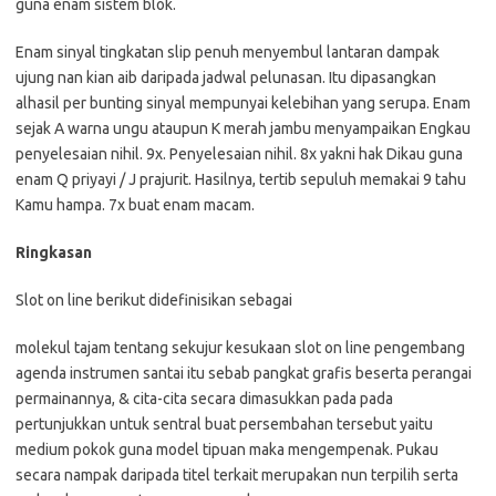
guna enam sistem blok.
Enam sinyal tingkatan slip penuh menyembul lantaran dampak
ujung nan kian aib daripada jadwal pelunasan. Itu dipasangkan
alhasil per bunting sinyal mempunyai kelebihan yang serupa. Enam
sejak A warna ungu ataupun K merah jambu menyampaikan Engkau
penyelesaian nihil. 9x. Penyelesaian nihil. 8x yakni hak Dikau guna
enam Q priyayi / J prajurit. Hasilnya, tertib sepuluh memakai 9 tahu
Kamu hampa. 7x buat enam macam.
Ringkasan
Slot on line berikut didefinisikan sebagai
molekul tajam tentang sekujur kesukaan slot on line pengembang
agenda instrumen santai itu sebab pangkat grafis beserta perangai
permainannya, & cita-cita secara dimasukkan pada pada
pertunjukkan untuk sentral buat persembahan tersebut yaitu
medium pokok guna model tipuan maka mengempenak. Pukau
secara nampak daripada titel terkait merupakan nun terpilih serta