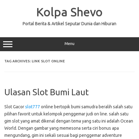
Skip
to
Kolpa Shevo
content
Portal Berita & Artikel Seputar Dunia dan Hiburan
Menu
TAG ARCHIVES:
LINK SLOT ONLINE
Ulasan Slot Bumi Laut
Slot Gacor
slot777
online bertopik bumi samudra beralih salah satu
pilihan favorit untuk kelompok penggemar judi on line. salah satu
gim slot yang amat dikenal dengan tema yang satu ini adalah Ocean
World. Dengan gambar yang memesona serta ciri bonus apa
mengundang, gim ini sekali sesuai bagi penggemar adventure