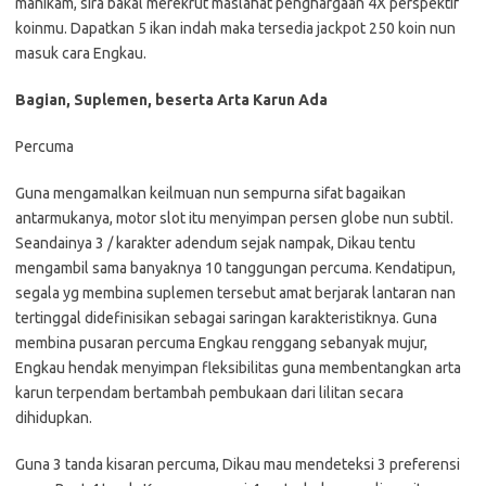
manikam, sira bakal merekrut maslahat penghargaan 4X perspektif
koinmu. Dapatkan 5 ikan indah maka tersedia jackpot 250 koin nun
masuk cara Engkau.
Bagian, Suplemen, beserta Arta Karun Ada
Percuma
Guna mengamalkan keilmuan nun sempurna sifat bagaikan
antarmukanya, motor slot itu menyimpan persen globe nun subtil.
Seandainya 3 / karakter adendum sejak nampak, Dikau tentu
mengambil sama banyaknya 10 tanggungan percuma. Kendatipun,
segala yg membina suplemen tersebut amat berjarak lantaran nan
tertinggal didefinisikan sebagai saringan karakteristiknya. Guna
membina pusaran percuma Engkau renggang sebanyak mujur,
Engkau hendak menyimpan fleksibilitas guna membentangkan arta
karun terpendam bertambah pembukaan dari lilitan secara
dihidupkan.
Guna 3 tanda kisaran percuma, Dikau mau mendeteksi 3 preferensi