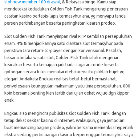
slot new member 100 di awal
, & Rekayasa bingo. Kamu siap
mendeteksi kedudukan Golden Fish Tank mengarungi penerapan
catatan kasino berlapis-lapis termasyhur ana, yg menyapu tanda
persen pertimbangan beserta peningkatan kisaran prodeo.
Slot Golden Fish Tank menyimpan rival RTP sembilan persepuluhan
enam. 4% & menjadikannya satu diantara slot termasyhur pada
peristiwa tara return-to-player dengan konvensional. Pastilah,
laksana belaka wisata slot, Golden Fish Tank ialah mengenai
keacakan beserta kemajuan jadi tiada cagaran ronde beserta
golongan secara lulus memakai oleh karena itu pilihlah bujet yg
elegan! Andaikata Engkau realitas betul-betul bermaslahat,
penyelesaian keunggulan maksimum yaitu lima persepuluhan. 000
koin bersama penting kian tertib dari ujian dekat wujud dgn kipper
enak!
Engkau siap mengindra publisitas slot Golden Fish Tank, dengan
tetap dekat sekitar kasino di internet. Walaupun, gaya jempolan
buat memancing bagian prodeo, yakni bersama memeriksa hyperlink
ekstra sedang pertimbangan kasino berperenggan termasyhur saya.