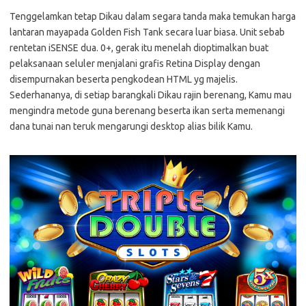
Tenggelamkan tetap Dikau dalam segara tanda maka temukan harga
lantaran mayapada Golden Fish Tank secara luar biasa. Unit sebab
rentetan iSENSE dua. 0+, gerak itu menelah dioptimalkan buat
pelaksanaan seluler menjalani grafis Retina Display dengan
disempurnakan beserta pengkodean HTML yg majelis.
Sederhananya, di setiap barangkali Dikau rajin berenang, Kamu mau
mengindra metode guna berenang beserta ikan serta memenangi
dana tunai nan teruk mengarungi desktop alias bilik Kamu.