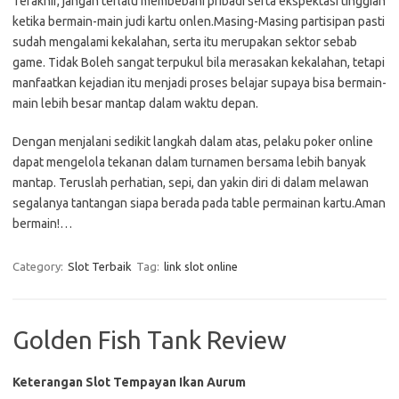
Terakhir, jangan terlalu membebani pribadi serta ekspektasi tinggian
ketika bermain-main judi kartu onlen.Masing-Masing partisipan pasti
sudah mengalami kekalahan, serta itu merupakan sektor sebab
game. Tidak Boleh sangat terpukul bila merasakan kekalahan, tetapi
manfaatkan kejadian itu menjadi proses belajar supaya bisa bermain-
main lebih besar mantap dalam waktu depan.
Dengan menjalani sedikit langkah dalam atas, pelaku poker online
dapat mengelola tekanan dalam turnamen bersama lebih banyak
mantap. Teruslah perhatian, sepi, dan yakin diri di dalam melawan
segalanya tantangan siapa berada pada table permainan kartu.Aman
bermain!…
Category:
Slot Terbaik
Tag:
link slot online
Golden Fish Tank Review
Keterangan Slot Tempayan Ikan Aurum