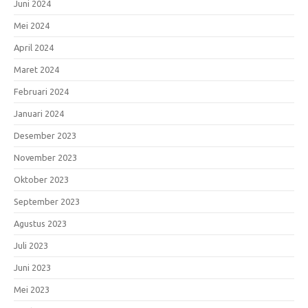
Juni 2024
Mei 2024
April 2024
Maret 2024
Februari 2024
Januari 2024
Desember 2023
November 2023
Oktober 2023
September 2023
Agustus 2023
Juli 2023
Juni 2023
Mei 2023