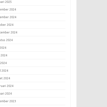
uari 2025
ember 2024
ember 2024
ober 2024
tember 2024
stus 2024
 2024
i 2024
 2024
l 2024
et 2024
ruari 2024
uari 2024
ember 2023