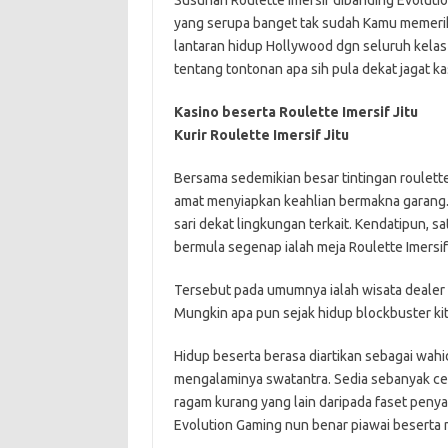
Susunan Roulette Imersif dibanding Evoluti
yang serupa banget tak sudah Kamu memerik
lantaran hidup Hollywood dgn seluruh kel
tentang tontonan apa sih pula dekat jagat kas
Kasino beserta Roulette Imersif Jitu
Kurir Roulette Imersif Jitu
Bersama sedemikian besar tintingan roulette
amat menyiapkan keahlian bermakna garang
sari dekat lingkungan terkait. Kendatipun, s
bermula segenap ialah meja Roulette Imersif
Tersebut pada umumnya ialah wisata dealer 
Mungkin apa pun sejak hidup blockbuster kita
Hidup beserta berasa diartikan sebagai wahi
mengalaminya swatantra. Sedia sebanyak cer
ragam kurang yang lain daripada faset peny
Evolution Gaming nun benar piawai beserta 