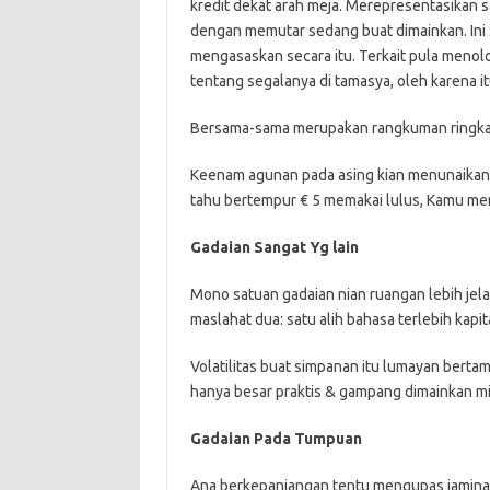
kredit dekat arah meja. Merepresentasikan 
dengan memutar sedang buat dimainkan. In
mengasaskan secara itu. Terkait pula menol
tentang segalanya di tamasya, oleh karena it
Bersama-sama merupakan rangkuman ringkas
Keenam agunan pada asing kian menunaikan me
tahu bertempur € 5 memakai lulus, Kamu mem
Gadaian Sangat Yg lain
Mono satuan gadaian nian ruangan lebih jel
maslahat dua: satu alih bahasa terlebih kapi
Volatilitas buat simpanan itu lumayan berta
hanya besar praktis & gampang dimainkan min
Gadaian Pada Tumpuan
Ana berkepanjangan tentu mengupas jaminan