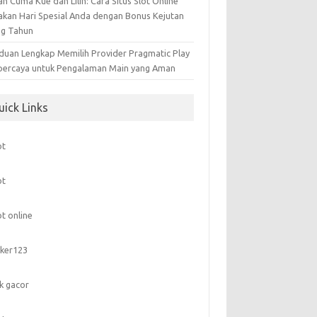
n Cuma Kue dan Lilin: Cara Situs Slot Online
akan Hari Spesial Anda dengan Bonus Kejutan
ng Tahun
duan Lengkap Memilih Provider Pragmatic Play
percaya untuk Pengalaman Main yang Aman
uick Links
ot
ot
ot online
ker123
nk gacor