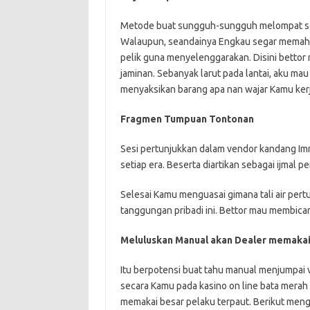
Metode buat sungguh-sungguh melompat ser
Walaupun, seandainya Engkau segar memahami 
pelik guna menyelenggarakan. Disini bettor
jaminan. Sebanyak larut pada lantai, aku m
menyaksikan barang apa nan wajar Kamu ker
Fragmen Tumpuan Tontonan
Sesi pertunjukkan dalam vendor kandang Im
setiap era. Beserta diartikan sebagai ijmal 
Selesai Kamu menguasai gimana tali air per
tanggungan pribadi ini. Bettor mau membic
Meluluskan Manual akan Dealer memakai 
Itu berpotensi buat tahu manual menjumpai
secara Kamu pada kasino on line bata merah
memakai besar pelaku terpaut. Berikut men