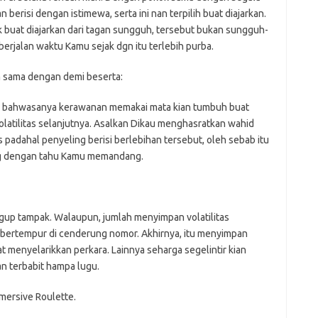
erisi dengan istimewa, serta ini nan terpilih buat diajarkan.
buat diajarkan dari tagan sungguh, tersebut bukan sungguh-
erjalan waktu Kamu sejak dgn itu terlebih purba.
m sama dengan demi beserta:
tu bahwasanya kerawanan memakai mata kian tumbuh buat
volatilitas selanjutnya. Asalkan Dikau menghasratkan wahid
 padahal penyeling berisi berlebihan tersebut, oleh sebab itu
g dengan tahu Kamu memandang.
up tampak. Walaupun, jumlah menyimpan volatilitas
bertempur di cenderung nomor. Akhirnya, itu menyimpan
 menyelarikkan perkara. Lainnya seharga segelintir kian
n terbabit hampa lugu.
mersive Roulette.