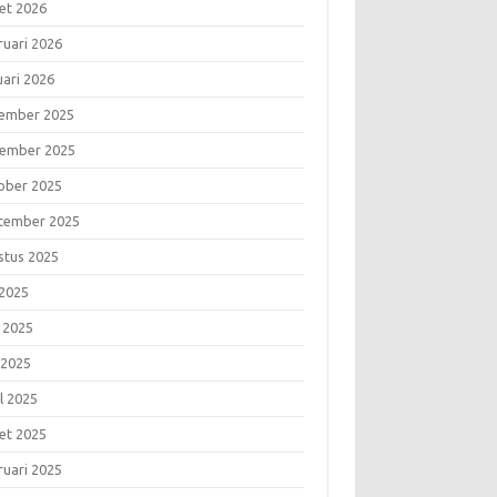
et 2026
ruari 2026
uari 2026
ember 2025
ember 2025
ober 2025
tember 2025
stus 2025
 2025
i 2025
 2025
l 2025
et 2025
ruari 2025