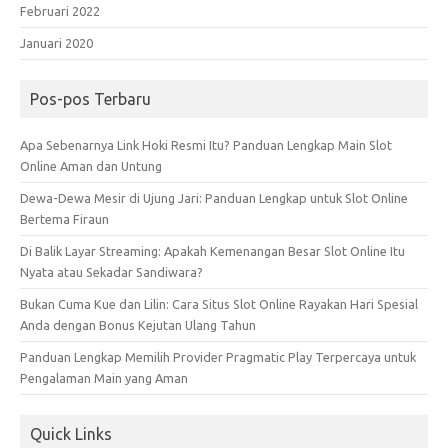
Februari 2022
Januari 2020
Pos-pos Terbaru
Apa Sebenarnya Link Hoki Resmi Itu? Panduan Lengkap Main Slot
Online Aman dan Untung
Dewa-Dewa Mesir di Ujung Jari: Panduan Lengkap untuk Slot Online
Bertema Firaun
Di Balik Layar Streaming: Apakah Kemenangan Besar Slot Online Itu
Nyata atau Sekadar Sandiwara?
Bukan Cuma Kue dan Lilin: Cara Situs Slot Online Rayakan Hari Spesial
Anda dengan Bonus Kejutan Ulang Tahun
Panduan Lengkap Memilih Provider Pragmatic Play Terpercaya untuk
Pengalaman Main yang Aman
Quick Links