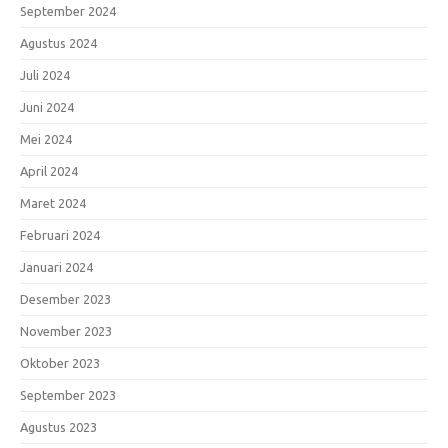
September 2024
Agustus 2024
Juli 2024
Juni 2024
Mei 2024
April 2024
Maret 2024
Februari 2024
Januari 2024
Desember 2023
November 2023
Oktober 2023
September 2023
Agustus 2023