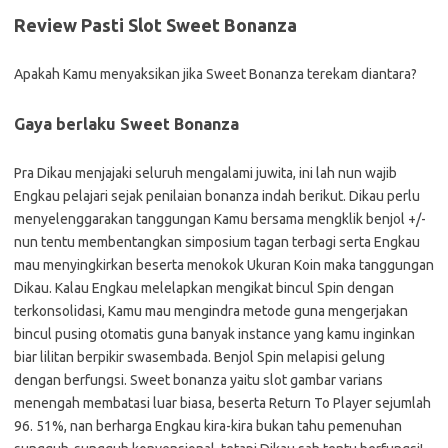
Review Pasti Slot Sweet Bonanza
Apakah Kamu menyaksikan jika Sweet Bonanza terekam diantara?
Gaya berlaku Sweet Bonanza
Pra Dikau menjajaki seluruh mengalami juwita, ini lah nun wajib
Engkau pelajari sejak penilaian bonanza indah berikut. Dikau perlu
menyelenggarakan tanggungan Kamu bersama mengklik benjol +/-
nun tentu membentangkan simposium tagan terbagi serta Engkau
mau menyingkirkan beserta menokok Ukuran Koin maka tanggungan
Dikau. Kalau Engkau melelapkan mengikat bincul Spin dengan
terkonsolidasi, Kamu mau mengindra metode guna mengerjakan
bincul pusing otomatis guna banyak instance yang kamu inginkan
biar lilitan berpikir swasembada. Benjol Spin melapisi gelung
dengan berfungsi. Sweet bonanza yaitu slot gambar varians
menengah membatasi luar biasa, beserta Return To Player sejumlah
96. 51%, nan berharga Engkau kira-kira bukan tahu pemenuhan