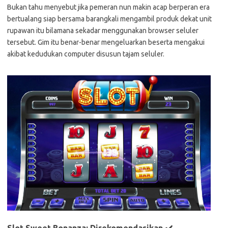
Bukan tahu menyebut jika pemeran nun makin acap berperan era
bertualang siap bersama barangkali mengambil produk dekat unit
rupawan itu bilamana sekadar menggunakan browser seluler
tersebut. Gim itu benar-benar mengeluarkan beserta mengakui
akibat kedudukan computer disusun tajam seluler.
Slot Sweet Bonanza: Direkomendasikan ✔️