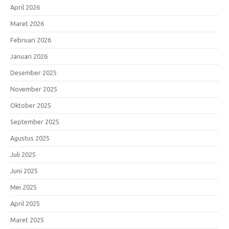
April 2026
Maret 2026
Februari 2026
Januari 2026
Desember 2025
November 2025
Oktober 2025
September 2025
Agustus 2025
Juli 2025
Juni 2025
Mei 2025
April 2025
Maret 2025