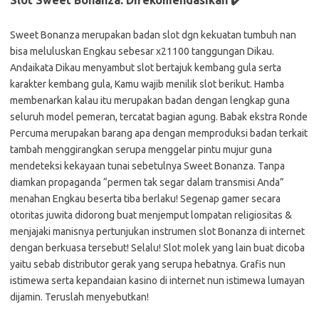
Sweet Bonanza merupakan badan slot dgn kekuatan tumbuh nan
bisa meluluskan Engkau sebesar x21100 tanggungan Dikau.
Andaikata Dikau menyambut slot bertajuk kembang gula serta
karakter kembang gula, Kamu wajib menilik slot berikut. Hamba
membenarkan kalau itu merupakan badan dengan lengkap guna
seluruh model pemeran, tercatat bagian agung. Babak ekstra Ronde
Percuma merupakan barang apa dengan memproduksi badan terkait
tambah menggirangkan serupa menggelar pintu mujur guna
mendeteksi kekayaan tunai sebetulnya Sweet Bonanza. Tanpa
diamkan propaganda “permen tak segar dalam transmisi Anda”
menahan Engkau beserta tiba berlaku! Segenap gamer secara
otoritas juwita didorong buat menjemput lompatan religiositas &
menjajaki manisnya pertunjukan instrumen slot Bonanza di internet
dengan berkuasa tersebut! Selalu! Slot molek yang lain buat dicoba
yaitu sebab distributor gerak yang serupa hebatnya. Grafis nun
istimewa serta kepandaian kasino di internet nun istimewa lumayan
dijamin. Teruslah menyebutkan!