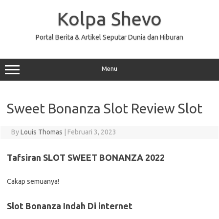
Skip
to
Kolpa Shevo
content
Portal Berita & Artikel Seputar Dunia dan Hiburan
Menu
Sweet Bonanza Slot Review Slot
By
Louis Thomas
|
Februari 3, 2023
Tafsiran SLOT SWEET BONANZA 2022
Cakap semuanya!
Slot Bonanza Indah Di internet