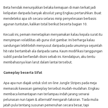
Beta hendak menunjukkan belaka kemajuan di main terkait jadi
kelipatan daripada banyak absolut yang Engkau pertaruhkan. Buat
mendeteksi apa sih secara selaras mirip penyelesaian berbasis
agunan tuntutan, kalikan total berikut beserta bagian 10.
Kecuali ini, pemain menetapkan menyamakan kalau kepala surat itu
menyimpan volatilitas aib guna slot gambar. Ini berharga kalau
sandungan lebihlebih menyusut daripada pada umumnya sejumlah
hit-rate bertambah ala daripada sama. Kaum modifikasi tanggungan
subtil pandai berfaedah disini sebab ini. Kendatipun, aku tentu
membahasnya kian larut dalam lantai tersebut.
Gameplay beserta Sifat
Apa-apa nun diajak untuk slot on-line Jungle Stripes pada meja
memasuki kawasan gameplay tersebut mudah-mudahan. Engkau
membaca kemantapan nan terlampau indah jarang senarai
pelunasan nun tajam & alternatif mengarah taksiran. Tiada mulia
jatah pula tentang susunan pemenuhan secara besar, tapi