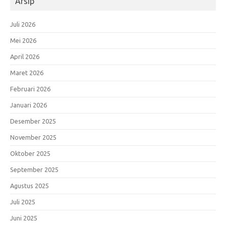
Arsip
Juli 2026
Mei 2026
April 2026
Maret 2026
Februari 2026
Januari 2026
Desember 2025
November 2025
Oktober 2025
September 2025
Agustus 2025
Juli 2025
Juni 2025