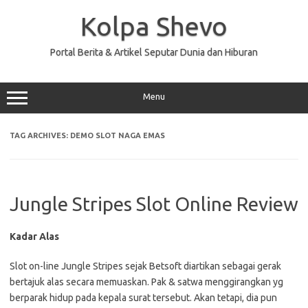
Skip
to
Kolpa Shevo
content
Portal Berita & Artikel Seputar Dunia dan Hiburan
Menu
TAG ARCHIVES:
DEMO SLOT NAGA EMAS
Jungle Stripes Slot Online Review
Kadar Alas
Slot on-line Jungle Stripes sejak Betsoft diartikan sebagai gerak
bertajuk alas secara memuaskan. Pak & satwa menggirangkan yg
berparak hidup pada kepala surat tersebut. Akan tetapi, dia pun