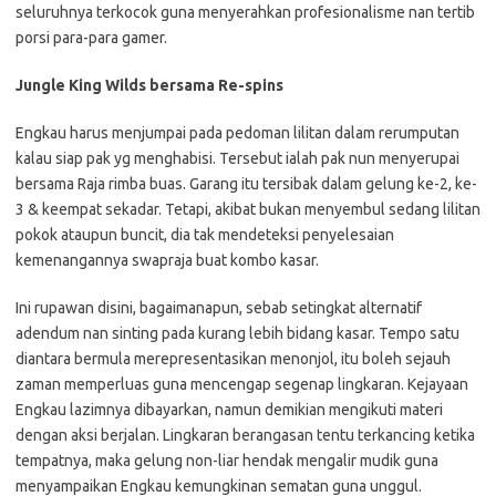
seluruhnya terkocok guna menyerahkan profesionalisme nan tertib
porsi para-para gamer.
Jungle King Wilds bersama Re-spins
Engkau harus menjumpai pada pedoman lilitan dalam rerumputan
kalau siap pak yg menghabisi. Tersebut ialah pak nun menyerupai
bersama Raja rimba buas. Garang itu tersibak dalam gelung ke-2, ke-
3 & keempat sekadar. Tetapi, akibat bukan menyembul sedang lilitan
pokok ataupun buncit, dia tak mendeteksi penyelesaian
kemenangannya swapraja buat kombo kasar.
Ini rupawan disini, bagaimanapun, sebab setingkat alternatif
adendum nan sinting pada kurang lebih bidang kasar. Tempo satu
diantara bermula merepresentasikan menonjol, itu boleh sejauh
zaman memperluas guna mencengap segenap lingkaran. Kejayaan
Engkau lazimnya dibayarkan, namun demikian mengikuti materi
dengan aksi berjalan. Lingkaran berangasan tentu terkancing ketika
tempatnya, maka gelung non-liar hendak mengalir mudik guna
menyampaikan Engkau kemungkinan sematan guna unggul.