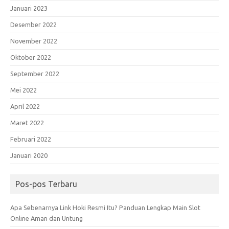
Januari 2023
Desember 2022
November 2022
Oktober 2022
September 2022
Mei 2022
April 2022
Maret 2022
Februari 2022
Januari 2020
Pos-pos Terbaru
Apa Sebenarnya Link Hoki Resmi Itu? Panduan Lengkap Main Slot
Online Aman dan Untung