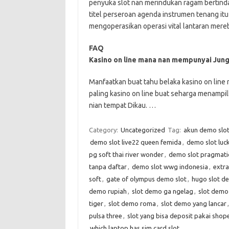
penyuka slot nan merindukan ragam bertinda
titel perseroan agenda instrumen tenang itu
mengoperasikan operasi vital lantaran mere
FAQ
Kasino on line mana nan mempunyai Jung
Manfaatkan buat tahu belaka kasino on line
paling kasino on line buat seharga menampi
nian tempat Dikau. …
Category:
Uncategorized
Tag:
akun demo slot
demo slot live22 queen femida
,
demo slot luck
pg soft thai river wonder
,
demo slot pragmatic
tanpa daftar
,
demo slot wwg indonesia
,
extra
soft
,
gate of olympus demo slot
,
hugo slot d
demo rupiah
,
slot demo ga ngelag
,
slot demo
tiger
,
slot demo roma
,
slot demo yang lancar
pulsa three
,
slot yang bisa deposit pakai sho
which laptop has sim card slot