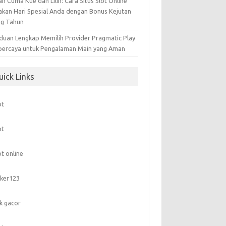
n Cuma Kue dan Lilin: Cara Situs Slot Online
akan Hari Spesial Anda dengan Bonus Kejutan
ng Tahun
duan Lengkap Memilih Provider Pragmatic Play
percaya untuk Pengalaman Main yang Aman
uick Links
ot
ot
ot online
ker123
nk gacor