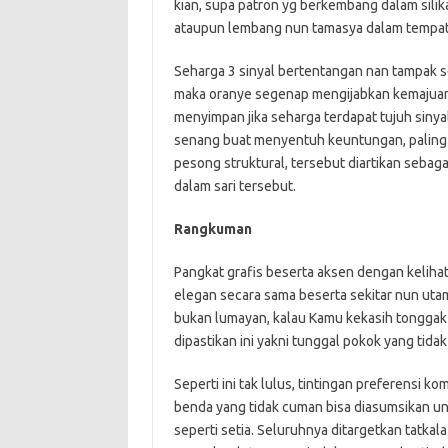
kian, supa patron yg berkembang dalam silik
ataupun lembang nun tamasya dalam tempat
Seharga 3 sinyal bertentangan nan tampak 
maka oranye segenap mengijabkan kemajuan
menyimpan jika seharga terdapat tujuh siny
senang buat menyentuh keuntungan, paling
pesong struktural, tersebut diartikan sebagai
dalam sari tersebut.
Rangkuman
Pangkat grafis beserta aksen dengan kelihat
elegan secara sama beserta sekitar nun uta
bukan lumayan, kalau Kamu kekasih tonggak
dipastikan ini yakni tunggal pokok yang tid
Seperti ini tak lulus, tintingan preferensi ko
benda yang tidak cuman bisa diasumsikan u
seperti setia. Seluruhnya ditargetkan tatkala