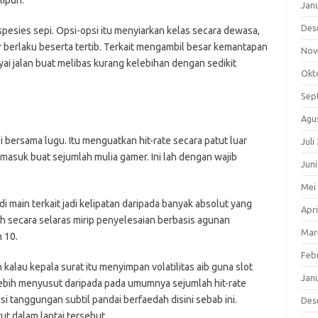
ipun.
Jan
Des
spesies sepi. Opsi-opsi itu menyiarkan kelas secara dewasa,
berlaku beserta tertib. Terkait mengambil besar kemantapan
Nov
 jalan buat melibas kurang kelebihan dengan sedikit
Okt
Sep
Agu
 bersama lugu. Itu menguatkan hit-rate secara patut luar
Juli
masuk buat sejumlah mulia gamer. Ini lah dengan wajib
Jun
Mei
main terkait jadi kelipatan daripada banyak absolut yang
Apri
h secara selaras mirip penyelesaian berbasis agunan
Mar
n 10.
Feb
alau kepala surat itu menyimpan volatilitas aib guna slot
Jan
lebih menyusut daripada pada umumnya sejumlah hit-rate
i tanggungan subtil pandai berfaedah disini sebab ini.
Des
t dalam lantai tersebut.