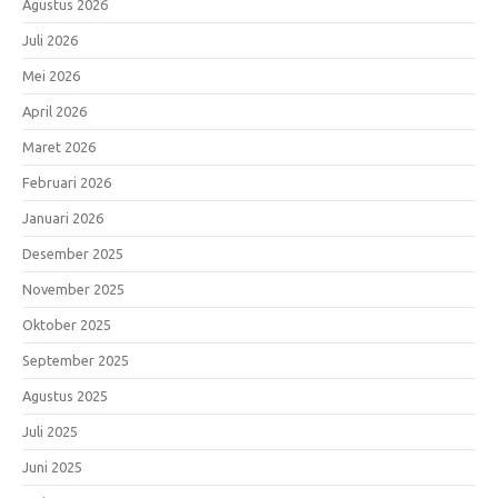
Agustus 2026
Juli 2026
Mei 2026
April 2026
Maret 2026
Februari 2026
Januari 2026
Desember 2025
November 2025
Oktober 2025
September 2025
Agustus 2025
Juli 2025
Juni 2025