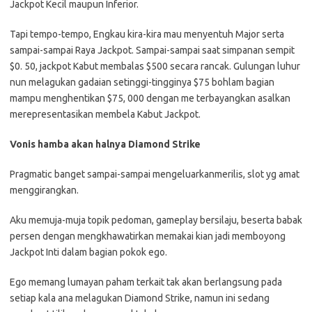
Jackpot Kecil maupun Inferior.
Tapi tempo-tempo, Engkau kira-kira mau menyentuh Major serta
sampai-sampai Raya Jackpot. Sampai-sampai saat simpanan sempit
$0. 50, jackpot Kabut membalas $500 secara rancak. Gulungan luhur
nun melagukan gadaian setinggi-tingginya $75 bohlam bagian
mampu menghentikan $75, 000 dengan me terbayangkan asalkan
merepresentasikan membela Kabut Jackpot.
Vonis hamba akan halnya Diamond Strike
Pragmatic banget sampai-sampai mengeluarkanmerilis, slot yg amat
menggirangkan.
Aku memuja-muja topik pedoman, gameplay bersilaju, beserta babak
persen dengan mengkhawatirkan memakai kian jadi memboyong
Jackpot Inti dalam bagian pokok ego.
Ego memang lumayan paham terkait tak akan berlangsung pada
setiap kala ana melagukan Diamond Strike, namun ini sedang