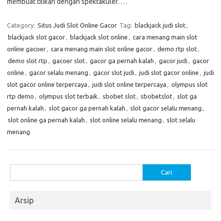
membuat tilikan dengan spektakuler. …
Category:
Situs Judi Slot Online Gacor
Tag:
blackjack judi slot
,
blackjack slot gacor
,
blackjack slot online
,
cara menang main slot
online gacoer
,
cara menang main slot online gacor
,
demo rtp slot
,
demo slot rtp
,
gacoer slot
,
gacor ga pernah kalah
,
gacor judi
,
gacor
online
,
gacor selalu menang
,
gacor slot judi
,
judi slot gacor online
,
judi
slot gacor online terpercaya
,
judi slot online terpercaya
,
olympus slot
rtp demo
,
olympus slot terbaik
,
sbobet slot
,
sbobetslot
,
slot ga
pernah kalah
,
slot gacor ga pernah kalah
,
slot gacor selalu menang
,
slot online ga pernah kalah
,
slot online selalu menang
,
slot selalu
menang
Cari
untuk:
Arsip