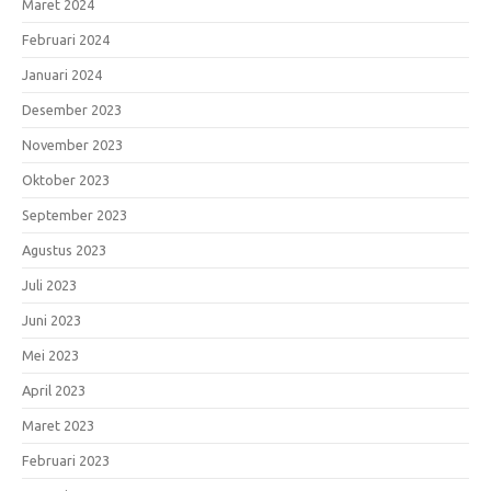
Maret 2024
Februari 2024
Januari 2024
Desember 2023
November 2023
Oktober 2023
September 2023
Agustus 2023
Juli 2023
Juni 2023
Mei 2023
April 2023
Maret 2023
Februari 2023