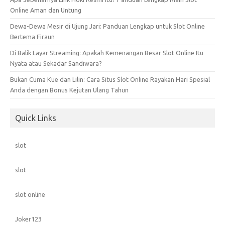
Online Aman dan Untung
Dewa-Dewa Mesir di Ujung Jari: Panduan Lengkap untuk Slot Online
Bertema Firaun
Di Balik Layar Streaming: Apakah Kemenangan Besar Slot Online Itu
Nyata atau Sekadar Sandiwara?
Bukan Cuma Kue dan Lilin: Cara Situs Slot Online Rayakan Hari Spesial
Anda dengan Bonus Kejutan Ulang Tahun
Quick Links
slot
slot
slot online
Joker123