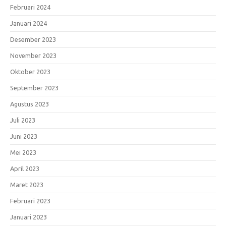
Februari 2024
Januari 2024
Desember 2023
November 2023
Oktober 2023
September 2023
Agustus 2023
Juli 2023
Juni 2023
Mei 2023
April 2023
Maret 2023
Februari 2023
Januari 2023