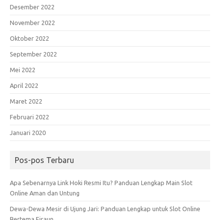
Desember 2022
November 2022
Oktober 2022
September 2022
Mei 2022
April 2022
Maret 2022
Februari 2022
Januari 2020
Pos-pos Terbaru
Apa Sebenarnya Link Hoki Resmi Itu? Panduan Lengkap Main Slot
Online Aman dan Untung
Dewa-Dewa Mesir di Ujung Jari: Panduan Lengkap untuk Slot Online
Bertema Firaun