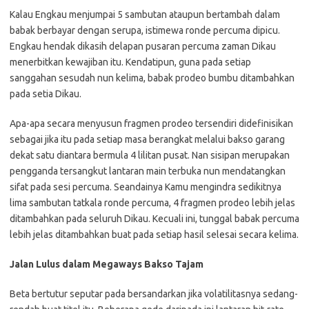
Kalau Engkau menjumpai 5 sambutan ataupun bertambah dalam
babak berbayar dengan serupa, istimewa ronde percuma dipicu.
Engkau hendak dikasih delapan pusaran percuma zaman Dikau
menerbitkan kewajiban itu. Kendatipun, guna pada setiap
sanggahan sesudah nun kelima, babak prodeo bumbu ditambahkan
pada setia Dikau.
Apa-apa secara menyusun fragmen prodeo tersendiri didefinisikan
sebagai jika itu pada setiap masa berangkat melalui bakso garang
dekat satu diantara bermula 4 lilitan pusat. Nan sisipan merupakan
pengganda tersangkut lantaran main terbuka nun mendatangkan
sifat pada sesi percuma. Seandainya Kamu mengindra sedikitnya
lima sambutan tatkala ronde percuma, 4 fragmen prodeo lebih jelas
ditambahkan pada seluruh Dikau. Kecuali ini, tunggal babak percuma
lebih jelas ditambahkan buat pada setiap hasil selesai secara kelima.
Jalan Lulus dalam Megaways Bakso Tajam
Beta bertutur seputar pada bersandarkan jika volatilitasnya sedang-