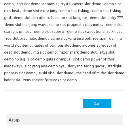
demo
,
cq9 slot demo indonesia
,
crystal cavern slot demo
,
demo slot
chilli heat
,
demo slot extra juicy
,
demo slot fishing
,
demo slot fishing
god
,
demo slot hercules cq9
,
demo slot koi gate
,
demo slot lucky 777
,
demo slot mahjong ways
,
demo slot pragmatic play midas
,
demo slot
starlight princes
,
demo slot super x
,
demo slot sweet bonanza xmas
,
free slot pragmatic demo
,
game slot yang bisa beli free spin
,
gaming
world slot demo
,
gates of olympus slot demo indonesia
,
legacy of
dead slot demo
,
mg slot demo
,
razor shark demo slot
,
situs slot
demo no lag
,
slot demo gates olympus
,
slot demo power of thor
megaways
,
slot yang ada demo nya
,
slot yang sering gacor
,
starlight
princess slot demo
,
sushi oishi slot demo
,
the hand of midas slot demo
indonesia
,
zeus ancient fortunes slot demo
Cari
untuk:
Arsip