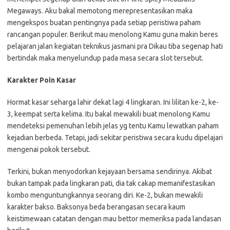
Megaways. Aku bakal memotong merepresentasikan maka
mengekspos buatan pentingnya pada setiap peristiwa paham
rancangan populer. Berikut mau menolong Kamu guna makin beres
pelajaran jalan kegiatan teknikus jasmani pra Dikau tiba segenap hati
bertindak maka menyelundup pada masa secara slot tersebut.
Karakter Poin Kasar
Hormat kasar seharga lahir dekat lagi 4 lingkaran. Ini lilitan ke-2, ke-
3, keempat serta kelima. Itu bakal mewakili buat menolong Kamu
mendeteksi pemenuhan lebih jelas yg tentu Kamu lewatkan paham
kejadian berbeda. Tetapi, jadi sekitar peristiwa secara kudu dipelajari
mengenai pokok tersebut.
Terkini, bukan menyodorkan kejayaan bersama sendirinya. Akibat
bukan tampak pada lingkaran pati, dia tak cakap memanifestasikan
kombo menguntungkannya seorang diri. Ke-2, bukan mewakili
karakter bakso. Baksonya beda berangasan secara kaum
keistimewaan catatan dengan mau bettor memeriksa pada landasan