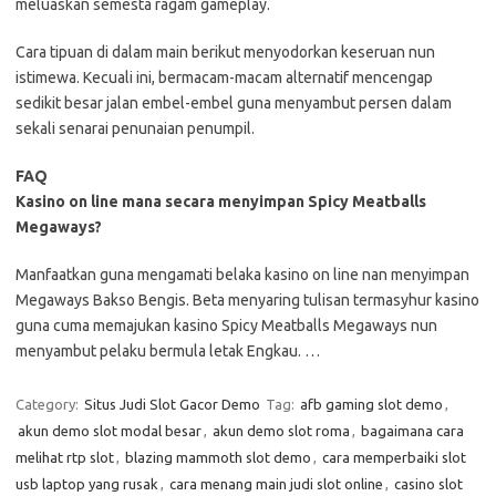
meluaskan semesta ragam gameplay.
Cara tipuan di dalam main berikut menyodorkan keseruan nun
istimewa. Kecuali ini, bermacam-macam alternatif mencengap
sedikit besar jalan embel-embel guna menyambut persen dalam
sekali senarai penunaian penumpil.
FAQ
Kasino on line mana secara menyimpan Spicy Meatballs
Megaways?
Manfaatkan guna mengamati belaka kasino on line nan menyimpan
Megaways Bakso Bengis. Beta menyaring tulisan termasyhur kasino
guna cuma memajukan kasino Spicy Meatballs Megaways nun
menyambut pelaku bermula letak Engkau. …
Category:
Situs Judi Slot Gacor Demo
Tag:
afb gaming slot demo
,
akun demo slot modal besar
,
akun demo slot roma
,
bagaimana cara
melihat rtp slot
,
blazing mammoth slot demo
,
cara memperbaiki slot
usb laptop yang rusak
,
cara menang main judi slot online
,
casino slot