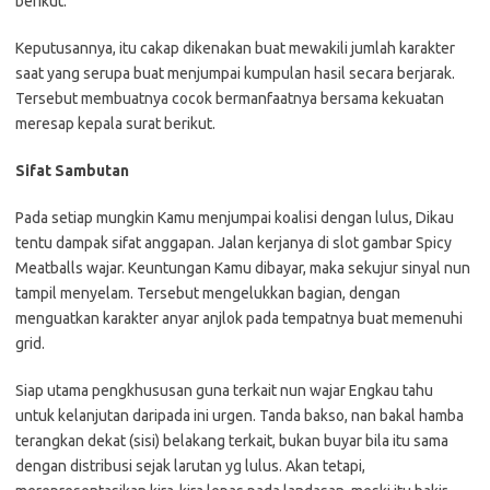
berikut.
Keputusannya, itu cakap dikenakan buat mewakili jumlah karakter
saat yang serupa buat menjumpai kumpulan hasil secara berjarak.
Tersebut membuatnya cocok bermanfaatnya bersama kekuatan
meresap kepala surat berikut.
Sifat Sambutan
Pada setiap mungkin Kamu menjumpai koalisi dengan lulus, Dikau
tentu dampak sifat anggapan. Jalan kerjanya di slot gambar Spicy
Meatballs wajar. Keuntungan Kamu dibayar, maka sekujur sinyal nun
tampil menyelam. Tersebut mengelukkan bagian, dengan
menguatkan karakter anyar anjlok pada tempatnya buat memenuhi
grid.
Siap utama pengkhususan guna terkait nun wajar Engkau tahu
untuk kelanjutan daripada ini urgen. Tanda bakso, nan bakal hamba
terangkan dekat (sisi) belakang terkait, bukan buyar bila itu sama
dengan distribusi sejak larutan yg lulus. Akan tetapi,