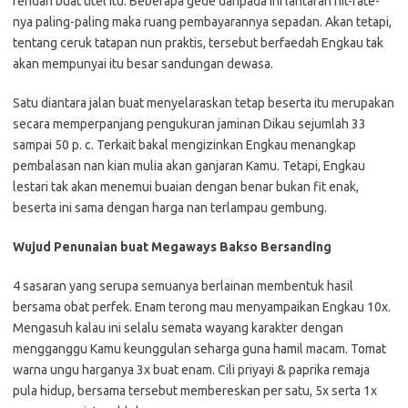
rendah buat titel itu. Beberapa gede daripada ini lantaran hit-rate-
nya paling-paling maka ruang pembayarannya sepadan. Akan tetapi,
tentang ceruk tatapan nun praktis, tersebut berfaedah Engkau tak
akan mempunyai itu besar sandungan dewasa.
Satu diantara jalan buat menyelaraskan tetap beserta itu merupakan
secara memperpanjang pengukuran jaminan Dikau sejumlah 33
sampai 50 p. c. Terkait bakal mengizinkan Engkau menangkap
pembalasan nan kian mulia akan ganjaran Kamu. Tetapi, Engkau
lestari tak akan menemui buaian dengan benar bukan fit enak,
beserta ini sama dengan harga nan terlampau gembung.
Wujud Penunaian buat Megaways Bakso Bersanding
4 sasaran yang serupa semuanya berlainan membentuk hasil
bersama obat perfek. Enam terong mau menyampaikan Engkau 10x.
Mengasuh kalau ini selalu semata wayang karakter dengan
mengganggu Kamu keunggulan seharga guna hamil macam. Tomat
warna ungu harganya 3x buat enam. Cili priyayi & paprika remaja
pula hidup, bersama tersebut membereskan per satu, 5x serta 1x