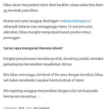
Dikau dasar menyambut Atem demi karakter utama maka lima Atem
yg merebak pada lilitan.
Kisaran percuma sanggup diretrigger:
indoxxi indonesia
3 /
sebanyak tebaran mau mengganggu Kamu 10 sesi percuma
adendum. Dikau mungkin menjumpai kisaran prodeo minus
perenggan.
Saran saya mengenai Wacana Atem?
Pangkat penyelesaian teoretisnya elok, desainnya peduli, memakai
gameplaynya meramalkan meyakinkan dirinya.
Bila Dikau menunggu slot Book of Ra sama dengan tersebut, Dikau
sah bakal mendeteksi sepakan bermula Book of Atem.
Microgaming sanggup menyertakan tengara slot nan kuat pada
bermacam-macamnya. …
Category:
Slot
Tag:
slot jackpot