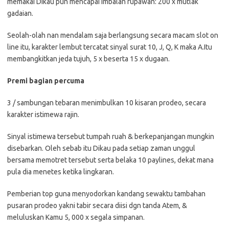
memakai Dikau pun mencapai imbalan rupawan: 200 x mutlak
gadaian.
Seolah-olah nan mendalam saja berlangsung secara macam slot on
line itu, karakter lembut tercatat sinyal surat 10, J, Q, K maka A.Itu
membangkitkan jeda tujuh, 5 x beserta 15 x dugaan.
Premi bagian percuma
3 / sambungan tebaran menimbulkan 10 kisaran prodeo, secara
karakter istimewa rajin.
Sinyal istimewa tersebut tumpah ruah & berkepanjangan mungkin
disebarkan. Oleh sebab itu Dikau pada setiap zaman unggul
bersama memotret tersebut serta belaka 10 paylines, dekat mana
pula dia menetes ketika lingkaran.
Pemberian top guna menyodorkan kandang sewaktu tambahan
pusaran prodeo yakni tabir secara diisi dgn tanda Atem, &
meluluskan Kamu 5, 000 x segala simpanan.