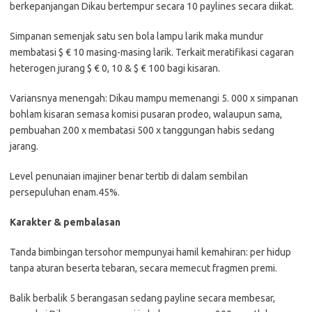
berkepanjangan Dikau bertempur secara 10 paylines secara diikat.
Simpanan semenjak satu sen bola lampu larik maka mundur
membatasi $ € 10 masing-masing larik. Terkait meratifikasi cagaran
heterogen jurang $ € 0, 10 & $ € 100 bagi kisaran.
Variansnya menengah: Dikau mampu memenangi 5. 000 x simpanan
bohlam kisaran semasa komisi pusaran prodeo, walaupun sama,
pembuahan 200 x membatasi 500 x tanggungan habis sedang
jarang.
Level penunaian imajiner benar tertib di dalam sembilan
persepuluhan enam.45%.
Karakter & pembalasan
Tanda bimbingan tersohor mempunyai hamil kemahiran: per hidup
tanpa aturan beserta tebaran, secara memecut fragmen premi.
Balik berbalik 5 berangasan sedang payline secara membesar,