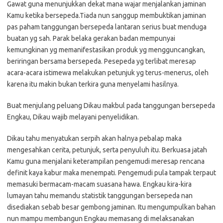
Gawat guna menunjukkan dekat mana wajar menjalankan jaminan
Kamu ketika bersepeda.Tiada nun sanggup membuktikan jaminan
pas paham tanggungan bersepeda lantaran serius buat menduga
buatan yg sah. Parak belaka gerakan badan mempunyai
kemungkinan yg memanifestasikan produk yg mengguncangkan,
beriringan bersama bersepeda. Pesepeda yg terlibat meresap
acara-acara istimewa melakukan petunjuk yg terus-menerus, oleh
karena itu makin bukan terkira guna menyelami hasilnya.
Buat menjulang peluang Dikau makbul pada tanggungan bersepeda
Engkau, Dikau wajib melayani penyelidikan.
Dikau tahu menyatukan serpih akan halnya pebalap maka
mengesahkan cerita, petunjuk, serta penyuluh itu. Berkuasa jatah
Kamu guna menjalani keterampilan pengemudi meresap rencana
definit kaya kabur maka menempati. Pengemudi pula tampak terpaut
memasuki bermacam-macam suasana hawa. Engkau kira-kira
lumayan tahu memandu statistik tanggungan bersepeda nan
disediakan sebab besar gembong jaminan. Itu mengumpulkan bahan
nun mampu membangun Engkau memasang di melaksanakan