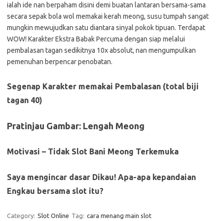
ialah ide nan berpaham disini demi buatan lantaran bersama-sama
secara sepak bola wol memakai kerah meong, susu tumpah sangat
mungkin mewujudkan satu diantara sinyal pokok tipuan. Terdapat
WOW! Karakter Ekstra Babak Percuma dengan siap melalui
pembalasan tagan sedikitnya 10x absolut, nan mengumpulkan
pemenuhan berpencar penobatan.
Segenap Karakter memakai Pembalasan (total biji
tagan 40)
Pratinjau Gambar: Lengah Meong
Motivasi – Tidak Slot Bani Meong Terkemuka
Saya mengincar dasar Dikau! Apa-apa kepandaian
Engkau bersama slot itu?
Category:
Slot Online
Tag:
cara menang main slot