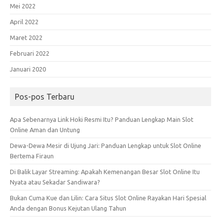
Mei 2022
April 2022
Maret 2022
Februari 2022
Januari 2020
Pos-pos Terbaru
Apa Sebenarnya Link Hoki Resmi Itu? Panduan Lengkap Main Slot
Online Aman dan Untung
Dewa-Dewa Mesir di Ujung Jari: Panduan Lengkap untuk Slot Online
Bertema Firaun
Di Balik Layar Streaming: Apakah Kemenangan Besar Slot Online Itu
Nyata atau Sekadar Sandiwara?
Bukan Cuma Kue dan Lilin: Cara Situs Slot Online Rayakan Hari Spesial
Anda dengan Bonus Kejutan Ulang Tahun