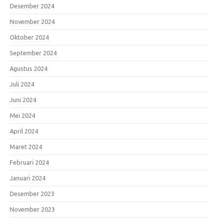
Desember 2024
November 2024
Oktober 2024
September 2024
Agustus 2024
Juli 2024
Juni 2024
Mei 2024
April 2024
Maret 2024
Februari 2024
Januari 2024
Desember 2023
November 2023