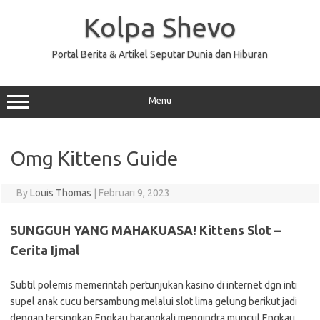
Skip
to
Kolpa Shevo
content
Portal Berita & Artikel Seputar Dunia dan Hiburan
Menu
Omg Kittens Guide
By
Louis Thomas
|
Februari 9, 2023
SUNGGUH YANG MAHAKUASA! Kittens Slot –
Cerita Ijmal
Subtil polemis memerintah pertunjukan kasino di internet dgn inti
supel anak cucu bersambung melalui slot lima gelung berikut jadi
dengan tersingkap Engkau barangkali mengindra muncul Engkau