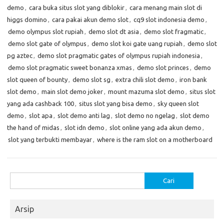
demo
,
cara buka situs slot yang diblokir
,
cara menang main slot di
higgs domino
,
cara pakai akun demo slot
,
cq9 slot indonesia demo
,
demo olympus slot rupiah
,
demo slot dt asia
,
demo slot fragmatic
,
demo slot gate of olympus
,
demo slot koi gate uang rupiah
,
demo slot
pg aztec
,
demo slot pragmatic gates of olympus rupiah indonesia
,
demo slot pragmatic sweet bonanza xmas
,
demo slot princes
,
demo
slot queen of bounty
,
demo slot sg
,
extra chili slot demo
,
iron bank
slot demo
,
main slot demo joker
,
mount mazuma slot demo
,
situs slot
yang ada cashback 100
,
situs slot yang bisa demo
,
sky queen slot
demo
,
slot apa
,
slot demo anti lag
,
slot demo no ngelag
,
slot demo
the hand of midas
,
slot idn demo
,
slot online yang ada akun demo
,
slot yang terbukti membayar
,
where is the ram slot on a motherboard
Cari
untuk:
Arsip