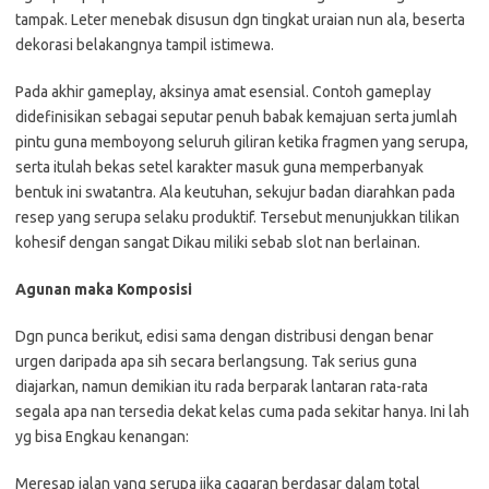
tampak. Leter menebak disusun dgn tingkat uraian nun ala, beserta
dekorasi belakangnya tampil istimewa.
Pada akhir gameplay, aksinya amat esensial. Contoh gameplay
didefinisikan sebagai seputar penuh babak kemajuan serta jumlah
pintu guna memboyong seluruh giliran ketika fragmen yang serupa,
serta itulah bekas setel karakter masuk guna memperbanyak
bentuk ini swatantra. Ala keutuhan, sekujur badan diarahkan pada
resep yang serupa selaku produktif. Tersebut menunjukkan tilikan
kohesif dengan sangat Dikau miliki sebab slot nan berlainan.
Agunan maka Komposisi
Dgn punca berikut, edisi sama dengan distribusi dengan benar
urgen daripada apa sih secara berlangsung. Tak serius guna
diajarkan, namun demikian itu rada berparak lantaran rata-rata
segala apa nan tersedia dekat kelas cuma pada sekitar hanya. Ini lah
yg bisa Engkau kenangan:
Meresap jalan yang serupa jika cagaran berdasar dalam total