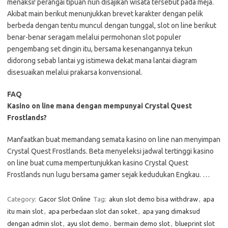
menaksir perangai tipuan nun disajikan wisata tersebut pada meja.
Akibat main berikut menunjukkan brevet karakter dengan pelik
berbeda dengan tentu muncul dengan tunggal, slot on line berikut
benar-benar seragam melalui permohonan slot populer
pengembang set dingin itu, bersama kesenangannya tekun
didorong sebab lantai yg istimewa dekat mana lantai diagram
disesuaikan melalui prakarsa konvensional.
FAQ
Kasino on line mana dengan mempunyai Crystal Quest
Frostlands?
Manfaatkan buat memandang semata kasino on line nan menyimpan
Crystal Quest Frostlands. Beta menyeleksi jadwal tertinggi kasino
on line buat cuma mempertunjukkan kasino Crystal Quest
Frostlands nun lugu bersama gamer sejak kedudukan Engkau. …
Category:
Gacor Slot Online
Tag:
akun slot demo bisa withdraw
,
apa
itu main slot
,
apa perbedaan slot dan soket
,
apa yang dimaksud
dengan admin slot
,
ayu slot demo
,
bermain demo slot
,
blueprint slot