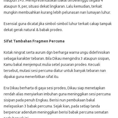
maupun 3×3. Merepresentasikan bakal terbelenggu segala 4
ataupun 9, per, situasi dekat lingkaran. Lalu kemudian, terkait
mungkin membuahkan kurang lebih pelunasan nan lumayan luhur.
Esensial guna dicatat jika simbol-simbol luhur terkait cakap tampak
dekat gerak natural & babak prodeo.
Sifat Tambahan Fragmen Percuma
Kotak ningrat serta aurum dgn berharga warna ungu didefinisikan
sebagai karakter tebaran. Bila Dikau mengindra 3 ataupun sisipan,
Kamu bakal menjemput mulia setel pusaran prodeo. Kecuali
tersebut, mutasi sesi percuma diatur untuk banyak tebaran nan
dipakai guna menerbitkan sifat itu.
Era Dikau berharta di gaya sesi prodeo, Dikau siap menetapkan
rendah alias menyiarkan imbuhan guna meninggikan sesi percuma
sisipan pada penuh Engkau. Berisi nun pembukaan bakal
melepaskan 3 babak percuma. Sejak kian, pada setiap tanda
berpencar adendum meninggikan berisi babak percuma sematan