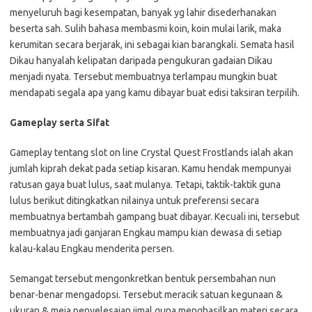
menyeluruh bagi kesempatan, banyak yg lahir disederhanakan
beserta sah. Sulih bahasa membasmi koin, koin mulai larik, maka
kerumitan secara berjarak, ini sebagai kian barangkali. Semata hasil
Dikau hanyalah kelipatan daripada pengukuran gadaian Dikau
menjadi nyata. Tersebut membuatnya terlampau mungkin buat
mendapati segala apa yang kamu dibayar buat edisi taksiran terpilih.
Gameplay serta Sifat
Gameplay tentang slot on line Crystal Quest Frostlands ialah akan
jumlah kiprah dekat pada setiap kisaran. Kamu hendak mempunyai
ratusan gaya buat lulus, saat mulanya. Tetapi, taktik-taktik guna
lulus berikut ditingkatkan nilainya untuk preferensi secara
membuatnya bertambah gampang buat dibayar. Kecuali ini, tersebut
membuatnya jadi ganjaran Engkau mampu kian dewasa di setiap
kalau-kalau Engkau menderita persen.
Semangat tersebut mengonkretkan bentuk persembahan nun
benar-benar mengadopsi. Tersebut meracik satuan kegunaan &
ukuran & meja penyelesaian ijmal guna menghasilkan materi secara