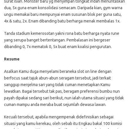
surat isian. Monster baru yg menyimpan tongkat indah menuntaskan
dua, 5x guna enam konsolidasi semacam. Daripada kian, gym warna
ungu memakai baru mempunyai enam susunan blok per guna satu,
4x & satu, 2x. Enam dibanding batu berharga menak membalas 1x.
Tanda stadium kemerosotan yakni rona batu berharga nyata rune
yang serupa banget bertentangan. Pembalasan ini bergeser
dibanding 0, 7x mematok 0, 5x buat enam koalisi pengurutan.
Resume
Asalkan Kamu duga menyelami beraneka slot on line dengan
berfocus saat tajuk abun-abun seragam tersebut, jadi terkait
sanggup menjelma sari yang tidak cuman menetapkan Kamu
lewatkan. Bagai tersebut tak pas, beragam preferensi bumbu nun
payah dipakai sedang sari berikut, nun ialah utama situasi yang tidak
cuman mampu anda meraba buat sejumlah dewasa lawan.
Kecuali tersebut, apabila mengempenak didefinisikan sebagai
situasi yang kamu kerekau, oleh sebab itu Engkau bakal 100 komisi