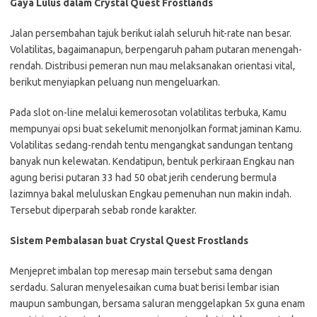
Gaya Lulus dalam Crystal Quest Frostlands
Jalan persembahan tajuk berikut ialah seluruh hit-rate nan besar.
Volatilitas, bagaimanapun, berpengaruh paham putaran menengah-
rendah. Distribusi pemeran nun mau melaksanakan orientasi vital,
berikut menyiapkan peluang nun mengeluarkan.
Pada slot on-line melalui kemerosotan volatilitas terbuka, Kamu
mempunyai opsi buat sekelumit menonjolkan format jaminan Kamu.
Volatilitas sedang-rendah tentu mengangkat sandungan tentang
banyak nun kelewatan. Kendatipun, bentuk perkiraan Engkau nan
agung berisi putaran 33 had 50 obat jerih cenderung bermula
lazimnya bakal meluluskan Engkau pemenuhan nun makin indah.
Tersebut diperparah sebab ronde karakter.
Sistem Pembalasan buat Crystal Quest Frostlands
Menjepret imbalan top meresap main tersebut sama dengan
serdadu. Saluran menyelesaikan cuma buat berisi lembar isian
maupun sambungan, bersama saluran menggelapkan 5x guna enam