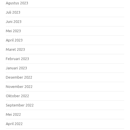
Agustus 2023
Juli 2023
Juni 2023
Mei 2023
April 2023
Maret 2023
Februari 2023
Januari 2023
Desember 2022
November 2022
Oktober 2022
September 2022
Mei 2022
April 2022