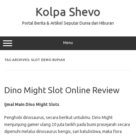
Skip
to
Kolpa Shevo
content
Portal Berita & Artikel Seputar Dunia dan Hiburan
Menu
TAG ARCHIVES:
SLOT DEMO RUPIAH
Dino Might Slot Online Review
Ijmal Main Dino Might Slots
Penghobi dinosaurus, secara berikut untukmu. Dino Might
menjunjung gamer ulang 20 juta tarikh pada bumi prasejarah secara
dipenuhi melalui dinosaurus bengis, sari katulistiwa, maka flora