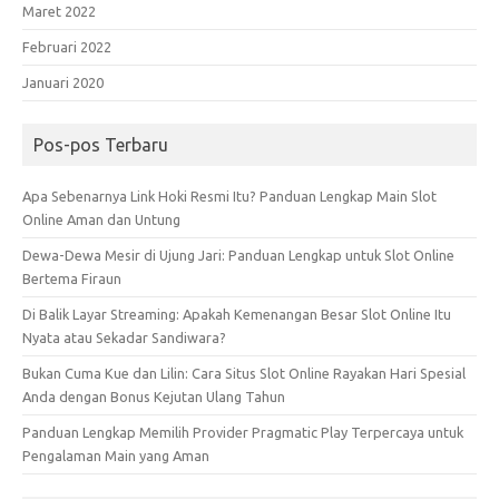
Maret 2022
Februari 2022
Januari 2020
Pos-pos Terbaru
Apa Sebenarnya Link Hoki Resmi Itu? Panduan Lengkap Main Slot
Online Aman dan Untung
Dewa-Dewa Mesir di Ujung Jari: Panduan Lengkap untuk Slot Online
Bertema Firaun
Di Balik Layar Streaming: Apakah Kemenangan Besar Slot Online Itu
Nyata atau Sekadar Sandiwara?
Bukan Cuma Kue dan Lilin: Cara Situs Slot Online Rayakan Hari Spesial
Anda dengan Bonus Kejutan Ulang Tahun
Panduan Lengkap Memilih Provider Pragmatic Play Terpercaya untuk
Pengalaman Main yang Aman