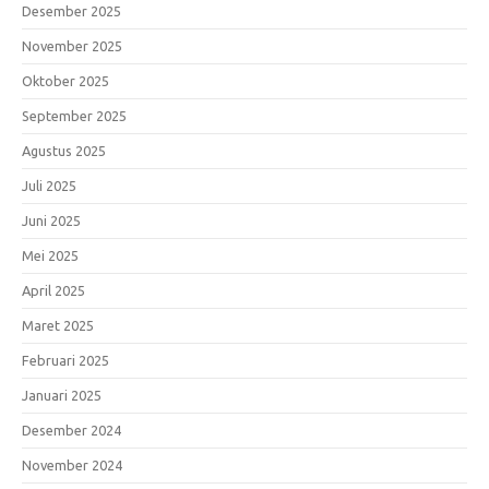
Desember 2025
November 2025
Oktober 2025
September 2025
Agustus 2025
Juli 2025
Juni 2025
Mei 2025
April 2025
Maret 2025
Februari 2025
Januari 2025
Desember 2024
November 2024