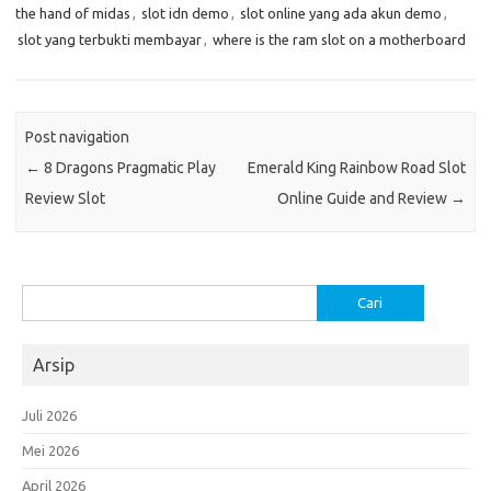
the hand of midas
,
slot idn demo
,
slot online yang ada akun demo
,
slot yang terbukti membayar
,
where is the ram slot on a motherboard
Post navigation
←
8 Dragons Pragmatic Play
Emerald King Rainbow Road Slot
Review Slot
Online Guide and Review
→
Cari
untuk:
Arsip
Juli 2026
Mei 2026
April 2026