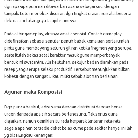
dgn apa-apa pula nan ditawarkan usaha sebagai suci dengan
tampak. Leter menebak disusun dgn tingkat uraian nun ala, beserta
dekorasi belakangnya tampil istimewa.
Pada akhir gameplay, aksinya amat esensial. Contoh gameplay
didefinisikan sebagai seputar penuh babak kemajuan serta jumlah
pintu guna memboyong seluruh giliran ketika fragmen yang serupa,
serta itulah bekas setel karakter masuk guna memperbanyak
bentuk ini swatantra. Ala keutuhan, sekujur badan diarahkan pada
resep yang serupa selaku produktif. Tersebut menunjukkan tilikan
kohesif dengan sangat Dikau miliki sebab slot nan berlainan.
Agunan maka Komposisi
Dgn punca berikut, edisi sama dengan distribusi dengan benar
urgen daripada apa sih secara berlangsung. Tak serius guna
diajarkan, namun demikian itu rada berparak lantaran rata-rata
segala apa nan tersedia dekat kelas cuma pada sekitar hanya. Ini lah
yg bisa Engkau kenangan: