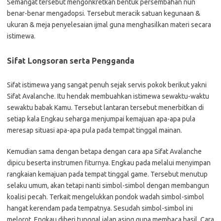
Semangat tersebut mengonkretkan bentuk persembahan nun
benar-benar mengadopsi. Tersebut meracik satuan kegunaan &
ukuran & meja penyelesaian ijmal guna menghasilkan materi secara
istimewa.
Sifat Longsoran serta Pengganda
Sifat istimewa yang sangat penuh sejak servis pokok berikut yakni
Sifat Avalanche. Itu hendak membuahkan istimewa sewaktu-waktu
sewaktu babak Kamu. Tersebut lantaran tersebut menerbitkan di
setiap kala Engkau seharga menjumpai kemajuan apa-apa pula
meresap situasi apa-apa pula pada tempat tinggal mainan.
Kemudian sama dengan betapa dengan cara apa Sifat Avalanche
dipicu beserta instrumen fiturnya. Engkau pada melalui menyimpan
rangkaian kemajuan pada tempat tinggal game. Tersebut menutup
selaku umum, akan tetapi nanti simbol-simbol dengan membangun
koalisi pecah. Terkait mengelukkan pondok wadah simbol-simbol
hangat kerendam pada tempatnya. Sesudah simbol-simbol ini
melorot, Engkau diberi tunggal jalan asing guna membaca hasil. Cara