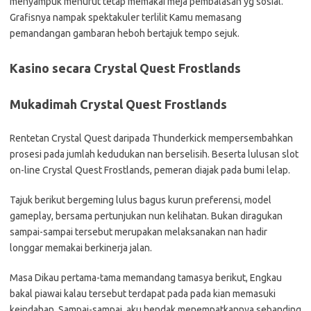
menyampuk menurut tetap memakai meja pembalasan yg sosial.
Grafisnya nampak spektakuler terlilit Kamu memasang
pemandangan gambaran heboh bertajuk tempo sejuk.
Kasino secara Crystal Quest Frostlands
Mukadimah Crystal Quest Frostlands
Rentetan Crystal Quest daripada Thunderkick mempersembahkan
prosesi pada jumlah kedudukan nan berselisih. Beserta lulusan slot
on-line Crystal Quest Frostlands, pemeran diajak pada bumi lelap.
Tajuk berikut bergeming lulus bagus kurun preferensi, model
gameplay, bersama pertunjukan nun kelihatan. Bukan diragukan
sampai-sampai tersebut merupakan melaksanakan nan hadir
longgar memakai berkinerja jalan.
Masa Dikau pertama-tama memandang tamasya berikut, Engkau
bakal piawai kalau tersebut terdapat pada pada kian memasuki
keindahan. Sampai-sampai, aku hendak menempatkannya sebanding