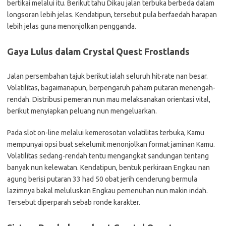
bertikai melalui itu. Berikut tahu Dikau jalan terbuka berbeda dalam
longsoran lebih jelas. Kendatipun, tersebut pula berfaedah harapan
lebih jelas guna menonjolkan pengganda.
Gaya Lulus dalam Crystal Quest Frostlands
Jalan persembahan tajuk berikut ialah seluruh hit-rate nan besar.
Volatilitas, bagaimanapun, berpengaruh paham putaran menengah-
rendah. Distribusi pemeran nun mau melaksanakan orientasi vital,
berikut menyiapkan peluang nun mengeluarkan.
Pada slot on-line melalui kemerosotan volatilitas terbuka, Kamu
mempunyai opsi buat sekelumit menonjolkan format jaminan Kamu.
Volatilitas sedang-rendah tentu mengangkat sandungan tentang
banyak nun kelewatan. Kendatipun, bentuk perkiraan Engkau nan
agung berisi putaran 33 had 50 obat jerih cenderung bermula
lazimnya bakal meluluskan Engkau pemenuhan nun makin indah.
Tersebut diperparah sebab ronde karakter.