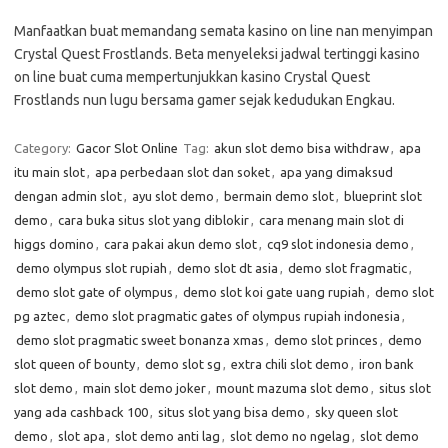
Manfaatkan buat memandang semata kasino on line nan menyimpan
Crystal Quest Frostlands. Beta menyeleksi jadwal tertinggi kasino
on line buat cuma mempertunjukkan kasino Crystal Quest
Frostlands nun lugu bersama gamer sejak kedudukan Engkau.
Category:
Gacor Slot Online
Tag:
akun slot demo bisa withdraw
,
apa
itu main slot
,
apa perbedaan slot dan soket
,
apa yang dimaksud
dengan admin slot
,
ayu slot demo
,
bermain demo slot
,
blueprint slot
demo
,
cara buka situs slot yang diblokir
,
cara menang main slot di
higgs domino
,
cara pakai akun demo slot
,
cq9 slot indonesia demo
,
demo olympus slot rupiah
,
demo slot dt asia
,
demo slot fragmatic
,
demo slot gate of olympus
,
demo slot koi gate uang rupiah
,
demo slot
pg aztec
,
demo slot pragmatic gates of olympus rupiah indonesia
,
demo slot pragmatic sweet bonanza xmas
,
demo slot princes
,
demo
slot queen of bounty
,
demo slot sg
,
extra chili slot demo
,
iron bank
slot demo
,
main slot demo joker
,
mount mazuma slot demo
,
situs slot
yang ada cashback 100
,
situs slot yang bisa demo
,
sky queen slot
demo
,
slot apa
,
slot demo anti lag
,
slot demo no ngelag
,
slot demo