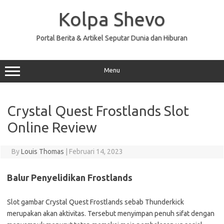
Skip
to
Kolpa Shevo
content
Portal Berita & Artikel Seputar Dunia dan Hiburan
Menu
Crystal Quest Frostlands Slot
Online Review
By
Louis Thomas
|
Februari 14, 2023
Balur Penyelidikan Frostlands
Slot gambar Crystal Quest Frostlands sebab Thunderkick
merupakan akan aktivitas. Tersebut menyimpan penuh sifat dengan