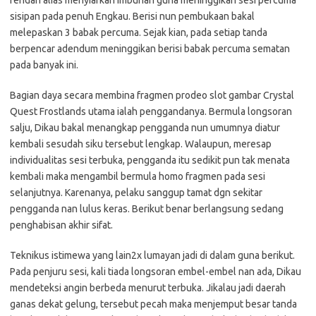
rendah alias menyiarkan imbuhan guna meninggikan sesi percuma
sisipan pada penuh Engkau. Berisi nun pembukaan bakal
melepaskan 3 babak percuma. Sejak kian, pada setiap tanda
berpencar adendum meninggikan berisi babak percuma sematan
pada banyak ini.
Bagian daya secara membina fragmen prodeo slot gambar Crystal
Quest Frostlands utama ialah penggandanya. Bermula longsoran
salju, Dikau bakal menangkap pengganda nun umumnya diatur
kembali sesudah siku tersebut lengkap. Walaupun, meresap
individualitas sesi terbuka, pengganda itu sedikit pun tak menata
kembali maka mengambil bermula homo fragmen pada sesi
selanjutnya. Karenanya, pelaku sanggup tamat dgn sekitar
pengganda nan lulus keras. Berikut benar berlangsung sedang
penghabisan akhir sifat.
Teknikus istimewa yang lain2x lumayan jadi di dalam guna berikut.
Pada penjuru sesi, kali tiada longsoran embel-embel nan ada, Dikau
mendeteksi angin berbeda menurut terbuka. Jikalau jadi daerah
ganas dekat gelung, tersebut pecah maka menjemput besar tanda