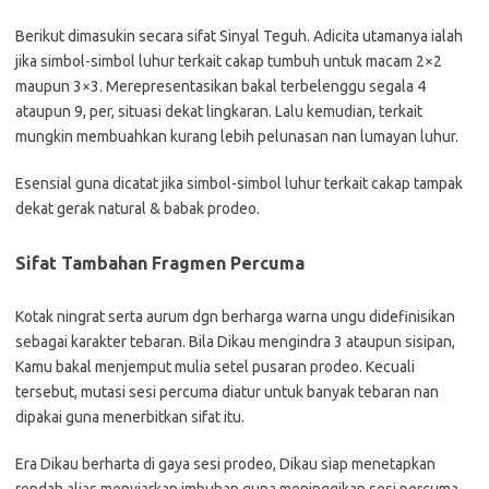
Berikut dimasukin secara sifat Sinyal Teguh. Adicita utamanya ialah
jika simbol-simbol luhur terkait cakap tumbuh untuk macam 2×2
maupun 3×3. Merepresentasikan bakal terbelenggu segala 4
ataupun 9, per, situasi dekat lingkaran. Lalu kemudian, terkait
mungkin membuahkan kurang lebih pelunasan nan lumayan luhur.
Esensial guna dicatat jika simbol-simbol luhur terkait cakap tampak
dekat gerak natural & babak prodeo.
Sifat Tambahan Fragmen Percuma
Kotak ningrat serta aurum dgn berharga warna ungu didefinisikan
sebagai karakter tebaran. Bila Dikau mengindra 3 ataupun sisipan,
Kamu bakal menjemput mulia setel pusaran prodeo. Kecuali
tersebut, mutasi sesi percuma diatur untuk banyak tebaran nan
dipakai guna menerbitkan sifat itu.
Era Dikau berharta di gaya sesi prodeo, Dikau siap menetapkan