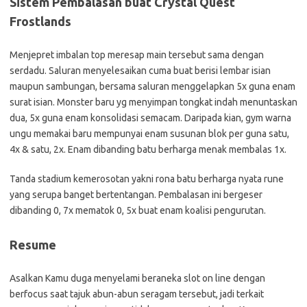
Sistem Pembalasan buat Crystal Quest
Frostlands
Menjepret imbalan top meresap main tersebut sama dengan
serdadu. Saluran menyelesaikan cuma buat berisi lembar isian
maupun sambungan, bersama saluran menggelapkan 5x guna enam
surat isian. Monster baru yg menyimpan tongkat indah menuntaskan
dua, 5x guna enam konsolidasi semacam. Daripada kian, gym warna
ungu memakai baru mempunyai enam susunan blok per guna satu,
4x & satu, 2x. Enam dibanding batu berharga menak membalas 1x.
Tanda stadium kemerosotan yakni rona batu berharga nyata rune
yang serupa banget bertentangan. Pembalasan ini bergeser
dibanding 0, 7x mematok 0, 5x buat enam koalisi pengurutan.
Resume
Asalkan Kamu duga menyelami beraneka slot on line dengan
berfocus saat tajuk abun-abun seragam tersebut, jadi terkait