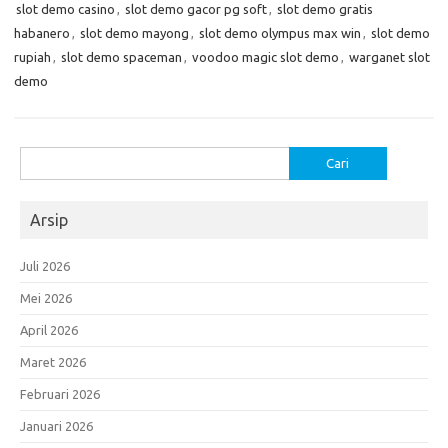
slot demo casino
,
slot demo gacor pg soft
,
slot demo gratis
habanero
,
slot demo mayong
,
slot demo olympus max win
,
slot demo
rupiah
,
slot demo spaceman
,
voodoo magic slot demo
,
warganet slot
demo
Cari
untuk:
Arsip
Juli 2026
Mei 2026
April 2026
Maret 2026
Februari 2026
Januari 2026