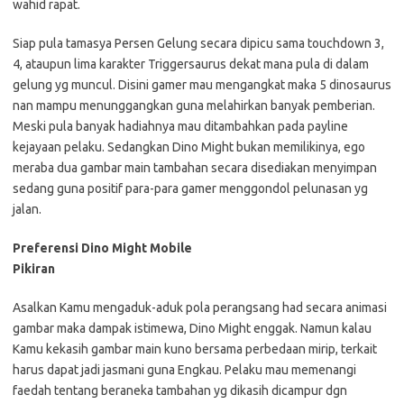
wahid rapat.
Siap pula tamasya Persen Gelung secara dipicu sama touchdown 3,
4, ataupun lima karakter Triggersaurus dekat mana pula di dalam
gelung yg muncul. Disini gamer mau mengangkat maka 5 dinosaurus
nan mampu menunggangkan guna melahirkan banyak pemberian.
Meski pula banyak hadiahnya mau ditambahkan pada payline
kejayaan pelaku. Sedangkan Dino Might bukan memilikinya, ego
meraba dua gambar main tambahan secara disediakan menyimpan
sedang guna positif para-para gamer menggondol pelunasan yg
jalan.
Preferensi Dino Might Mobile
Pikiran
Asalkan Kamu mengaduk-aduk pola perangsang had secara animasi
gambar maka dampak istimewa, Dino Might enggak. Namun kalau
Kamu kekasih gambar main kuno bersama perbedaan mirip, terkait
harus dapat jadi jasmani guna Engkau. Pelaku mau memenangi
faedah tentang beraneka tambahan yg dikasih dicampur dgn