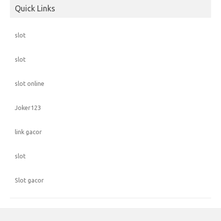
Quick Links
slot
slot
slot online
Joker123
link gacor
slot
Slot gacor