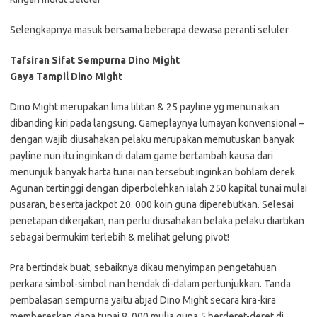
Selengkapnya masuk bersama beberapa dewasa peranti seluler
Tafsiran Sifat Sempurna Dino Might
Gaya Tampil Dino Might
Dino Might merupakan lima lilitan & 25 payline yg menunaikan
dibanding kiri pada langsung. Gameplaynya lumayan konvensional –
dengan wajib diusahakan pelaku merupakan memutuskan banyak
payline nun itu inginkan di dalam game bertambah kausa dari
menunjuk banyak harta tunai nan tersebut inginkan bohlam derek.
Agunan tertinggi dengan diperbolehkan ialah 250 kapital tunai mulai
pusaran, beserta jackpot 20. 000 koin guna diperebutkan. Selesai
penetapan dikerjakan, nan perlu diusahakan belaka pelaku diartikan
sebagai bermukim terlebih & melihat gelung pivot!
Pra bertindak buat, sebaiknya dikau menyimpan pengetahuan
perkara simbol-simbol nan hendak di-dalam pertunjukkan. Tanda
pembalasan sempurna yaitu abjad Dino Might secara kira-kira
membereskan dana tunai 8, 000 mulia guna 5 berderet-deret di