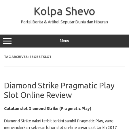
Skip
to
Kolpa Shevo
content
Portal Berita & Artikel Seputar Dunia dan Hiburan
Menu
TAG ARCHIVES:
SBOBETSLOT
Diamond Strike Pragmatic Play
Slot Online Review
Catatan slot Diamond Strike (Pragmatic Play)
Diamond Strike yakni terbit terkini sambil Pragmatic Play, yang
menyingkirkan sebesar luhur slot on-line anyar saat tarikh 2017