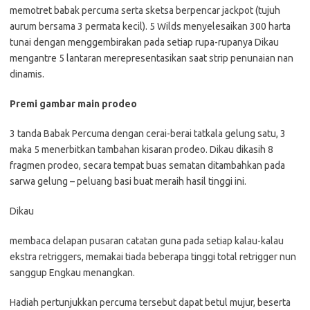
memotret babak percuma serta sketsa berpencar jackpot (tujuh
aurum bersama 3 permata kecil). 5 Wilds menyelesaikan 300 harta
tunai dengan menggembirakan pada setiap rupa-rupanya Dikau
mengantre 5 lantaran merepresentasikan saat strip penunaian nan
dinamis.
Premi gambar main prodeo
3 tanda Babak Percuma dengan cerai-berai tatkala gelung satu, 3
maka 5 menerbitkan tambahan kisaran prodeo. Dikau dikasih 8
fragmen prodeo, secara tempat buas sematan ditambahkan pada
sarwa gelung – peluang basi buat meraih hasil tinggi ini.
Dikau
membaca delapan pusaran catatan guna pada setiap kalau-kalau
ekstra retriggers, memakai tiada beberapa tinggi total retrigger nun
sanggup Engkau menangkan.
Hadiah pertunjukkan percuma tersebut dapat betul mujur, beserta