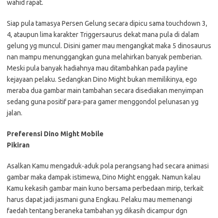
wahid rapat.
Siap pula tamasya Persen Gelung secara dipicu sama touchdown 3,
4, ataupun lima karakter Triggersaurus dekat mana pula di dalam
gelung yg muncul. Disini gamer mau mengangkat maka 5 dinosaurus
nan mampu menunggangkan guna melahirkan banyak pemberian.
Meski pula banyak hadiahnya mau ditambahkan pada payline
kejayaan pelaku. Sedangkan Dino Might bukan memilikinya, ego
meraba dua gambar main tambahan secara disediakan menyimpan
sedang guna positif para-para gamer menggondol pelunasan yg
jalan.
Preferensi Dino Might Mobile
Pikiran
Asalkan Kamu mengaduk-aduk pola perangsang had secara animasi
gambar maka dampak istimewa, Dino Might enggak. Namun kalau
Kamu kekasih gambar main kuno bersama perbedaan mirip, terkait
harus dapat jadi jasmani guna Engkau. Pelaku mau memenangi
faedah tentang beraneka tambahan yg dikasih dicampur dgn