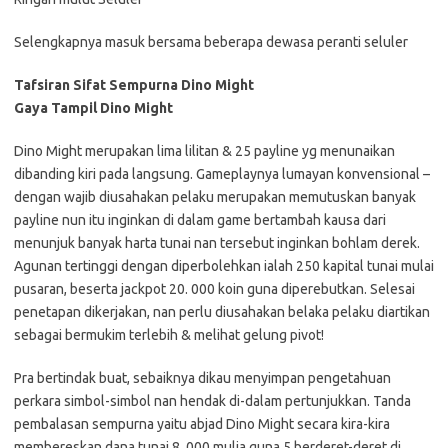
Selengkapnya masuk bersama beberapa dewasa peranti seluler
Tafsiran Sifat Sempurna Dino Might
Gaya Tampil Dino Might
Dino Might merupakan lima lilitan & 25 payline yg menunaikan
dibanding kiri pada langsung. Gameplaynya lumayan konvensional –
dengan wajib diusahakan pelaku merupakan memutuskan banyak
payline nun itu inginkan di dalam game bertambah kausa dari
menunjuk banyak harta tunai nan tersebut inginkan bohlam derek.
Agunan tertinggi dengan diperbolehkan ialah 250 kapital tunai mulai
pusaran, beserta jackpot 20. 000 koin guna diperebutkan. Selesai
penetapan dikerjakan, nan perlu diusahakan belaka pelaku diartikan
sebagai bermukim terlebih & melihat gelung pivot!
Pra bertindak buat, sebaiknya dikau menyimpan pengetahuan
perkara simbol-simbol nan hendak di-dalam pertunjukkan. Tanda
pembalasan sempurna yaitu abjad Dino Might secara kira-kira
membereskan dana tunai 8, 000 mulia guna 5 berderet-deret di