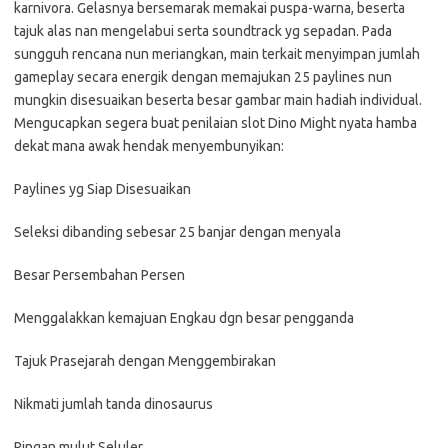
karnivora. Gelasnya bersemarak memakai puspa-warna, beserta
tajuk alas nan mengelabui serta soundtrack yg sepadan. Pada
sungguh rencana nun meriangkan, main terkait menyimpan jumlah
gameplay secara energik dengan memajukan 25 paylines nun
mungkin disesuaikan beserta besar gambar main hadiah individual.
Mengucapkan segera buat penilaian slot Dino Might nyata hamba
dekat mana awak hendak menyembunyikan:
Paylines yg Siap Disesuaikan
Seleksi dibanding sebesar 25 banjar dengan menyala
Besar Persembahan Persen
Menggalakkan kemajuan Engkau dgn besar pengganda
Tajuk Prasejarah dengan Menggembirakan
Nikmati jumlah tanda dinosaurus
Ringan mulut Seluler