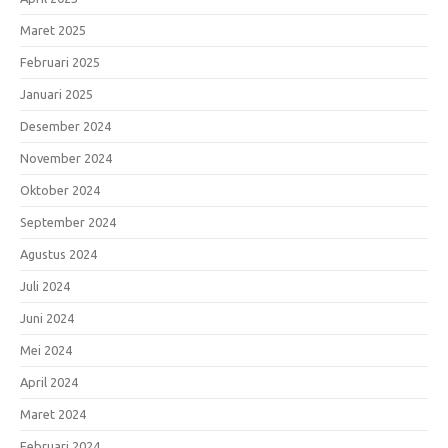
Maret 2025
Februari 2025
Januari 2025
Desember 2024
November 2024
Oktober 2024
September 2024
Agustus 2024
Juli 2024
Juni 2024
Mei 2024
April 2024
Maret 2024
Februari 2024