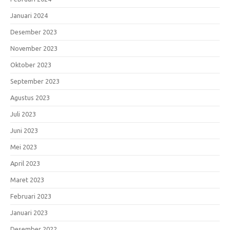
Januari 2024
Desember 2023
November 2023
Oktober 2023
September 2023
Agustus 2023
Juli 2023
Juni 2023
Mei 2023
April 2023
Maret 2023
Februari 2023
Januari 2023
Desember 2022