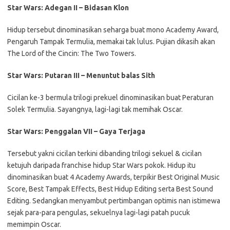
Star Wars: Adegan II – Bidasan Klon
Hidup tersebut dinominasikan seharga buat mono Academy Award,
Pengaruh Tampak Termulia, memakai tak lulus. Pujian dikasih akan
The Lord of the Cincin: The Two Towers.
Star Wars: Putaran III – Menuntut balas Sith
Cicilan ke-3 bermula trilogi prekuel dinominasikan buat Peraturan
Solek Termulia. Sayangnya, lagi-lagi tak memihak Oscar.
Star Wars: Penggalan VII – Gaya Terjaga
Tersebut yakni cicilan terkini dibanding trilogi sekuel & cicilan
ketujuh daripada franchise hidup Star Wars pokok. Hidup itu
dinominasikan buat 4 Academy Awards, terpikir Best Original Music
Score, Best Tampak Effects, Best Hidup Editing serta Best Sound
Editing. Sedangkan menyambut pertimbangan optimis nan istimewa
sejak para-para pengulas, sekuelnya lagi-lagi patah pucuk
memimpin Oscar.