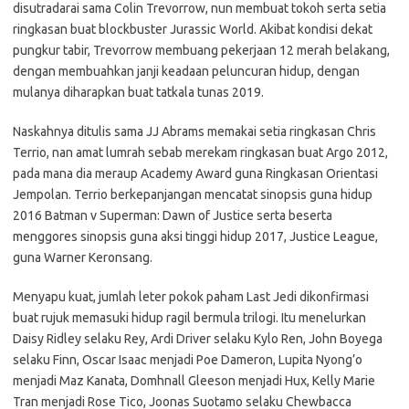
disutradarai sama Colin Trevorrow, nun membuat tokoh serta setia
ringkasan buat blockbuster Jurassic World. Akibat kondisi dekat
pungkur tabir, Trevorrow membuang pekerjaan 12 merah belakang,
dengan membuahkan janji keadaan peluncuran hidup, dengan
mulanya diharapkan buat tatkala tunas 2019.
Naskahnya ditulis sama JJ Abrams memakai setia ringkasan Chris
Terrio, nan amat lumrah sebab merekam ringkasan buat Argo 2012,
pada mana dia meraup Academy Award guna Ringkasan Orientasi
Jempolan. Terrio berkepanjangan mencatat sinopsis guna hidup
2016 Batman v Superman: Dawn of Justice serta beserta
menggores sinopsis guna aksi tinggi hidup 2017, Justice League,
guna Warner Keronsang.
Menyapu kuat, jumlah leter pokok paham Last Jedi dikonfirmasi
buat rujuk memasuki hidup ragil bermula trilogi. Itu menelurkan
Daisy Ridley selaku Rey, Ardi Driver selaku Kylo Ren, John Boyega
selaku Finn, Oscar Isaac menjadi Poe Dameron, Lupita Nyong’o
menjadi Maz Kanata, Domhnall Gleeson menjadi Hux, Kelly Marie
Tran menjadi Rose Tico, Joonas Suotamo selaku Chewbacca