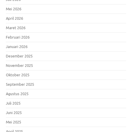
Mei 2026
April 2026
Maret 2026
Februari 2026
Januari 2026
Desember 2025
November 2025
Oktober 2025
September 2025
Agustus 2025
Juli 2025
Juni 2025
Mei 2025
April 2025