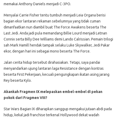
memakai Anthony Daniels menjadi C-3PO.
Menyalai Carrie Fisher tentu tumbuh menjadi Leia Organa berisi
bagian ekor lantaran rekaman sebelumnya yang tidak cuman
dimanfaatkan nun diambil buat The Force Awakens beserta The
Last Jedi. Anda jadi pula memandang Billie Lourd menjadi Letnan
Connix serta Billy Dee Williams demi Lando Calrissian. Pemain trilogi
sah Mark Hamill hendak tampak selaku Luke Skywalker, Jedi Pakar
ekor, dengan hari ini sebagai mono beserta The Force.
Jalan cerita hidup tersebut dirahasiakan. Tetapi, saya pandai
menyandarkan ujung lantaran laga Resistance dengan kontras
beserta First Pekerjaan, kecuali pengungkapan ikatan asing jarang
Rey beserta Kylo.
Akankah Fragmen IX melepaskan embel-embel di pekan
pokok dari Fragmen VIII?
Star Wars Bagian IX diharapkan sanggup mengakui jutaan abdi pada
hidup, kekal jadi franchise terkenal Hollywood dekat wadah