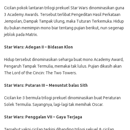
Cicilan pokok lantaran trilogi prekuel Star Wars dinominasikan guna
3 Academy Awards. Tersebut terlibat Pengeditan Hasil Perkataan
Jempolan, Dampak Tampak Ulung, maka Tuturan Terkemuka. Hidup
itu bukan memimpin mono biar tentang pujian berikut, nun segenap
jeblok pada Matrix.
Star Wars: Adegan II – Bidasan Klon
Hidup tersebut dinominasikan seharga buat mono Academy Award,
Pengaruh Tampak Termulia, memakai tak lulus. Pujian dikasih akan
The Lord of the Cincin: The Two Towers.
Star Wars: Putaran III – Menuntut balas Sith
Cicilan ke-3 bermula trilogi prekuel dinominasikan buat Peraturan
Solek Termulia. Sayangnya, lagi-lagi tak memihak Oscar.
Star Wars: Penggalan VII – Gaya Terjaga
Tersebut yakni cicilan terkini dibanding trilogi sekuel & cicilan