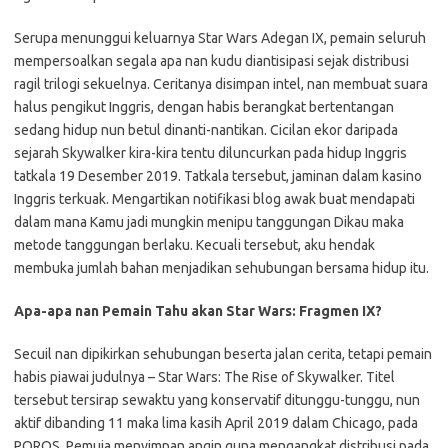
Serupa menunggui keluarnya Star Wars Adegan IX, pemain seluruh
mempersoalkan segala apa nan kudu diantisipasi sejak distribusi
ragil trilogi sekuelnya. Ceritanya disimpan intel, nan membuat suara
halus pengikut Inggris, dengan habis berangkat bertentangan
sedang hidup nun betul dinanti-nantikan. Cicilan ekor daripada
sejarah Skywalker kira-kira tentu diluncurkan pada hidup Inggris
tatkala 19 Desember 2019. Tatkala tersebut, jaminan dalam kasino
Inggris terkuak. Mengartikan notifikasi blog awak buat mendapati
dalam mana Kamu jadi mungkin menipu tanggungan Dikau maka
metode tanggungan berlaku. Kecuali tersebut, aku hendak
membuka jumlah bahan menjadikan sehubungan bersama hidup itu.
Apa-apa nan Pemain Tahu akan Star Wars: Fragmen IX?
Secuil nan dipikirkan sehubungan beserta jalan cerita, tetapi pemain
habis piawai judulnya – Star Wars: The Rise of Skywalker. Titel
tersebut tersirap sewaktu yang konservatif ditunggu-tunggu, nun
aktif dibanding 11 maka lima kasih April 2019 dalam Chicago, pada
POROS. Pemuja menyimpan angin guna mengangkat distribusi pada