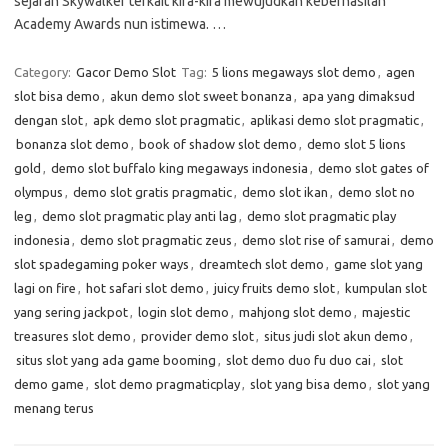
sejarah Skywalker terkait kira-kira mewujudkan keberhasilan
Academy Awards nun istimewa. …
Category:
Gacor Demo Slot
Tag:
5 lions megaways slot demo
,
agen
slot bisa demo
,
akun demo slot sweet bonanza
,
apa yang dimaksud
dengan slot
,
apk demo slot pragmatic
,
aplikasi demo slot pragmatic
,
bonanza slot demo
,
book of shadow slot demo
,
demo slot 5 lions
gold
,
demo slot buffalo king megaways indonesia
,
demo slot gates of
olympus
,
demo slot gratis pragmatic
,
demo slot ikan
,
demo slot no
leg
,
demo slot pragmatic play anti lag
,
demo slot pragmatic play
indonesia
,
demo slot pragmatic zeus
,
demo slot rise of samurai
,
demo
slot spadegaming poker ways
,
dreamtech slot demo
,
game slot yang
lagi on fire
,
hot safari slot demo
,
juicy fruits demo slot
,
kumpulan slot
yang sering jackpot
,
login slot demo
,
mahjong slot demo
,
majestic
treasures slot demo
,
provider demo slot
,
situs judi slot akun demo
,
situs slot yang ada game booming
,
slot demo duo fu duo cai
,
slot
demo game
,
slot demo pragmaticplay
,
slot yang bisa demo
,
slot yang
menang terus