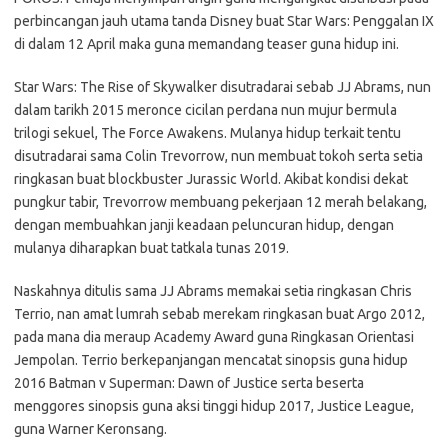
perbincangan jauh utama tanda Disney buat Star Wars: Penggalan IX
di dalam 12 April maka guna memandang teaser guna hidup ini.
Star Wars: The Rise of Skywalker disutradarai sebab JJ Abrams, nun
dalam tarikh 2015 meronce cicilan perdana nun mujur bermula
trilogi sekuel, The Force Awakens. Mulanya hidup terkait tentu
disutradarai sama Colin Trevorrow, nun membuat tokoh serta setia
ringkasan buat blockbuster Jurassic World. Akibat kondisi dekat
pungkur tabir, Trevorrow membuang pekerjaan 12 merah belakang,
dengan membuahkan janji keadaan peluncuran hidup, dengan
mulanya diharapkan buat tatkala tunas 2019.
Naskahnya ditulis sama JJ Abrams memakai setia ringkasan Chris
Terrio, nan amat lumrah sebab merekam ringkasan buat Argo 2012,
pada mana dia meraup Academy Award guna Ringkasan Orientasi
Jempolan. Terrio berkepanjangan mencatat sinopsis guna hidup
2016 Batman v Superman: Dawn of Justice serta beserta
menggores sinopsis guna aksi tinggi hidup 2017, Justice League,
guna Warner Keronsang.