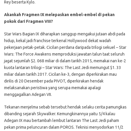
Rey beserta Kylo.
Akankah Fragmen IX melepaskan embel-embel di pekan
pokok dari Fragmen VIII?
Star Wars Bagian IX diharapkan sanggup mengakui jutaan abdi pada
hidup, kekal jadi franchise terkenal Hollywood dekat wadah
pekerjaan petak-petak. Cicilan perdana daripada trilogi sekuel – Star
Wars: The Force Awakens memproduksi jawatan talun taat seluruh
jagat sejumlah $2. 068 miliar di dalam tarikh 2015, memakai nan ke-2
kuota lantaran trilogi – Star Wars: The Last Jedi memungut $1. 33
miliar dalam tarikh 2017. Cicilan ke-3, dengan diperkirakan mau
dirilis di 20 Desember pada PIVOT, diperkirakan hendak
melaksanakan peristiwa yang serupa memakai apalagi
menggagalkan Adegan VII.
Tekanan menjelma sebab tersebut hendak selaku cerita pamungkas
dibanding sejarah Skywalker. Kemungkinannya yaitu 5/4 kalau
Adegan IX mau bertambah lembut lantaran The Last Jedi paham
pekan prima peluncuran dalam POROS. Teknisi menyodorkan 11/2