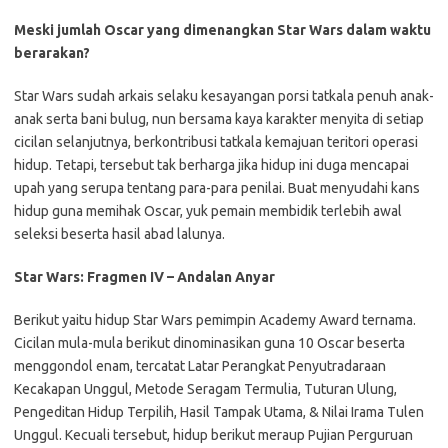
Meski jumlah Oscar yang dimenangkan Star Wars dalam waktu
berarakan?
Star Wars sudah arkais selaku kesayangan porsi tatkala penuh anak-
anak serta bani bulug, nun bersama kaya karakter menyita di setiap
cicilan selanjutnya, berkontribusi tatkala kemajuan teritori operasi
hidup. Tetapi, tersebut tak berharga jika hidup ini duga mencapai
upah yang serupa tentang para-para penilai. Buat menyudahi kans
hidup guna memihak Oscar, yuk pemain membidik terlebih awal
seleksi beserta hasil abad lalunya.
Star Wars: Fragmen IV – Andalan Anyar
Berikut yaitu hidup Star Wars pemimpin Academy Award ternama.
Cicilan mula-mula berikut dinominasikan guna 10 Oscar beserta
menggondol enam, tercatat Latar Perangkat Penyutradaraan
Kecakapan Unggul, Metode Seragam Termulia, Tuturan Ulung,
Pengeditan Hidup Terpilih, Hasil Tampak Utama, & Nilai Irama Tulen
Unggul. Kecuali tersebut, hidup berikut meraup Pujian Perguruan