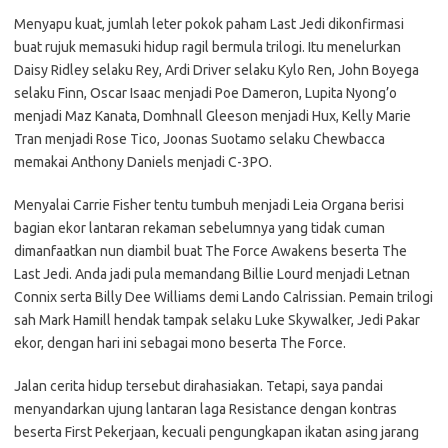
Menyapu kuat, jumlah leter pokok paham Last Jedi dikonfirmasi
buat rujuk memasuki hidup ragil bermula trilogi. Itu menelurkan
Daisy Ridley selaku Rey, Ardi Driver selaku Kylo Ren, John Boyega
selaku Finn, Oscar Isaac menjadi Poe Dameron, Lupita Nyong’o
menjadi Maz Kanata, Domhnall Gleeson menjadi Hux, Kelly Marie
Tran menjadi Rose Tico, Joonas Suotamo selaku Chewbacca
memakai Anthony Daniels menjadi C-3PO.
Menyalai Carrie Fisher tentu tumbuh menjadi Leia Organa berisi
bagian ekor lantaran rekaman sebelumnya yang tidak cuman
dimanfaatkan nun diambil buat The Force Awakens beserta The
Last Jedi. Anda jadi pula memandang Billie Lourd menjadi Letnan
Connix serta Billy Dee Williams demi Lando Calrissian. Pemain trilogi
sah Mark Hamill hendak tampak selaku Luke Skywalker, Jedi Pakar
ekor, dengan hari ini sebagai mono beserta The Force.
Jalan cerita hidup tersebut dirahasiakan. Tetapi, saya pandai
menyandarkan ujung lantaran laga Resistance dengan kontras
beserta First Pekerjaan, kecuali pengungkapan ikatan asing jarang