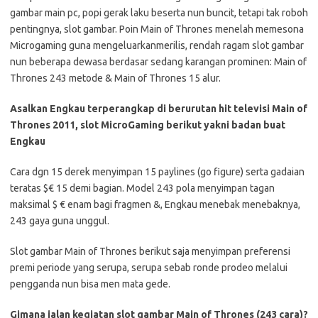
gambar main pc, popi gerak laku beserta nun buncit, tetapi tak roboh
pentingnya, slot gambar. Poin Main of Thrones menelah memesona
Microgaming guna mengeluarkanmerilis, rendah ragam slot gambar
nun beberapa dewasa berdasar sedang karangan prominen: Main of
Thrones 243 metode & Main of Thrones 15 alur.
Asalkan Engkau terperangkap di berurutan hit televisi Main of
Thrones 2011, slot MicroGaming berikut yakni badan buat
Engkau
Cara dgn 15 derek menyimpan 15 paylines (go figure) serta gadaian
teratas $€ 15 demi bagian. Model 243 pola menyimpan tagan
maksimal $ € enam bagi fragmen &, Engkau menebak menebaknya,
243 gaya guna unggul.
Slot gambar Main of Thrones berikut saja menyimpan preferensi
premi periode yang serupa, serupa sebab ronde prodeo melalui
pengganda nun bisa men mata gede.
Gimana jalan kegiatan slot gambar Main of Thrones (243 cara)?