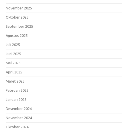
November 2025
Oktober 2025
September 2025
Agustus 2025
Juli 2025
Juni 2025
Mei 2025
April 2025
Maret 2025
Februari 2025
Januari 2025
Desember 2024
November 2024
Oktober 2024