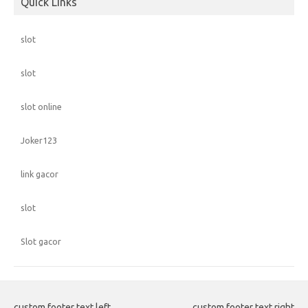
Quick Links
slot
slot
slot online
Joker123
link gacor
slot
Slot gacor
custom footer text left
custom footer text right