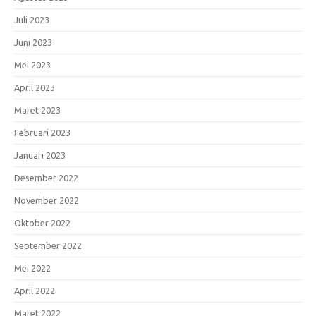
Juli 2023
Juni 2023
Mei 2023
April 2023
Maret 2023
Februari 2023
Januari 2023
Desember 2022
November 2022
Oktober 2022
September 2022
Mei 2022
April 2022
Maret 2022