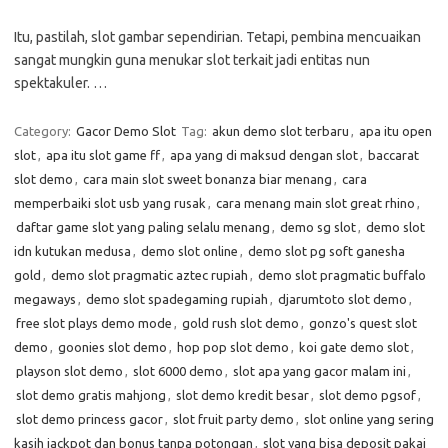
Itu, pastilah, slot gambar sependirian. Tetapi, pembina mencuaikan
sangat mungkin guna menukar slot terkait jadi entitas nun
spektakuler. …
Category:
Gacor Demo Slot
Tag:
akun demo slot terbaru
,
apa itu open
slot
,
apa itu slot game ff
,
apa yang di maksud dengan slot
,
baccarat
slot demo
,
cara main slot sweet bonanza biar menang
,
cara
memperbaiki slot usb yang rusak
,
cara menang main slot great rhino
,
daftar game slot yang paling selalu menang
,
demo sg slot
,
demo slot
idn kutukan medusa
,
demo slot online
,
demo slot pg soft ganesha
gold
,
demo slot pragmatic aztec rupiah
,
demo slot pragmatic buffalo
megaways
,
demo slot spadegaming rupiah
,
djarumtoto slot demo
,
free slot plays demo mode
,
gold rush slot demo
,
gonzo's quest slot
demo
,
goonies slot demo
,
hop pop slot demo
,
koi gate demo slot
,
playson slot demo
,
slot 6000 demo
,
slot apa yang gacor malam ini
,
slot demo gratis mahjong
,
slot demo kredit besar
,
slot demo pgsof
,
slot demo princess gacor
,
slot fruit party demo
,
slot online yang sering
kasih jackpot dan bonus tanpa potongan
,
slot yang bisa deposit pakai