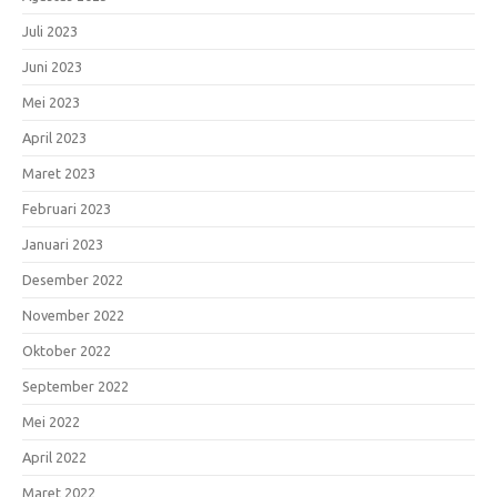
Juli 2023
Juni 2023
Mei 2023
April 2023
Maret 2023
Februari 2023
Januari 2023
Desember 2022
November 2022
Oktober 2022
September 2022
Mei 2022
April 2022
Maret 2022