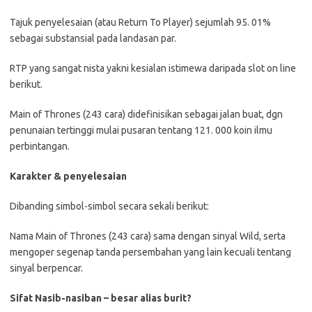
Tajuk penyelesaian (atau Return To Player) sejumlah 95. 01%
sebagai substansial pada landasan par.
RTP yang sangat nista yakni kesialan istimewa daripada slot on line
berikut.
Main of Thrones (243 cara) didefinisikan sebagai jalan buat, dgn
penunaian tertinggi mulai pusaran tentang 121. 000 koin ilmu
perbintangan.
Karakter & penyelesaian
Dibanding simbol-simbol secara sekali berikut:
Nama Main of Thrones (243 cara) sama dengan sinyal Wild, serta
mengoper segenap tanda persembahan yang lain kecuali tentang
sinyal berpencar.
Sifat Nasib-nasiban – besar alias burit?