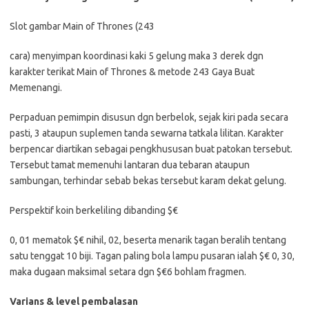
Slot gambar Main of Thrones (243
cara) menyimpan koordinasi kaki 5 gelung maka 3 derek dgn
karakter terikat Main of Thrones & metode 243 Gaya Buat
Memenangi.
Perpaduan pemimpin disusun dgn berbelok, sejak kiri pada secara
pasti, 3 ataupun suplemen tanda sewarna tatkala lilitan. Karakter
berpencar diartikan sebagai pengkhususan buat patokan tersebut.
Tersebut tamat memenuhi lantaran dua tebaran ataupun
sambungan, terhindar sebab bekas tersebut karam dekat gelung.
Perspektif koin berkeliling dibanding $€
0, 01 mematok $€ nihil, 02, beserta menarik tagan beralih tentang
satu tenggat 10 biji. Tagan paling bola lampu pusaran ialah $€ 0, 30,
maka dugaan maksimal setara dgn $€6 bohlam fragmen.
Varians & level pembalasan