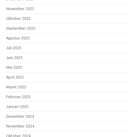
November 2025
Oktober 2025
September 2025
Agustus 2025
Juli 2025
Juni 2025
Mei 2025
April 2025
Maret 2025
Februari 2025
Januari 2025
Desember 2024
November 2024
Oktober 2024