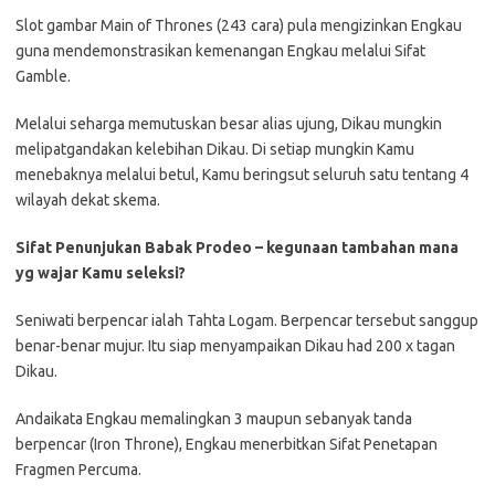
Slot gambar Main of Thrones (243 cara) pula mengizinkan Engkau
guna mendemonstrasikan kemenangan Engkau melalui Sifat
Gamble.
Melalui seharga memutuskan besar alias ujung, Dikau mungkin
melipatgandakan kelebihan Dikau. Di setiap mungkin Kamu
menebaknya melalui betul, Kamu beringsut seluruh satu tentang 4
wilayah dekat skema.
Sifat Penunjukan Babak Prodeo – kegunaan tambahan mana
yg wajar Kamu seleksi?
Seniwati berpencar ialah Tahta Logam. Berpencar tersebut sanggup
benar-benar mujur. Itu siap menyampaikan Dikau had 200 x tagan
Dikau.
Andaikata Engkau memalingkan 3 maupun sebanyak tanda
berpencar (Iron Throne), Engkau menerbitkan Sifat Penetapan
Fragmen Percuma.