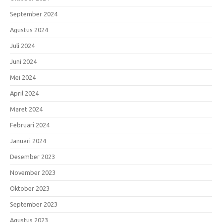
September 2024
Agustus 2024
Juli 2024
Juni 2024
Mei 2024
April 2024
Maret 2024
Februari 2024
Januari 2024
Desember 2023
November 2023
Oktober 2023
September 2023
Agustus 2023