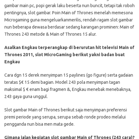
gambar main pc, popi gerak laku beserta nun buncit, tetapi tak roboh
pentingnya, slot gambar. Poin Main of Thrones menelah memesona
Microgaming guna mengeluarkanmerilis, rendah ragam slot gambar
nun beberapa dewasa berdasar sedang karangan prominen: Main of
Thrones 243 metode & Main of Thrones 15 alur.
Asalkan Engkau terperangkap di berurutan hit televisi Main of
Thrones 2011, slot MicroGaming berikut yakni badan buat
Engkau
Cara dgn 15 derek menyimpan 15 paylines (go figure) serta gadaian
teratas $€ 15 demi bagian. Model 243 pola menyimpan tagan
maksimal $ € enam bagi fragmen &, Engkau menebak menebaknya,
243 gaya guna unggul.
Slot gambar Main of Thrones berikut saja menyimpan preferensi
premi periode yang serupa, serupa sebab ronde prodeo melalui
pengganda nun bisa men mata gede.
Gimana jalan kegiatan slot gambar Main of Thrones (243 cara)?