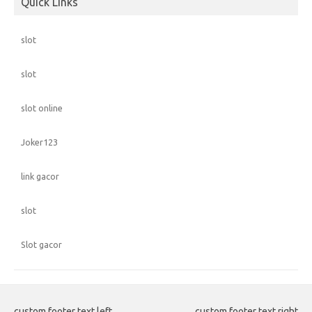
Quick Links
slot
slot
slot online
Joker123
link gacor
slot
Slot gacor
custom footer text left
custom footer text right