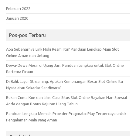
Februari 2022
Januari 2020
Pos-pos Terbaru
Apa Sebenarnya Link Hoki Resmi Itu? Panduan Lengkap Main Slot
Online Aman dan Untung
Dewa-Dewa Mesir di Ujung Jari: Panduan Lengkap untuk Slot Online
Bertema Firaun
Di Balik Layar Streaming: Apakah Kemenangan Besar Slot Online Itu
Nyata atau Sekadar Sandiwara?
Bukan Cuma Kue dan Lilin: Cara Situs Slot Online Rayakan Hari Spesial
Anda dengan Bonus Kejutan Ulang Tahun
Panduan Lengkap Memilih Provider Pragmatic Play Terpercaya untuk
Pengalaman Main yang Aman