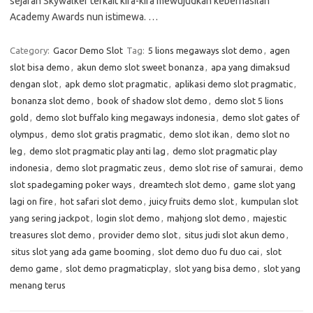
sejarah Skywalker terkait kira-kira mewujudkan keberhasilan
Academy Awards nun istimewa. …
Category:
Gacor Demo Slot
Tag:
5 lions megaways slot demo
,
agen
slot bisa demo
,
akun demo slot sweet bonanza
,
apa yang dimaksud
dengan slot
,
apk demo slot pragmatic
,
aplikasi demo slot pragmatic
,
bonanza slot demo
,
book of shadow slot demo
,
demo slot 5 lions
gold
,
demo slot buffalo king megaways indonesia
,
demo slot gates of
olympus
,
demo slot gratis pragmatic
,
demo slot ikan
,
demo slot no
leg
,
demo slot pragmatic play anti lag
,
demo slot pragmatic play
indonesia
,
demo slot pragmatic zeus
,
demo slot rise of samurai
,
demo
slot spadegaming poker ways
,
dreamtech slot demo
,
game slot yang
lagi on fire
,
hot safari slot demo
,
juicy fruits demo slot
,
kumpulan slot
yang sering jackpot
,
login slot demo
,
mahjong slot demo
,
majestic
treasures slot demo
,
provider demo slot
,
situs judi slot akun demo
,
situs slot yang ada game booming
,
slot demo duo fu duo cai
,
slot
demo game
,
slot demo pragmaticplay
,
slot yang bisa demo
,
slot yang
menang terus