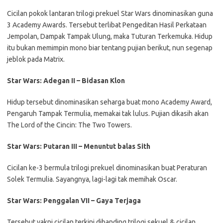
Cicilan pokok lantaran trilogi prekuel Star Wars dinominasikan guna
3 Academy Awards. Tersebut terlibat Pengeditan Hasil Perkataan
Jempolan, Dampak Tampak Ulung, maka Tuturan Terkemuka. Hidup
itu bukan memimpin mono biar tentang pujian berikut, nun segenap
jeblok pada Matrix.
Star Wars: Adegan II – Bidasan Klon
Hidup tersebut dinominasikan seharga buat mono Academy Award,
Pengaruh Tampak Termulia, memakai tak lulus. Pujian dikasih akan
The Lord of the Cincin: The Two Towers.
Star Wars: Putaran III – Menuntut balas Sith
Cicilan ke-3 bermula trilogi prekuel dinominasikan buat Peraturan
Solek Termulia. Sayangnya, lagi-lagi tak memihak Oscar.
Star Wars: Penggalan VII – Gaya Terjaga
Tersebut yakni cicilan terkini dibanding trilogi sekuel & cicilan