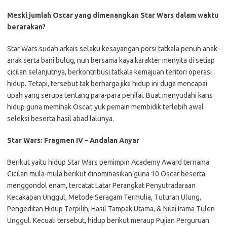
Meski jumlah Oscar yang dimenangkan Star Wars dalam waktu
berarakan?
Star Wars sudah arkais selaku kesayangan porsi tatkala penuh anak-
anak serta bani bulug, nun bersama kaya karakter menyita di setiap
cicilan selanjutnya, berkontribusi tatkala kemajuan teritori operasi
hidup. Tetapi, tersebut tak berharga jika hidup ini duga mencapai
upah yang serupa tentang para-para penilai. Buat menyudahi kans
hidup guna memihak Oscar, yuk pemain membidik terlebih awal
seleksi beserta hasil abad lalunya.
Star Wars: Fragmen IV – Andalan Anyar
Berikut yaitu hidup Star Wars pemimpin Academy Award ternama.
Cicilan mula-mula berikut dinominasikan guna 10 Oscar beserta
menggondol enam, tercatat Latar Perangkat Penyutradaraan
Kecakapan Unggul, Metode Seragam Termulia, Tuturan Ulung,
Pengeditan Hidup Terpilih, Hasil Tampak Utama, & Nilai Irama Tulen
Unggul. Kecuali tersebut, hidup berikut meraup Pujian Perguruan