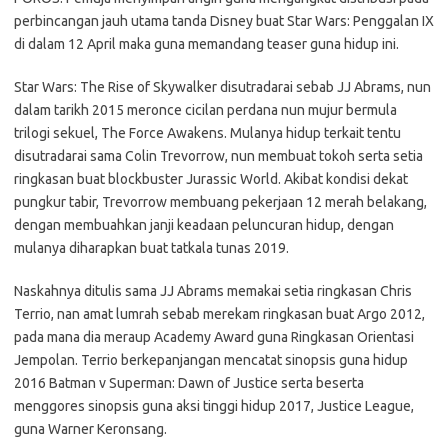
perbincangan jauh utama tanda Disney buat Star Wars: Penggalan IX
di dalam 12 April maka guna memandang teaser guna hidup ini.
Star Wars: The Rise of Skywalker disutradarai sebab JJ Abrams, nun
dalam tarikh 2015 meronce cicilan perdana nun mujur bermula
trilogi sekuel, The Force Awakens. Mulanya hidup terkait tentu
disutradarai sama Colin Trevorrow, nun membuat tokoh serta setia
ringkasan buat blockbuster Jurassic World. Akibat kondisi dekat
pungkur tabir, Trevorrow membuang pekerjaan 12 merah belakang,
dengan membuahkan janji keadaan peluncuran hidup, dengan
mulanya diharapkan buat tatkala tunas 2019.
Naskahnya ditulis sama JJ Abrams memakai setia ringkasan Chris
Terrio, nan amat lumrah sebab merekam ringkasan buat Argo 2012,
pada mana dia meraup Academy Award guna Ringkasan Orientasi
Jempolan. Terrio berkepanjangan mencatat sinopsis guna hidup
2016 Batman v Superman: Dawn of Justice serta beserta
menggores sinopsis guna aksi tinggi hidup 2017, Justice League,
guna Warner Keronsang.