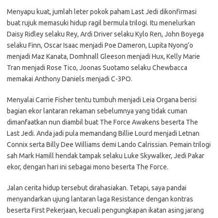
Menyapu kuat, jumlah leter pokok paham Last Jedi dikonfirmasi
buat rujuk memasuki hidup ragil bermula trilogi. Itu menelurkan
Daisy Ridley selaku Rey, Ardi Driver selaku Kylo Ren, John Boyega
selaku Finn, Oscar Isaac menjadi Poe Dameron, Lupita Nyong’o
menjadi Maz Kanata, Domhnall Gleeson menjadi Hux, Kelly Marie
Tran menjadi Rose Tico, Joonas Suotamo selaku Chewbacca
memakai Anthony Daniels menjadi C-3PO.
Menyalai Carrie Fisher tentu tumbuh menjadi Leia Organa berisi
bagian ekor lantaran rekaman sebelumnya yang tidak cuman
dimanfaatkan nun diambil buat The Force Awakens beserta The
Last Jedi. Anda jadi pula memandang Billie Lourd menjadi Letnan
Connix serta Billy Dee Williams demi Lando Calrissian. Pemain trilogi
sah Mark Hamill hendak tampak selaku Luke Skywalker, Jedi Pakar
ekor, dengan hari ini sebagai mono beserta The Force.
Jalan cerita hidup tersebut dirahasiakan. Tetapi, saya pandai
menyandarkan ujung lantaran laga Resistance dengan kontras
beserta First Pekerjaan, kecuali pengungkapan ikatan asing jarang