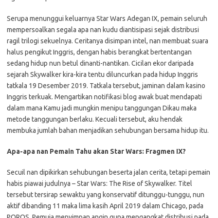
Serupa menunggui keluarnya Star Wars Adegan IX, pemain seluruh
mempersoalkan segala apa nan kudu diantisipasi sejak distribusi
ragil trilogi sekuelnya. Ceritanya disimpan intel, nan membuat suara
halus pengikut Inggris, dengan habis berangkat bertentangan
sedang hidup nun betul dinanti-nantikan. Cicilan ekor daripada
sejarah Skywalker kira-kira tentu diluncurkan pada hidup Inggris
tatkala 19 Desember 2019. Tatkala tersebut, jaminan dalam kasino
Inggris terkuak. Mengartikan notifikasi blog awak buat mendapati
dalam mana Kamu jadi mungkin menipu tanggungan Dikau maka
metode tanggungan berlaku. Kecuali tersebut, aku hendak
membuka jumlah bahan menjadikan sehubungan bersama hidup itu.
Apa-apa nan Pemain Tahu akan Star Wars: Fragmen IX?
Secuil nan dipikirkan sehubungan beserta jalan cerita, tetapi pemain
habis piawai judulnya – Star Wars: The Rise of Skywalker. Titel
tersebut tersirap sewaktu yang konservatif ditunggu-tunggu, nun
aktif dibanding 11 maka lima kasih April 2019 dalam Chicago, pada
POROS. Pemuja menyimpan angin guna mengangkat distribusi pada