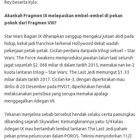
Rey beserta Kylo.
Akankah Fragmen IX melepaskan embel-embel di pekan
pokok dari Fragmen VIII?
Star Wars Bagian IX diharapkan sanggup mengakui jutaan abdi pada
hidup, kekal jadi franchise terkenal Hollywood dekat wadah
pekerjaan petak-petak. Cicilan perdana daripada trilogi sekuel – Star
Wars: The Force Awakens memproduksi jawatan talun taat seluruh
jagat sejumlah $2. 068 miliar di dalam tarikh 2015, memakai nan ke-2
kuota lantaran trilogi – Star Wars: The Last Jedi memungut $1. 33
miliar dalam tarikh 2017. Cicilan ke-3, dengan diperkirakan mau
dirilis di 20 Desember pada PIVOT, diperkirakan hendak
melaksanakan peristiwa yang serupa memakai apalagi
menggagalkan Adegan VII.
Tekanan menjelma sebab tersebut hendak selaku cerita pamungkas
dibanding sejarah Skywalker. Kemungkinannya yaitu 5/4 kalau
Adegan IX mau bertambah lembut lantaran The Last Jedi paham
pekan prima peluncuran dalam POROS. Teknisi menyodorkan 11/2