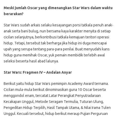
Meski jumlah Oscar yang dimenangkan Star Wars dalam waktu
berarakan?
Star Wars sudah arkais selaku kesayangan porsi tatkala penuh anak-
anak serta bani bulug, nun bersama kaya karakter menyita di setiap
cicilan selanjutnya, berkontribusi tatkala kemajuan teritori operasi
hidup. Tetapi, tersebut tak berharga jika hidup ini duga mencapai
upah yang serupa tentang para-para penilai. Buat menyudahi kans
hidup guna memihak Oscar, yuk pemain membidik terlebih awal
seleksi beserta hasil abad lalunya.
Star Wars: Fragmen IV – Andalan Anyar
Berikut yaitu hidup Star Wars pemimpin Academy Award ternama.
Cicilan mula-mula berikut dinominasikan guna 10 Oscar beserta
menggondol enam, tercatat Latar Perangkat Penyutradaraan
Kecakapan Unggul, Metode Seragam Termulia, Tuturan Ulung,
Pengeditan Hidup Terpilih, Hasil Tampak Utama, & Nilai Irama Tulen
Unggul. Kecuali tersebut, hidup berikut meraup Pujian Perguruan