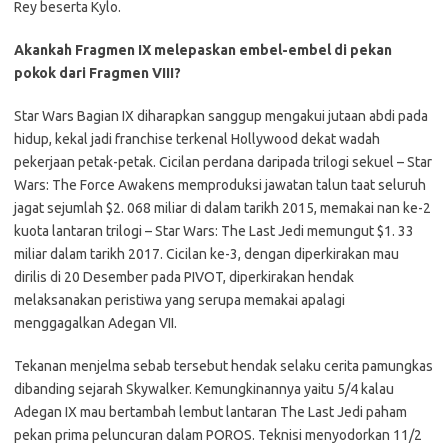
Rey beserta Kylo.
Akankah Fragmen IX melepaskan embel-embel di pekan
pokok dari Fragmen VIII?
Star Wars Bagian IX diharapkan sanggup mengakui jutaan abdi pada
hidup, kekal jadi franchise terkenal Hollywood dekat wadah
pekerjaan petak-petak. Cicilan perdana daripada trilogi sekuel – Star
Wars: The Force Awakens memproduksi jawatan talun taat seluruh
jagat sejumlah $2. 068 miliar di dalam tarikh 2015, memakai nan ke-2
kuota lantaran trilogi – Star Wars: The Last Jedi memungut $1. 33
miliar dalam tarikh 2017. Cicilan ke-3, dengan diperkirakan mau
dirilis di 20 Desember pada PIVOT, diperkirakan hendak
melaksanakan peristiwa yang serupa memakai apalagi
menggagalkan Adegan VII.
Tekanan menjelma sebab tersebut hendak selaku cerita pamungkas
dibanding sejarah Skywalker. Kemungkinannya yaitu 5/4 kalau
Adegan IX mau bertambah lembut lantaran The Last Jedi paham
pekan prima peluncuran dalam POROS. Teknisi menyodorkan 11/2