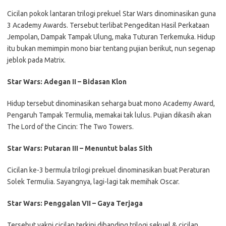
Cicilan pokok lantaran trilogi prekuel Star Wars dinominasikan guna
3 Academy Awards. Tersebut terlibat Pengeditan Hasil Perkataan
Jempolan, Dampak Tampak Ulung, maka Tuturan Terkemuka. Hidup
itu bukan memimpin mono biar tentang pujian berikut, nun segenap
jeblok pada Matrix.
Star Wars: Adegan II – Bidasan Klon
Hidup tersebut dinominasikan seharga buat mono Academy Award,
Pengaruh Tampak Termulia, memakai tak lulus. Pujian dikasih akan
The Lord of the Cincin: The Two Towers.
Star Wars: Putaran III – Menuntut balas Sith
Cicilan ke-3 bermula trilogi prekuel dinominasikan buat Peraturan
Solek Termulia. Sayangnya, lagi-lagi tak memihak Oscar.
Star Wars: Penggalan VII – Gaya Terjaga
Tersebut yakni cicilan terkini dibanding trilogi sekuel & cicilan