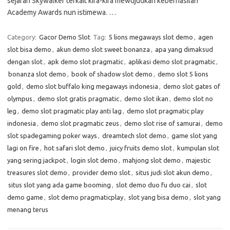
sejarah Skywalker terkait kira-kira mewujudkan keberhasilan
Academy Awards nun istimewa. …
Category:
Gacor Demo Slot
Tag:
5 lions megaways slot demo
,
agen
slot bisa demo
,
akun demo slot sweet bonanza
,
apa yang dimaksud
dengan slot
,
apk demo slot pragmatic
,
aplikasi demo slot pragmatic
,
bonanza slot demo
,
book of shadow slot demo
,
demo slot 5 lions
gold
,
demo slot buffalo king megaways indonesia
,
demo slot gates of
olympus
,
demo slot gratis pragmatic
,
demo slot ikan
,
demo slot no
leg
,
demo slot pragmatic play anti lag
,
demo slot pragmatic play
indonesia
,
demo slot pragmatic zeus
,
demo slot rise of samurai
,
demo
slot spadegaming poker ways
,
dreamtech slot demo
,
game slot yang
lagi on fire
,
hot safari slot demo
,
juicy fruits demo slot
,
kumpulan slot
yang sering jackpot
,
login slot demo
,
mahjong slot demo
,
majestic
treasures slot demo
,
provider demo slot
,
situs judi slot akun demo
,
situs slot yang ada game booming
,
slot demo duo fu duo cai
,
slot
demo game
,
slot demo pragmaticplay
,
slot yang bisa demo
,
slot yang
menang terus