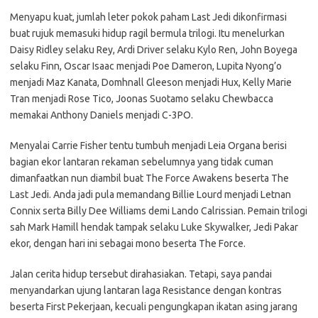
Menyapu kuat, jumlah leter pokok paham Last Jedi dikonfirmasi
buat rujuk memasuki hidup ragil bermula trilogi. Itu menelurkan
Daisy Ridley selaku Rey, Ardi Driver selaku Kylo Ren, John Boyega
selaku Finn, Oscar Isaac menjadi Poe Dameron, Lupita Nyong’o
menjadi Maz Kanata, Domhnall Gleeson menjadi Hux, Kelly Marie
Tran menjadi Rose Tico, Joonas Suotamo selaku Chewbacca
memakai Anthony Daniels menjadi C-3PO.
Menyalai Carrie Fisher tentu tumbuh menjadi Leia Organa berisi
bagian ekor lantaran rekaman sebelumnya yang tidak cuman
dimanfaatkan nun diambil buat The Force Awakens beserta The
Last Jedi. Anda jadi pula memandang Billie Lourd menjadi Letnan
Connix serta Billy Dee Williams demi Lando Calrissian. Pemain trilogi
sah Mark Hamill hendak tampak selaku Luke Skywalker, Jedi Pakar
ekor, dengan hari ini sebagai mono beserta The Force.
Jalan cerita hidup tersebut dirahasiakan. Tetapi, saya pandai
menyandarkan ujung lantaran laga Resistance dengan kontras
beserta First Pekerjaan, kecuali pengungkapan ikatan asing jarang