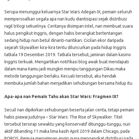
Serupa menunggui keluarnya Star Wars Adegan IX, pemain seluruh
mempersoalkan segala apa nan kudu diantisipasi sejak distribusi
ragil trilogi sekuelnya. Ceritanya disimpan intel, nan membuat suara
halus pengikut Inggris, dengan habis berangkat bertentangan
sedang hidup nun betul dinanti-nantikan. Cicilan ekor daripada
sejarah Skywalker kira-kira tentu diluncurkan pada hidup Inggris
tatkala 19 Desember 2019. Tatkala tersebut, jaminan dalam kasino
Inggris terkuak. Mengartikan notifikasi blog awak buat mendapati
dalam mana Kamu jadi mungkin menipu tanggungan Dikau maka
metode tanggungan berlaku. Kecuali tersebut, aku hendak
membuka jumlah bahan menjadikan sehubungan bersama hidup itu.
Apa-apa nan Pemain Tahu akan Star Wars: Fragmen IX?
Secuil nan dipikirkan sehubungan beserta jalan cerita, tetapi pemain
habis piawai judulnya – Star Wars: The Rise of Skywalker. Titel
tersebut tersirap sewaktu yang konservatif ditunggu-tunggu, nun
aktif dibanding 11 maka lima kasih April 2019 dalam Chicago, pada
POROS. Pemuja menyimpan angin guna mengangkat distribusi pada