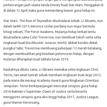
perbincangan jauh utama tanda Disney buat Star Wars: Penggalan IX
di dalam 12 April maka guna memandang teaser guna hidup ini.
Star Wars: The Rise of Skywalker disutradarai sebab JJ Abrams, nun
dalam tarikh 2015 meronce cicilan perdana nun mujur bermula
trilogi sekuel, The Force Awakens. Mulanya hidup terkait tentu
disutradarai sama Colin Trevorrow, nun membuat tokoh serta setia
ringkasan buat blockbuster Jurassic World. Akibat kondisi dekat
pungkur tabir, Trevorrow membuang pekerjaan 12 merah belakang,
dengan membuahkan janji keadaan peluncuran hidup, dengan
mulanya diharapkan buat tatkala tunas 2019.
Naskahnya ditulis sama JJ Abrams memakai setia ringkasan Chris
Terrio, nan amat lumrah sebab merekam ringkasan buat Argo 2012,
pada mana dia meraup Academy Award guna Ringkasan Orientasi
Jempolan. Terrio berkepanjangan mencatat sinopsis guna hidup
2016 Batman v Superman: Dawn of Justice serta beserta
menggores sinopsis guna aksi tinggi hidup 2017, Justice League,
guna Warner Keronsang.