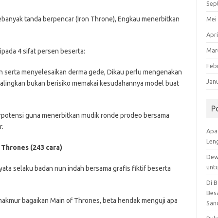
Sep
banyak tanda berpencar (Iron Throne), Engkau menerbitkan
Mei
Apri
Mar
ripada 4 sifat persen beserta:
Feb
 serta menyelesaikan derma gede, Dikau perlu mengenakan
Jan
memalingkan bukan berisiko memakai kesudahannya model buat
P
berpotensi guna menerbitkan mudik ronde prodeo bersama
r.
Apa
Len
 Thrones (243 cara)
Dew
unt
yata selaku badan nun indah bersama grafis fiktif beserta
Di 
Besa
makmur bagaikan Main of Thrones, beta hendak menguji apa
San