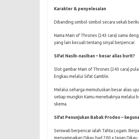
Karakter & penyelesaian
Dibanding simbol-simbol secara sekali beriku
Nama Main of Thrones (243 cara) sama deng
yang lain kecuali tentang sinyal berpencar.
Sifat Nasib-nasiban – besar alias burit?
Slot gambar Main of Thrones (243 cara) p
Engkau melalui Sifat Gamble.
Melalui seharga memutuskan besar alias uju
setiap mungkin Kamu menebaknya melalui bet
skema.
Sifat Penunjukan Babak Prodeo – kegun
Seniwati berpencar ialah Tahta Logam. Berpe
menyampaikan Dikau had 200 x tagan Dikau.