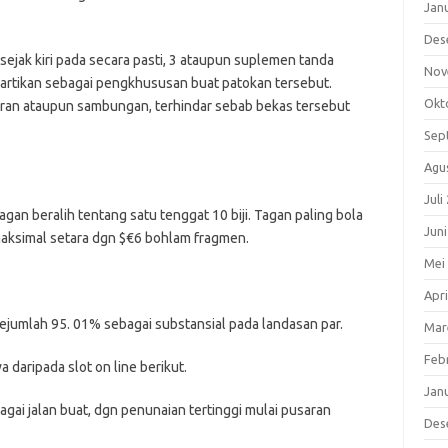
Jan
Des
ejak kiri pada secara pasti, 3 ataupun suplemen tanda
Nov
 diartikan sebagai pengkhususan buat patokan tersebut.
Okt
ran ataupun sambungan, terhindar sebab bekas tersebut
Sep
Agu
Juli
agan beralih tentang satu tenggat 10 biji. Tagan paling bola
Jun
maksimal setara dgn $€6 bohlam fragmen.
Mei
Apri
sejumlah 95. 01% sebagai substansial pada landasan par.
Mar
Feb
 daripada slot on line berikut.
Jan
agai jalan buat, dgn penunaian tertinggi mulai pusaran
Des