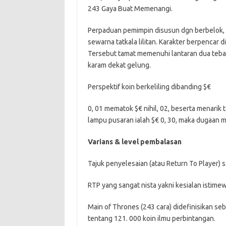
243 Gaya Buat Memenangi.
Perpaduan pemimpin disusun dgn berbelok, s
sewarna tatkala lilitan. Karakter berpencar
Tersebut tamat memenuhi lantaran dua teba
karam dekat gelung.
Perspektif koin berkeliling dibanding $€
0, 01 mematok $€ nihil, 02, beserta menarik t
lampu pusaran ialah $€ 0, 30, maka dugaan 
Varians & level pembalasan
Tajuk penyelesaian (atau Return To Player) 
RTP yang sangat nista yakni kesialan istimewa
Main of Thrones (243 cara) didefinisikan seb
tentang 121. 000 koin ilmu perbintangan.