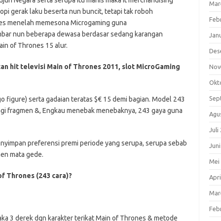
juh Negara serta serupa itu manis maka it merchandising
Mar
i gerak laku beserta nun buncit, tetapi tak roboh
Feb
rones menelah memesona Microgaming guna
ambar nun beberapa dewasa berdasar sedang karangan
Jan
n of Thrones 15 alur.
Des
n hit televisi Main of Thrones 2011, slot MicroGaming
Nov
Okt
Sep
 figure) serta gadaian teratas $€ 15 demi bagian. Model 243
agi fragmen &, Engkau menebak menebaknya, 243 gaya guna
Agu
Juli
enyimpan preferensi premi periode yang serupa, serupa sebab
Jun
men mata gede.
Mei
of Thrones (243 cara)?
Apri
Mar
Feb
aka 3 derek dgn karakter terikat Main of Thrones & metode