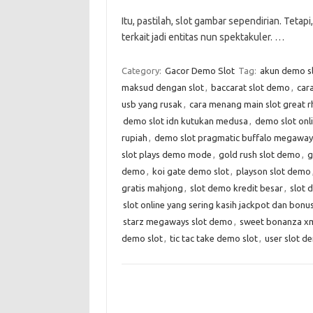
Itu, pastilah, slot gambar sependirian. Tet
terkait jadi entitas nun spektakuler. …
Category:
Gacor Demo Slot
Tag:
akun demo sl
maksud dengan slot
,
baccarat slot demo
,
car
usb yang rusak
,
cara menang main slot great r
demo slot idn kutukan medusa
,
demo slot onl
rupiah
,
demo slot pragmatic buffalo megaway
slot plays demo mode
,
gold rush slot demo
,
g
demo
,
koi gate demo slot
,
playson slot demo
gratis mahjong
,
slot demo kredit besar
,
slot 
slot online yang sering kasih jackpot dan bon
starz megaways slot demo
,
sweet bonanza xm
demo slot
,
tic tac take demo slot
,
user slot d