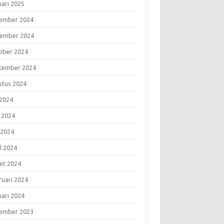
uari 2025
ember 2024
ember 2024
ober 2024
tember 2024
stus 2024
 2024
i 2024
 2024
l 2024
et 2024
ruari 2024
uari 2024
ember 2023