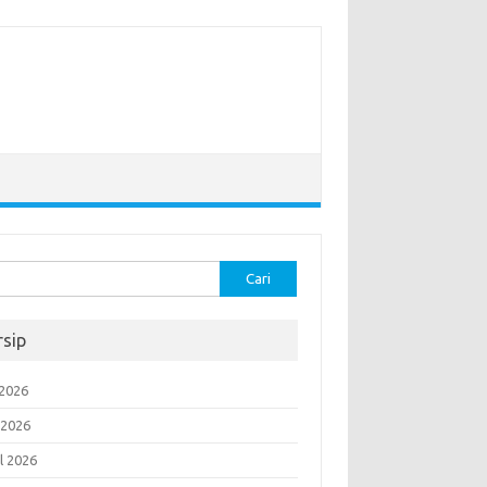
k:
rsip
 2026
 2026
l 2026