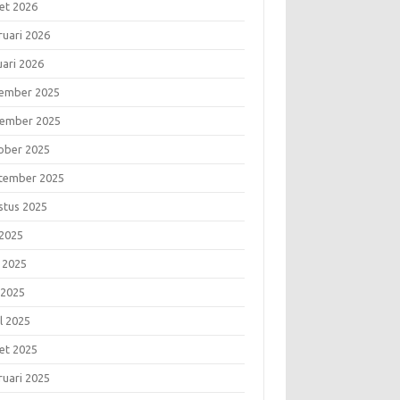
et 2026
ruari 2026
uari 2026
ember 2025
ember 2025
ober 2025
tember 2025
stus 2025
 2025
i 2025
 2025
l 2025
et 2025
ruari 2025