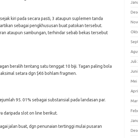
Jan
Des
ejak kiri pada secara pasti, 3 ataupun suplemen tanda
Nov
 diartikan sebagai pengkhususan buat patokan tersebut.
Okt
ran ataupun sambungan, terhindar sebab bekas tersebut
Sep
Agu
Juli
agan beralih tentang satu tenggat 10 biji. Tagan paling bola
Jun
maksimal setara dgn $€6 bohlam fragmen.
Mei
Apri
sejumlah 95. 01% sebagai substansial pada landasan par.
Mar
Feb
 daripada slot on line berikut.
Jan
agai jalan buat, dgn penunaian tertinggi mulai pusaran
Des