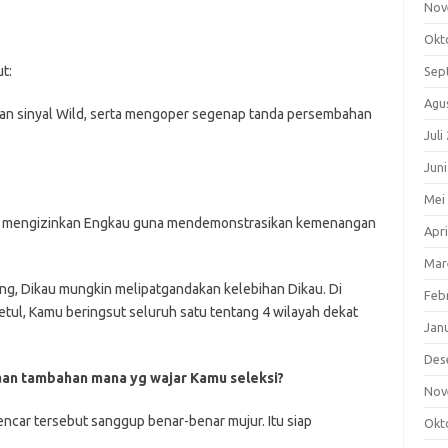
Nov
Okt
t:
Sep
Agu
an sinyal Wild, serta mengoper segenap tanda persembahan
Juli
Jun
Mei
ula mengizinkan Engkau guna mendemonstrasikan kemenangan
Apri
Mar
ng, Dikau mungkin melipatgandakan kelebihan Dikau. Di
Feb
ul, Kamu beringsut seluruh satu tentang 4 wilayah dekat
Jan
Des
aan tambahan mana yg wajar Kamu seleksi?
Nov
ncar tersebut sanggup benar-benar mujur. Itu siap
Okt