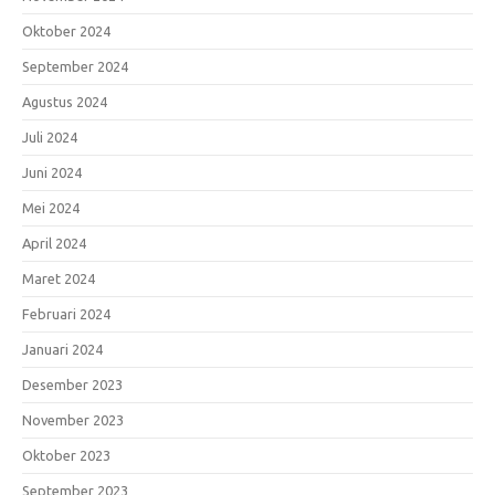
Oktober 2024
September 2024
Agustus 2024
Juli 2024
Juni 2024
Mei 2024
April 2024
Maret 2024
Februari 2024
Januari 2024
Desember 2023
November 2023
Oktober 2023
September 2023