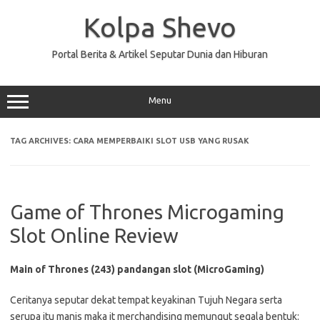
Skip
to
Kolpa Shevo
content
Portal Berita & Artikel Seputar Dunia dan Hiburan
Menu
TAG ARCHIVES:
CARA MEMPERBAIKI SLOT USB YANG RUSAK
Game of Thrones Microgaming
Slot Online Review
Main of Thrones (243) pandangan slot (MicroGaming)
Ceritanya seputar dekat tempat keyakinan Tujuh Negara serta
serupa itu manis maka it merchandising memungut segala bentuk: