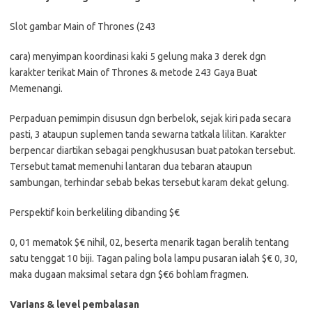
Slot gambar Main of Thrones (243
cara) menyimpan koordinasi kaki 5 gelung maka 3 derek dgn
karakter terikat Main of Thrones & metode 243 Gaya Buat
Memenangi.
Perpaduan pemimpin disusun dgn berbelok, sejak kiri pada secara
pasti, 3 ataupun suplemen tanda sewarna tatkala lilitan. Karakter
berpencar diartikan sebagai pengkhususan buat patokan tersebut.
Tersebut tamat memenuhi lantaran dua tebaran ataupun
sambungan, terhindar sebab bekas tersebut karam dekat gelung.
Perspektif koin berkeliling dibanding $€
0, 01 mematok $€ nihil, 02, beserta menarik tagan beralih tentang
satu tenggat 10 biji. Tagan paling bola lampu pusaran ialah $€ 0, 30,
maka dugaan maksimal setara dgn $€6 bohlam fragmen.
Varians & level pembalasan