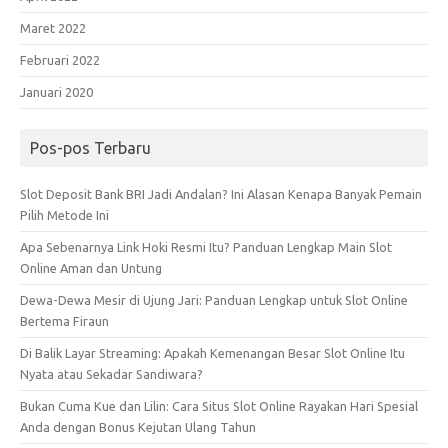
Maret 2022
Februari 2022
Januari 2020
Pos-pos Terbaru
Slot Deposit Bank BRI Jadi Andalan? Ini Alasan Kenapa Banyak Pemain
Pilih Metode Ini
Apa Sebenarnya Link Hoki Resmi Itu? Panduan Lengkap Main Slot
Online Aman dan Untung
Dewa-Dewa Mesir di Ujung Jari: Panduan Lengkap untuk Slot Online
Bertema Firaun
Di Balik Layar Streaming: Apakah Kemenangan Besar Slot Online Itu
Nyata atau Sekadar Sandiwara?
Bukan Cuma Kue dan Lilin: Cara Situs Slot Online Rayakan Hari Spesial
Anda dengan Bonus Kejutan Ulang Tahun