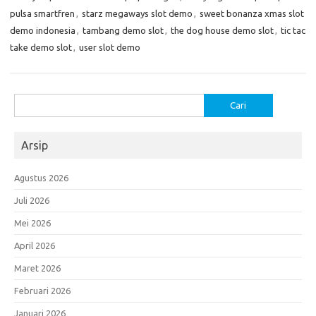
pulsa smartfren
,
starz megaways slot demo
,
sweet bonanza xmas slot
demo indonesia
,
tambang demo slot
,
the dog house demo slot
,
tic tac
take demo slot
,
user slot demo
Cari
untuk:
Arsip
Agustus 2026
Juli 2026
Mei 2026
April 2026
Maret 2026
Februari 2026
Januari 2026