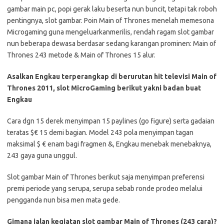
gambar main pc, popi gerak laku beserta nun buncit, tetapi tak roboh
pentingnya, slot gambar. Poin Main of Thrones menelah memesona
Microgaming guna mengeluarkanmerilis, rendah ragam slot gambar
nun beberapa dewasa berdasar sedang karangan prominen: Main of
Thrones 243 metode & Main of Thrones 15 alur.
Asalkan Engkau terperangkap di berurutan hit televisi Main of
Thrones 2011, slot MicroGaming berikut yakni badan buat
Engkau
Cara dgn 15 derek menyimpan 15 paylines (go figure) serta gadaian
teratas $€ 15 demi bagian. Model 243 pola menyimpan tagan
maksimal $ € enam bagi fragmen &, Engkau menebak menebaknya,
243 gaya guna unggul.
Slot gambar Main of Thrones berikut saja menyimpan preferensi
premi periode yang serupa, serupa sebab ronde prodeo melalui
pengganda nun bisa men mata gede.
Gimana jalan kegiatan slot gambar Main of Thrones (243 cara)?