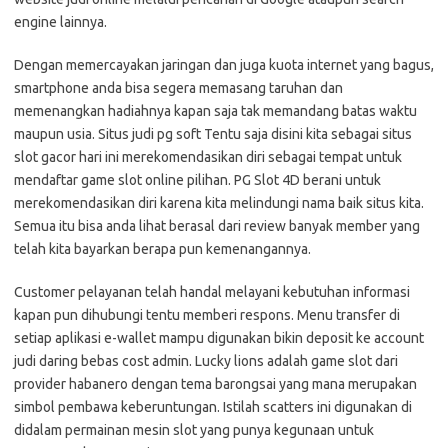
engine lainnya.
Dengan memercayakan jaringan dan juga kuota internet yang bagus,
smartphone anda bisa segera memasang taruhan dan
memenangkan hadiahnya kapan saja tak memandang batas waktu
maupun usia. Situs judi pg soft Tentu saja disini kita sebagai situs
slot gacor hari ini merekomendasikan diri sebagai tempat untuk
mendaftar game slot online pilihan. PG Slot 4D berani untuk
merekomendasikan diri karena kita melindungi nama baik situs kita.
Semua itu bisa anda lihat berasal dari review banyak member yang
telah kita bayarkan berapa pun kemenangannya.
Customer pelayanan telah handal melayani kebutuhan informasi
kapan pun dihubungi tentu memberi respons. Menu transfer di
setiap aplikasi e-wallet mampu digunakan bikin deposit ke account
judi daring bebas cost admin. Lucky lions adalah game slot dari
provider habanero dengan tema barongsai yang mana merupakan
simbol pembawa keberuntungan. Istilah scatters ini digunakan di
didalam permainan mesin slot yang punya kegunaan untuk