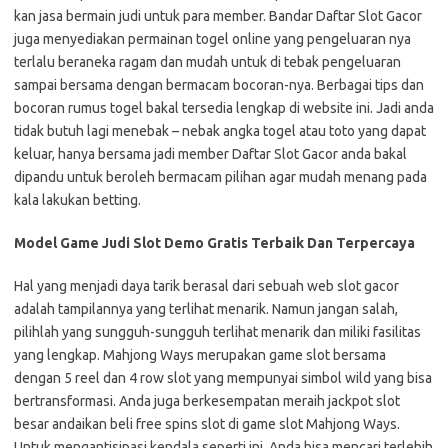
kan jasa bermain judi untuk para member. Bandar Daftar Slot Gacor
juga menyediakan permainan togel online yang pengeluaran nya
terlalu beraneka ragam dan mudah untuk di tebak pengeluaran
sampai bersama dengan bermacam bocoran-nya. Berbagai tips dan
bocoran rumus togel bakal tersedia lengkap di website ini. Jadi anda
tidak butuh lagi menebak – nebak angka togel atau toto yang dapat
keluar, hanya bersama jadi member Daftar Slot Gacor anda bakal
dipandu untuk beroleh bermacam pilihan agar mudah menang pada
kala lakukan betting.
Model Game Judi Slot Demo Gratis Terbaik Dan Terpercaya
Hal yang menjadi daya tarik berasal dari sebuah web slot gacor
adalah tampilannya yang terlihat menarik. Namun jangan salah,
pilihlah yang sungguh-sungguh terlihat menarik dan miliki fasilitas
yang lengkap. Mahjong Ways merupakan game slot bersama
dengan 5 reel dan 4 row slot yang mempunyai simbol wild yang bisa
bertransformasi. Anda juga berkesempatan meraih jackpot slot
besar andaikan beli free spins slot di game slot Mahjong Ways.
Untuk mengantisipasi kendala seperti ini, Anda bisa mencari terlebih