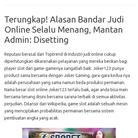
Terungkap! Alasan Bandar Judi
Online Selalu Menang, Mantan
Admin: Disetting
Reputasi berasal dari Toptrend di Industri judi online cukup
diperhitungkan dikarenakan pelayanan yang mereka berikan bagi
player slot dari game-gamenya sangatlah baik. Joker123 punya
product sama bersama dengan Joker Gaming, gara-gara kedua nya
adalah perusahaan yang sama namun beda produksi permainan.
Nama besar slot online Joker123 terlalu baik, agar anda bisa main
bersama tenang disini bersama sarana terbaik di semua aktivitas
perjudian. Dilansir dari Wikipedia, game slot adalah sebuah mesin
yang menciptakan probabilitas permainan bersama sistem
pembuatan angka yang acak.