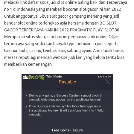
melacak link daftar situs judi slot online paling baik dan Terpercaya
no 1 di Indonesia yang memberi bocoran slot gacor ini hari 2022
untuk anggotanya. Situs slot gacor gampang menang yang jadi
bandar slot online terlengkap asia bersama dengan BO SLOT
GACOR TERPERCAYA HARI INI 2022 PRAGMATIC PLAY. SLOT88
Merupakan situs slot gacor hari ini permainan judi online 24jam
terpercaya yang sedia kan banyak type permainan judi seperti,
taruhan bola, casino, tembak ikan, sabung ayam. Anda tidak harus
merasa repot lagi mencari website judi lain yang belum tentu bisa
memberikan kemenangan.