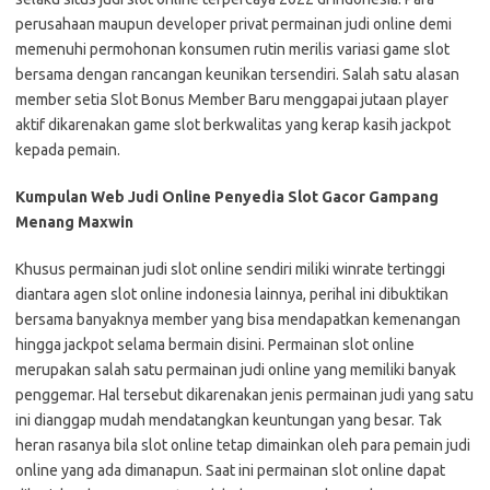
perusahaan maupun developer privat permainan judi online demi
memenuhi permohonan konsumen rutin merilis variasi game slot
bersama dengan rancangan keunikan tersendiri. Salah satu alasan
member setia Slot Bonus Member Baru menggapai jutaan player
aktif dikarenakan game slot berkwalitas yang kerap kasih jackpot
kepada pemain.
Kumpulan Web Judi Online Penyedia Slot Gacor Gampang
Menang Maxwin
Khusus permainan judi slot online sendiri miliki winrate tertinggi
diantara agen slot online indonesia lainnya, perihal ini dibuktikan
bersama banyaknya member yang bisa mendapatkan kemenangan
hingga jackpot selama bermain disini. Permainan slot online
merupakan salah satu permainan judi online yang memiliki banyak
penggemar. Hal tersebut dikarenakan jenis permainan judi yang satu
ini dianggap mudah mendatangkan keuntungan yang besar. Tak
heran rasanya bila slot online tetap dimainkan oleh para pemain judi
online yang ada dimanapun. Saat ini permainan slot online dapat