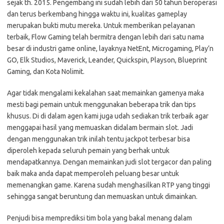
sejak th. 2015. Pengembang ini sudah lebih dari 50 tahun beroperasi
dan terus berkembang hingga waktu ini, kualitas gameplay
merupakan bukti mutu mereka. Untuk memberikan pelayanan
terbaik, Flow Gaming telah bermitra dengan lebih dari satu nama
besar di industri game online, layaknya NetEnt, Microgaming, Play’n
GO, Elk Studios, Maverick, Leander, Quickspin, Playson, Blueprint
Gaming, dan Kota Nolimit.
Agar tidak mengalami kekalahan saat memainkan gamenya maka
mesti bagi pemain untuk menggunakan beberapa trik dan tips
khusus. Di di dalam agen kami juga udah sediakan trik terbaik agar
menggapai hasil yang memuaskan didalam bermain slot. Jadi
dengan menggunakan trik inilah tentu jackpot terbesar bisa
diperoleh kepada seluruh pemain yang berhak untuk
mendapatkannya. Dengan memainkan judi slot tergacor dan paling
baik maka anda dapat memperoleh peluang besar untuk
memenangkan game. Karena sudah menghasilkan RTP yang tinggi
sehingga sangat beruntung dan memuaskan untuk dimainkan.
Penjudi bisa memprediksi tim bola yang bakal menang dalam