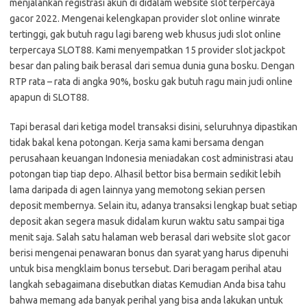
menjalankan registrasi akun di didalam website slot terpercaya
gacor 2022. Mengenai kelengkapan provider slot online winrate
tertinggi, gak butuh ragu lagi bareng web khusus judi slot online
terpercaya SLOT88. Kami menyempatkan 15 provider slot jackpot
besar dan paling baik berasal dari semua dunia guna bosku. Dengan
RTP rata – rata di angka 90%, bosku gak butuh ragu main judi online
apapun di SLOT88.
Tapi berasal dari ketiga model transaksi disini, seluruhnya dipastikan
tidak bakal kena potongan. Kerja sama kami bersama dengan
perusahaan keuangan Indonesia meniadakan cost administrasi atau
potongan tiap tiap depo. Alhasil bettor bisa bermain sedikit lebih
lama daripada di agen lainnya yang memotong sekian persen
deposit membernya. Selain itu, adanya transaksi lengkap buat setiap
deposit akan segera masuk didalam kurun waktu satu sampai tiga
menit saja. Salah satu halaman web berasal dari website slot gacor
berisi mengenai penawaran bonus dan syarat yang harus dipenuhi
untuk bisa mengklaim bonus tersebut. Dari beragam perihal atau
langkah sebagaimana disebutkan diatas Kemudian Anda bisa tahu
bahwa memang ada banyak perihal yang bisa anda lakukan untuk