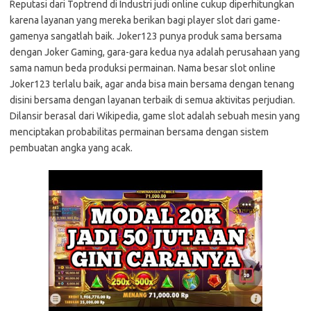
Reputasi dari Toptrend di Industri judi online cukup diperhitungkan
karena layanan yang mereka berikan bagi player slot dari game-
gamenya sangatlah baik. Joker123 punya produk sama bersama
dengan Joker Gaming, gara-gara kedua nya adalah perusahaan yang
sama namun beda produksi permainan. Nama besar slot online
Joker123 terlalu baik, agar anda bisa main bersama dengan tenang
disini bersama dengan layanan terbaik di semua aktivitas perjudian.
Dilansir berasal dari Wikipedia, game slot adalah sebuah mesin yang
menciptakan probabilitas permainan bersama dengan sistem
pembuatan angka yang acak.