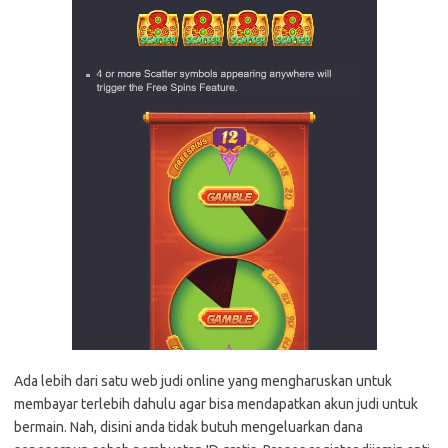
Ada lebih dari satu web judi online yang mengharuskan untuk
membayar terlebih dahulu agar bisa mendapatkan akun judi untuk
bermain. Nah, disini anda tidak butuh mengeluarkan dana