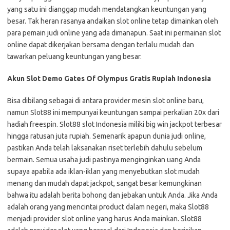
yang satu ini dianggap mudah mendatangkan keuntungan yang
besar. Tak heran rasanya andaikan slot online tetap dimainkan oleh
para pemain judi online yang ada dimanapun. Saat ini permainan slot
online dapat dikerjakan bersama dengan terlalu mudah dan
tawarkan peluang keuntungan yang besar.
Akun Slot Demo Gates Of Olympus Gratis Rupiah Indonesia
Bisa dibilang sebagai di antara provider mesin slot online baru,
namun Slot88 ini mempunyai keuntungan sampai perkalian 20x dari
hadiah freespin. Slot88 slot Indonesia miliki big win jackpot terbesar
hingga ratusan juta rupiah. Semenarik apapun dunia judi online,
pastikan Anda telah laksanakan riset terlebih dahulu sebelum
bermain. Semua usaha judi pastinya menginginkan uang Anda
supaya apabila ada iklan-iklan yang menyebutkan slot mudah
menang dan mudah dapat jackpot, sangat besar kemungkinan
bahwa itu adalah berita bohong dan jebakan untuk Anda. Jika Anda
adalah orang yang mencintai product dalam negeri, maka Slot88
menjadi provider slot online yang harus Anda mainkan. Slot88