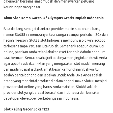
dikerjakan bersama amat mudah dan menawarkan peluang
keuntungan yang besar.
Akun Slot Demo Gates Of Olympus Gratis Rupiah Indonesia
Bisa dibilang sebagai di antara provider mesin slot online baru,
namun Slot88 ini mempunyai keuntungan sampai perkalian 20x dari
hadiah freespin. Slot88 slot Indonesia mempunyai big win jackpot
terbesar sampai ratusan juta rupiah. Semenarik apapun dunia judi
online, pastikan Anda telah lakukan riset terlebih dahulu sebelum
saat bermain. Semua usaha judi pastinya menginginkan duwit Anda
agar apabila ada iklan-iklan yang mengatakan slot mudah menang
dan mudah dapat jackpot, amat besar kemungkinan bahwa itu
adalah berita bohong dan jebakan untuk Anda. Jika Anda adalah
orang yang mencintai product didalam negeri, maka Slot88 menjadi
provider slot online yang harus Anda mainkan. Slot88 adalah
provider slot yang berasal berasal dari Indonesia dan berisikan
developer-developer berkebangsaan Indonesia.
Slot Paling Gacor Joker123