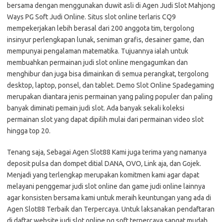
bersama dengan menggunakan duwit asli di Agen Judi Slot Mahjong
Ways PG Soft Judi Online. Situs slot online terlaris CQ9
mempekerjakan lebih berasal dari 200 anggota tim, tergolong
insinyur perlengkapan lunak, seniman grafis, desainer game, dan
mempunyai pengalaman matematika. Tujuannya ialah untuk
membuahkan permainan judi slot online mengagumkan dan
menghibur dan juga bisa dimainkan di semua perangkat, tergolong
desktop, laptop, ponsel, dan tablet. Demo Slot Online Spadegaming
merupakan diantara jenis permainan yang paling populer dan paling
banyak diminati pemain judi slot. Ada banyak sekali koleksi
permainan slot yang dapat dipilih mulai dari permainan video slot
hingga top 20.
Tenang saja, Sebagai Agen Slot88 Kami juga terima yang namanya
deposit pulsa dan dompet ditial DANA, OVO, Link aja, dan Gojek.
Menjadi yang terlengkap merupakan komitmen kami agar dapat
melayani penggemar judi slot online dan game judi online lainnya
agar konsisten bersama kami untuk meraih keuntungan yang ada di
Agen Slot88 Terbaik dan Terpercaya. Untuk laksanakan pendaftaran
di daftar website judi slot online pg soft terpercaya sangat mudah