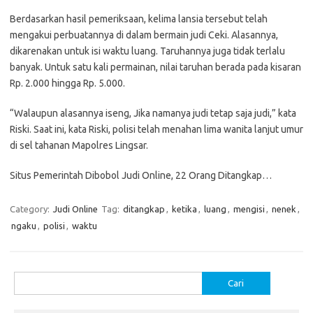
Berdasarkan hasil pemeriksaan, kelima lansia tersebut telah
mengakui perbuatannya di dalam bermain judi Ceki. Alasannya,
dikarenakan untuk isi waktu luang. Taruhannya juga tidak terlalu
banyak. Untuk satu kali permainan, nilai taruhan berada pada kisaran
Rp. 2.000 hingga Rp. 5.000.
“Walaupun alasannya iseng, Jika namanya judi tetap saja judi,” kata
Riski. Saat ini, kata Riski, polisi telah menahan lima wanita lanjut umur
di sel tahanan Mapolres Lingsar.
Situs Pemerintah Dibobol Judi Online, 22 Orang Ditangkap…
Category:
Judi Online
Tag:
ditangkap
,
ketika
,
luang
,
mengisi
,
nenek
,
ngaku
,
polisi
,
waktu
Cari
untuk: