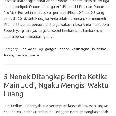
lebih sesuai dengan minat Anda. IPhone 11 series dirilis dalam tiga
model, meliputi iPhone 11 “reguler”, iPhone 11 Pro, dan iPhone 11
Pro Max. Ponsel ini merupakan penerus iPhone XR dan XS yang
dirilis th. 2018. Untuk itu, jika Anda telah merencanakan membeli
iPhone 11 series, penawaran harga waktu ini bisa Anda manfaatkan.
Seperti yang lainnya, harga tersebut tambah lama tambah naik
sesuai bersama kualitasnya.…
Category:
Slot Gacor
Tag:
gadget
,
iphone
,
kekurangan
,
kelebihan
,
lekang
,
review
,
waktu
5 Nenek Ditangkap Berita Ketika
Main Judi, Ngaku Mengisi Waktu
Luang
Judi Online – Sebanyak lima perempuan lansia di kawasan Lingsar,
Kabupaten Lombok Barat, Nusa Tenggara Barat, tertangkap basah