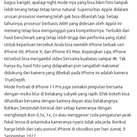
bagus banget, apalagi night mode-nya yang bisa bikin foto tampak
lebih terang tetapi tetap terus natural. Superioritas Apple didalam
urusan prosesor memang telah gak bisa dibantah lagi. Setiap
tahunnya, prosesor berbasis ARM yang didesain oleh Apple ini
memang tetap bisa mengungguli para kompetitornya. Terbukti dari
hasil benchmark yang tetap lebih tinggi dan performa yang stabil.
Untuk keperluan tersebut Anda bisa memilih iPhone terbaik seri
iPhone XR, iPhone X, dan iPhone XS Max. Bayangkan saja, iPhone
tersebut bisa mengambil video bersama kualiatas sampai 4K. Tak
hanya itu, hasil foto yang didapatkan pun sangatlah maksimal
didukung dari kamera yang dibekali pada iPhone ini adalah kamera
TrueDepth.
Mode Portrait di iPhone 11 Pro juga semakin jempolan bersama
dengan resiko blur di belakang subyek yang rapih. Efek bokeh bisa
dihasilkan bersama dengan kamera depan atau belakangnya.
Bahkan, berpindah berasal dari setiap kameranya dengan
menghimpit ikon 0,5x, 1x, 2x atau menggeser roda pengaturan jarak
fokal lensa di antarmuka kameranya nyaris tidak ada jeda. Berikut
harga lebih dari satu ponsel iPhone di situsiBox per hari Jumat, 9
September 2022.