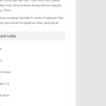
n Cuma Kue dan Lilin: Cara Situs Slot Online
akan Hari Spesial Anda dengan Bonus Kejutan
ng Tahun
duan Lengkap Memilih Provider Pragmatic Play
percaya untuk Pengalaman Main yang Aman
uick Links
ot
ot
ot online
ker123
nk gacor