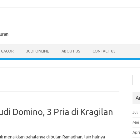
buran
T GACOR
JUDI ONLINE
ABOUT US
CONTACT US
Cari
untu
A
di Domino, 3 Pria di Kragilan
Juli
Mei
Apri
k menaikkan pahalanya di bulan Ramadhan, lain halnya