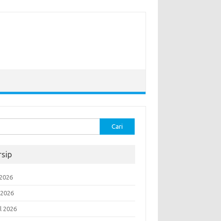
k:
rsip
 2026
 2026
l 2026