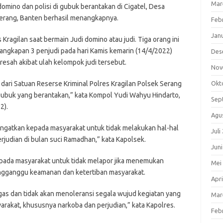
Mar
domino dan polisi di gubuk berantakan di Cigatel, Desa
Serang, Banten berhasil menangkapnya.
Feb
Jan
Kragilan saat bermain Judi domino atau judi. Tiga orang ini
Penangkapan 3 penjudi pada hari Kamis kemarin (14/4/2022)
Des
resah akibat ulah kelompok judi tersebut.
Nov
dari Satuan Reserse Kriminal Polres Kragilan Polsek Serang
Okt
gubuk yang berantakan,” kata Kompol Yudi Wahyu Hindarto,
Sep
2).
Agu
ingatkan kepada masyarakat untuk tidak melakukan hal-hal
Juli
udian di bulan suci Ramadhan,” kata Kapolsek.
Jun
pada masyarakat untuk tidak melapor jika menemukan
Mei
mengganggu keamanan dan ketertiban masyarakat.
Apri
as dan tidak akan menoleransi segala wujud kegiatan yang
Mar
akat, khususnya narkoba dan perjudian,” kata Kapolres.
Feb