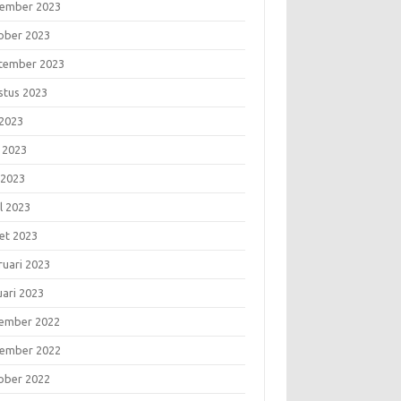
ember 2023
ober 2023
tember 2023
stus 2023
 2023
i 2023
 2023
l 2023
et 2023
ruari 2023
uari 2023
ember 2022
ember 2022
ober 2022