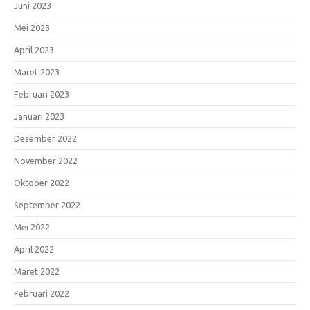
Juni 2023
Mei 2023
April 2023
Maret 2023
Februari 2023
Januari 2023
Desember 2022
November 2022
Oktober 2022
September 2022
Mei 2022
April 2022
Maret 2022
Februari 2022