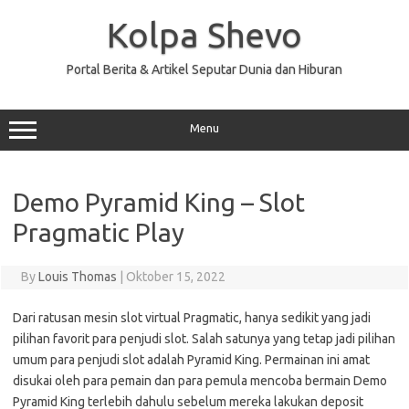
Skip
to
Kolpa Shevo
content
Portal Berita & Artikel Seputar Dunia dan Hiburan
Menu
Demo Pyramid King – Slot
Pragmatic Play
By
Louis Thomas
|
Oktober 15, 2022
Dari ratusan mesin slot virtual Pragmatic, hanya sedikit yang jadi
pilihan favorit para penjudi slot. Salah satunya yang tetap jadi pilihan
umum para penjudi slot adalah Pyramid King. Permainan ini amat
disukai oleh para pemain dan para pemula mencoba bermain Demo
Pyramid King terlebih dahulu sebelum mereka lakukan deposit