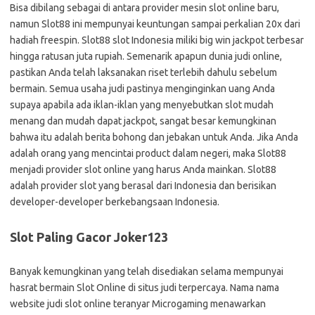
Bisa dibilang sebagai di antara provider mesin slot online baru,
namun Slot88 ini mempunyai keuntungan sampai perkalian 20x dari
hadiah freespin. Slot88 slot Indonesia miliki big win jackpot terbesar
hingga ratusan juta rupiah. Semenarik apapun dunia judi online,
pastikan Anda telah laksanakan riset terlebih dahulu sebelum
bermain. Semua usaha judi pastinya menginginkan uang Anda
supaya apabila ada iklan-iklan yang menyebutkan slot mudah
menang dan mudah dapat jackpot, sangat besar kemungkinan
bahwa itu adalah berita bohong dan jebakan untuk Anda. Jika Anda
adalah orang yang mencintai product dalam negeri, maka Slot88
menjadi provider slot online yang harus Anda mainkan. Slot88
adalah provider slot yang berasal dari Indonesia dan berisikan
developer-developer berkebangsaan Indonesia.
Slot Paling Gacor Joker123
Banyak kemungkinan yang telah disediakan selama mempunyai
hasrat bermain Slot Online di situs judi terpercaya. Nama nama
website judi slot online teranyar Microgaming menawarkan