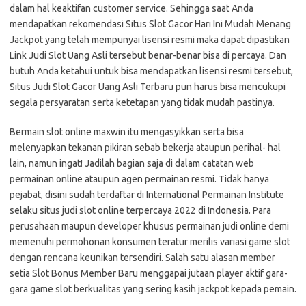
dalam hal keaktifan customer service. Sehingga saat Anda
mendapatkan rekomendasi Situs Slot Gacor Hari Ini Mudah Menang
Jackpot yang telah mempunyai lisensi resmi maka dapat dipastikan
Link Judi Slot Uang Asli tersebut benar-benar bisa di percaya. Dan
butuh Anda ketahui untuk bisa mendapatkan lisensi resmi tersebut,
Situs Judi Slot Gacor Uang Asli Terbaru pun harus bisa mencukupi
segala persyaratan serta ketetapan yang tidak mudah pastinya.
Bermain slot online maxwin itu mengasyikkan serta bisa
melenyapkan tekanan pikiran sebab bekerja ataupun perihal- hal
lain, namun ingat! Jadilah bagian saja di dalam catatan web
permainan online ataupun agen permainan resmi. Tidak hanya
pejabat, disini sudah terdaftar di International Permainan Institute
selaku situs judi slot online terpercaya 2022 di Indonesia. Para
perusahaan maupun developer khusus permainan judi online demi
memenuhi permohonan konsumen teratur merilis variasi game slot
dengan rencana keunikan tersendiri. Salah satu alasan member
setia Slot Bonus Member Baru menggapai jutaan player aktif gara-
gara game slot berkualitas yang sering kasih jackpot kepada pemain.