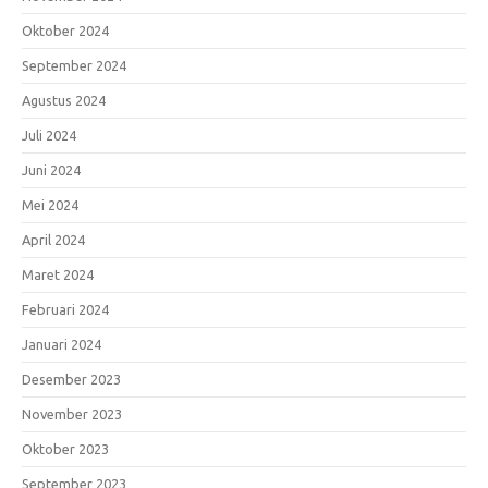
Oktober 2024
September 2024
Agustus 2024
Juli 2024
Juni 2024
Mei 2024
April 2024
Maret 2024
Februari 2024
Januari 2024
Desember 2023
November 2023
Oktober 2023
September 2023