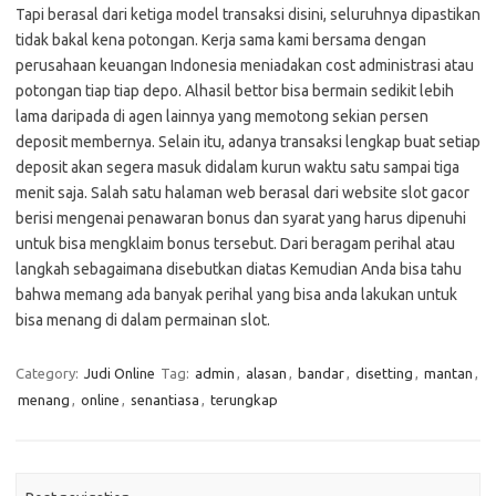
Tapi berasal dari ketiga model transaksi disini, seluruhnya dipastikan
tidak bakal kena potongan. Kerja sama kami bersama dengan
perusahaan keuangan Indonesia meniadakan cost administrasi atau
potongan tiap tiap depo. Alhasil bettor bisa bermain sedikit lebih
lama daripada di agen lainnya yang memotong sekian persen
deposit membernya. Selain itu, adanya transaksi lengkap buat setiap
deposit akan segera masuk didalam kurun waktu satu sampai tiga
menit saja. Salah satu halaman web berasal dari website slot gacor
berisi mengenai penawaran bonus dan syarat yang harus dipenuhi
untuk bisa mengklaim bonus tersebut. Dari beragam perihal atau
langkah sebagaimana disebutkan diatas Kemudian Anda bisa tahu
bahwa memang ada banyak perihal yang bisa anda lakukan untuk
bisa menang di dalam permainan slot.
Category:
Judi Online
Tag:
admin
,
alasan
,
bandar
,
disetting
,
mantan
,
menang
,
online
,
senantiasa
,
terungkap