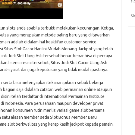
sl
Sl
n slots anda apabila terbukti melakukan kecurangan. Ketiga,
ulsa yang merupakan metode paling baru yang di tawarkan
pemain adalah didalam hal keaktifan customer service.
Situs Slot Gacor Hari Ini Mudah Menang Jackpot yang telah
Link Judi Slot Uang Asli tersebut benar-benar bisa di percaya.
an lisensi resmi tersebut, Situs Judi Slot Gacor Uang Asli
arat-syarat dan juga keputusan yang tidak mudah pastinya.
n serta bisa melenyapkan tekanan pikiran sebab bekerja
lah bagian saja didalam catatan web permainan online ataupun
isini telah terdaftar di International Permainan Institute
2 di Indonesia. Para perusahaan maupun developer privat
honan konsumen rutin merilis variasi game slot bersama
ah satu alasan member setia Slot Bonus Member Baru
ame slot berkwalitas yang kerap kasih jackpot kepada pemain.