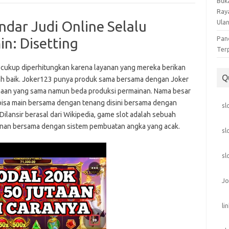
Buka
Ray
Ula
dar Judi Online Selalu
Pan
n: Disetting
Ter
ine cukup diperhitungkan karena layanan yang mereka berikan
Q
lah baik. Joker123 punya produk sama bersama dengan Joker
haan yang sama namun beda produksi permainan. Nama besar
a bisa main bersama dengan tenang disini bersama dengan
sl
 Dilansir berasal dari Wikipedia, game slot adalah sebuah
inan bersama dengan sistem pembuatan angka yang acak.
sl
sl
Jo
li