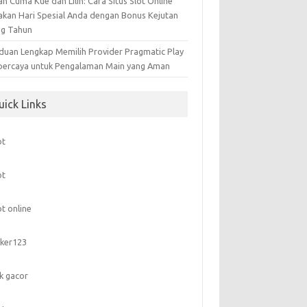
n Cuma Kue dan Lilin: Cara Situs Slot Online
akan Hari Spesial Anda dengan Bonus Kejutan
ng Tahun
duan Lengkap Memilih Provider Pragmatic Play
percaya untuk Pengalaman Main yang Aman
uick Links
ot
ot
ot online
ker123
nk gacor