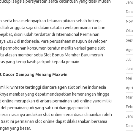
cukupi segala persyaratan serta ketentuan yang tidak mudah
Jan
Des
n serta bisa melenyapkan tekanan pikiran sebab bekerja
Nov
Jadilah anggota saja di dalam catatan web permainan online
Okt
abat, disini udah terdaftar di International Permainan
Sep
ercaya 2022 di Indonesia. Para perusahaan maupun developer
i permohonan konsumen teratur merilis variasi game slot
Agu
satu alasan member setia Slot Bonus Member Baru meraih
Juli
itas yang kerap kasih jackpot kepada pemain.
Jun
lot Gacor Gampang Menang Maxwin
Mei
iliki winrate tertinggi diantara agen slot online indonesia
Apri
anyaknya member yang dapat mendapatkan kemenangan hingga
Mar
t online merupakan di antara permainan judi online yang miliki
Feb
del permainan judi yang satu ini dianggap mudah
ran rasanya andaikan slot online senantiasa dimainkan oleh
Jan
 Saat ini permainan slot online dapat dilaksanakan bersama
Des
ngan yang besar.