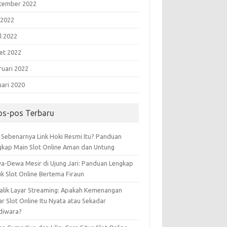
tember 2022
 2022
l 2022
et 2022
ruari 2022
uari 2020
os-pos Terbaru
 Sebenarnya Link Hoki Resmi Itu? Panduan
gkap Main Slot Online Aman dan Untung
a-Dewa Mesir di Ujung Jari: Panduan Lengkap
uk Slot Online Bertema Firaun
Balik Layar Streaming: Apakah Kemenangan
r Slot Online Itu Nyata atau Sekadar
diwara?