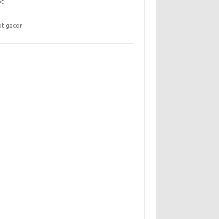
ot
ot gacor