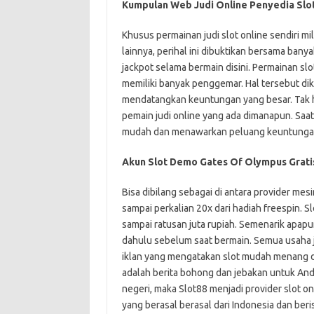
Kumpulan Web Judi Online Penyedia Sl
Khusus permainan judi slot online sendiri mil
lainnya, perihal ini dibuktikan bersama b
jackpot selama bermain disini. Permainan sl
memiliki banyak penggemar. Hal tersebut dik
mendatangkan keuntungan yang besar. Tak he
pemain judi online yang ada dimanapun. Saat
mudah dan menawarkan peluang keuntungan
Akun Slot Demo Gates Of Olympus Grati
Bisa dibilang sebagai di antara provider me
sampai perkalian 20x dari hadiah freespin. S
sampai ratusan juta rupiah. Semenarik apapun
dahulu sebelum saat bermain. Semua usaha j
iklan yang mengatakan slot mudah menang d
adalah berita bohong dan jebakan untuk And
negeri, maka Slot88 menjadi provider slot o
yang berasal berasal dari Indonesia dan be