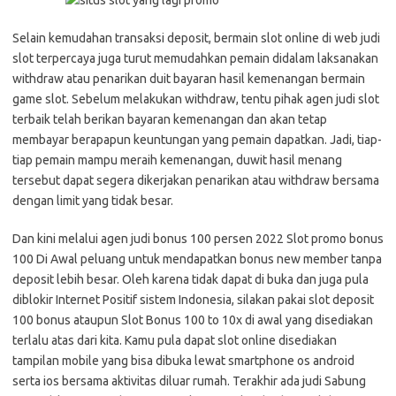
Selain kemudahan transaksi deposit, bermain slot online di web judi
slot terpercaya juga turut memudahkan pemain didalam laksanakan
withdraw atau penarikan duit bayaran hasil kemenangan bermain
game slot. Sebelum melakukan withdraw, tentu pihak agen judi slot
terbaik telah berikan bayaran kemenangan dan akan tetap
membayar berapapun keuntungan yang pemain dapatkan. Jadi, tiap-
tiap pemain mampu meraih kemenangan, duwit hasil menang
tersebut dapat segera dikerjakan penarikan atau withdraw bersama
dengan limit yang tidak besar.
Dan kini melalui agen judi bonus 100 persen 2022 Slot promo bonus
100 Di Awal peluang untuk mendapatkan bonus new member tanpa
deposit lebih besar. Oleh karena tidak dapat di buka dan juga pula
diblokir Internet Positif sistem Indonesia, silakan pakai slot deposit
100 bonus ataupun Slot Bonus 100 to 10x di awal yang disediakan
terlalu atas dari kita. Kamu pula dapat slot online disediakan
tampilan mobile yang bisa dibuka lewat smartphone os android
serta ios bersama aktivitas diluar rumah. Terakhir ada judi Sabung