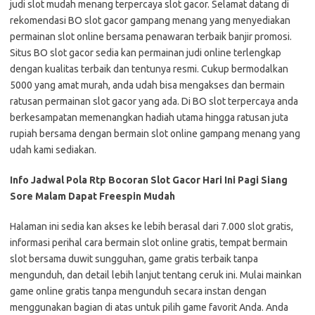
judi slot mudah menang terpercaya slot gacor. Selamat datang di
rekomendasi BO slot gacor gampang menang yang menyediakan
permainan slot online bersama penawaran terbaik banjir promosi.
Situs BO slot gacor sedia kan permainan judi online terlengkap
dengan kualitas terbaik dan tentunya resmi. Cukup bermodalkan
5000 yang amat murah, anda udah bisa mengakses dan bermain
ratusan permainan slot gacor yang ada. Di BO slot terpercaya anda
berkesampatan memenangkan hadiah utama hingga ratusan juta
rupiah bersama dengan bermain slot online gampang menang yang
udah kami sediakan.
Info Jadwal Pola Rtp Bocoran Slot Gacor Hari Ini Pagi Siang
Sore Malam Dapat Freespin Mudah
Halaman ini sedia kan akses ke lebih berasal dari 7.000 slot gratis,
informasi perihal cara bermain slot online gratis, tempat bermain
slot bersama duwit sungguhan, game gratis terbaik tanpa
mengunduh, dan detail lebih lanjut tentang ceruk ini. Mulai mainkan
game online gratis tanpa mengunduh secara instan dengan
menggunakan bagian di atas untuk pilih game favorit Anda. Anda