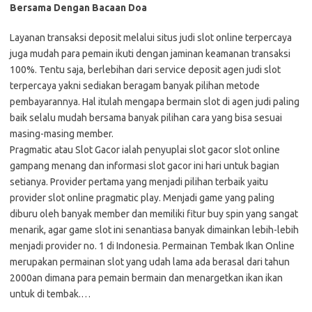
Bersama Dengan Bacaan Doa
Layanan transaksi deposit melalui situs judi slot online terpercaya
juga mudah para pemain ikuti dengan jaminan keamanan transaksi
100%. Tentu saja, berlebihan dari service deposit agen judi slot
terpercaya yakni sediakan beragam banyak pilihan metode
pembayarannya. Hal itulah mengapa bermain slot di agen judi paling
baik selalu mudah bersama banyak pilihan cara yang bisa sesuai
masing-masing member.
Pragmatic atau Slot Gacor ialah penyuplai slot gacor slot online
gampang menang dan informasi slot gacor ini hari untuk bagian
setianya. Provider pertama yang menjadi pilihan terbaik yaitu
provider slot online pragmatic play. Menjadi game yang paling
diburu oleh banyak member dan memiliki fitur buy spin yang sangat
menarik, agar game slot ini senantiasa banyak dimainkan lebih-lebih
menjadi provider no. 1 di Indonesia. Permainan Tembak Ikan Online
merupakan permainan slot yang udah lama ada berasal dari tahun
2000an dimana para pemain bermain dan menargetkan ikan ikan
untuk di tembak.…