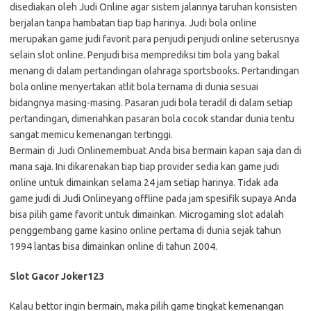
disediakan oleh Judi Online agar sistem jalannya taruhan konsisten
berjalan tanpa hambatan tiap tiap harinya. Judi bola online
merupakan game judi favorit para penjudi penjudi online seterusnya
selain slot online. Penjudi bisa memprediksi tim bola yang bakal
menang di dalam pertandingan olahraga sportsbooks. Pertandingan
bola online menyertakan atlit bola ternama di dunia sesuai
bidangnya masing-masing. Pasaran judi bola teradil di dalam setiap
pertandingan, dimeriahkan pasaran bola cocok standar dunia tentu
sangat memicu kemenangan tertinggi.
Bermain di Judi Onlinemembuat Anda bisa bermain kapan saja dan di
mana saja. Ini dikarenakan tiap tiap provider sedia kan game judi
online untuk dimainkan selama 24 jam setiap harinya. Tidak ada
game judi di Judi Onlineyang offline pada jam spesifik supaya Anda
bisa pilih game favorit untuk dimainkan. Microgaming slot adalah
penggembang game kasino online pertama di dunia sejak tahun
1994 lantas bisa dimainkan online di tahun 2004.
Slot Gacor Joker123
Kalau bettor ingin bermain, maka pilih game tingkat kemenangan