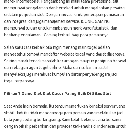
merek international. Pengembang ini miliki team profesional elit
mempunyai pengalaman dan bertekad untuk mengalahkan pesaing
didalam perjudian slot. Dengan inovasi unik, penerapan pemasaran
dan integrasi dan juga manajemen service, ICONIC GAMING
mempunyai tujuan untuk membangun merk yang futuristik, dan
berikan pengalaman i-Gaming terbaik bagi para pemainnya.
Salah satu cara terbaik bila ingin menang main togel adalah
mengetahui tempat mendaftar website togel yang dapat dipercaya.
Seiring marak terjadi masalah kecurangan maupun penipuan berasal
dari sebagian agen togel online. Maka dari itu kami inisiatif
menyeleksi juga membuat kumpulan daftar penyelenggara judi
togel terpercaya.
Pilihan 7 Game Slot Slot Gacor Paling Baik Di Situs Slot
Saat Anda ingin bermain, itu tentu memerlukan koneksi server yang
stabil. Jadi itu tidak mengganggu para pemain yang melakukan judi
bola yang sedang berlangsung. Kami telah bekerja sama bersama
dengan pihak perbankan dan provider terkemuka di Indonesia untuk