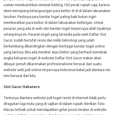
cuman membutuhkan minimal betting 100 perak rupiah saja, karena
demi menopang kelangsungan para bettor di di di dalam laksanakan
taruhan. Pastinya para bandar togel paling baik bukan ingin
memberatkan para bettor di dalam laksanakan bettingan. Untuk
pasaran yang ada di web site bandar togel terpercaya ialah layaknya
selanjutnya ini. Pasaran togel yang tersedia pada web Daftar Slot
Gacor sudah bersifat resmi dan miliki teknologi yang udah
berkembang dibandingkan dengan berbagai bandar togel online
yang lainnya. Bila ada member atau bettor yang berhasil menebak
angka keluaran togel di website Daftar Slot Gacor makan akan
dibayar penuh dikarenakan profesionalisme berasal dari suatu
website web judi online terpercaya Indonesia bakal jadi diantara visi
misi berasal dari kita.
Slot Gacor Habanero
Tentunya diantara website judi togel resmi di internet tidak perlu
diragukan lagi mutu yang di sajikan di dalam rupiah. Berikan Toto
Macau terbaik untuk mendapatkan gelar posisi teratas di website