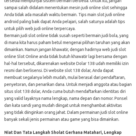
tersedia mempunyai sistem bermain berbeda. Untuk itu, jangan
sampai salah didalam menentukan mesin judi online slot sehingga
Anda tidak ada masalah waktu bermain. Tips main slot judi online
android paling baik dapat Anda pelajari, salah satunya adalah tips
untuk pilih web judi online terpercaya.
Bermain judi slot online tidak susah seperti bermain judi bola, yang
di mana kita harus paham betul mengenai pilihan taruhan yang akan
dimainkan. Namun jangan khawatir, dengan hadirnya web judi slot
online Slot Online anda tidak butuh khawatir lagi bersama dengan
hal-hal tersebut, dikarenakan website Dolar 138 udah memiliki izin
resmi dan berlisensi. Di website slot 138 dolar, Anda dapat
membuat segalanya lebih mudah, mulai berasal dari pendaftaran,
penyetoran, dan penarikan dana. Untuk menjadi anggota atau bagian
situs slot 138 dolar, Anda cuma butuh mendaftarkan identitas diri
yang valid layaknya nama lengkap, nama depan dan nomor. Ponsel
dan kata sandi yang mudah diingat untuk menghambat aktivitas
yang tidak diinginkan orang jahat. Dalam permainan judi slot online
banyak sekali jenis permainan atau game yang bisa dimainkan.
Niat Dan Tata Langkah Sholat Gerhana Matahari, Lengkap