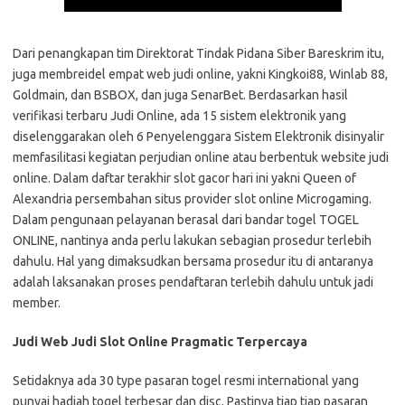
Dari penangkapan tim Direktorat Tindak Pidana Siber Bareskrim itu,
juga membreidel empat web judi online, yakni Kingkoi88, Winlab 88,
Goldmain, dan BSBOX, dan juga SenarBet. Berdasarkan hasil
verifikasi terbaru Judi Online, ada 15 sistem elektronik yang
diselenggarakan oleh 6 Penyelenggara Sistem Elektronik disinyalir
memfasilitasi kegiatan perjudian online atau berbentuk website judi
online. Dalam daftar terakhir slot gacor hari ini yakni Queen of
Alexandria persembahan situs provider slot online Microgaming.
Dalam pengunaan pelayanan berasal dari bandar togel TOGEL
ONLINE, nantinya anda perlu lakukan sebagian prosedur terlebih
dahulu. Hal yang dimaksudkan bersama prosedur itu di antaranya
adalah laksanakan proses pendaftaran terlebih dahulu untuk jadi
member.
Judi Web Judi Slot Online Pragmatic Terpercaya
Setidaknya ada 30 type pasaran togel resmi international yang
punyai hadiah togel terbesar dan disc. Pastinya tiap tiap pasaran