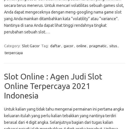
secara terus menerus. Untuk mencari volatilitas sebuah games slot,
Anda dapat mengeceknya dengan meng-googling nama game slot
yang Anda mainkan ditambahkan kata “volatility” atau “variance”.
Nantinya di sana Anda dapat lihat tinggi rendahnya tingkat
perubahan sebuah slot.…
Category:
Slot Gacor
Tag:
daftar
,
gacor
,
online
,
pragmatic
,
situs
,
terpercaya
Slot Online : Agen Judi Slot
Online Terpercaya 2021
Indonesia
Untuk kalian yang tidak tahu mengenai permainan ini pertama angka
keluaran itulah yang perlu kalian tebakkan yang nantinya terdiri
berasal dari 4 digit angka. Selanjutnya bagian dari tugas kalian
sebagai pejudi ialah menebakkan 4 digit angka tersebut. Uniknya