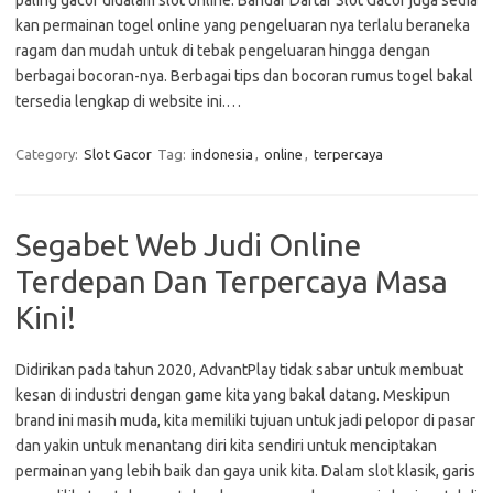
kan permainan togel online yang pengeluaran nya terlalu beraneka
ragam dan mudah untuk di tebak pengeluaran hingga dengan
berbagai bocoran-nya. Berbagai tips dan bocoran rumus togel bakal
tersedia lengkap di website ini.…
Category:
Slot Gacor
Tag:
indonesia
,
online
,
terpercaya
Segabet Web Judi Online
Terdepan Dan Terpercaya Masa
Kini!
Didirikan pada tahun 2020, AdvantPlay tidak sabar untuk membuat
kesan di industri dengan game kita yang bakal datang. Meskipun
brand ini masih muda, kita memiliki tujuan untuk jadi pelopor di pasar
dan yakin untuk menantang diri kita sendiri untuk menciptakan
permainan yang lebih baik dan gaya unik kita. Dalam slot klasik, garis