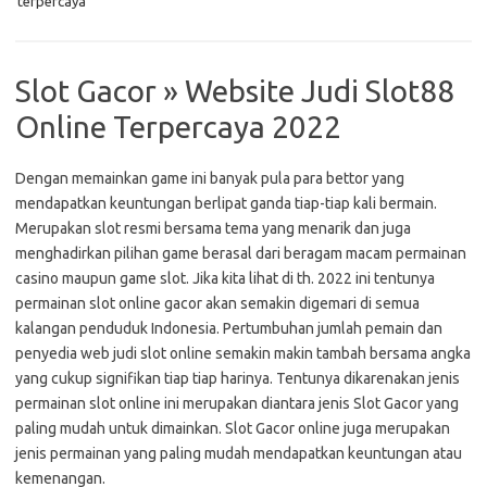
terpercaya
Slot Gacor » Website Judi Slot88
Online Terpercaya 2022
Dengan memainkan game ini banyak pula para bettor yang
mendapatkan keuntungan berlipat ganda tiap-tiap kali bermain.
Merupakan slot resmi bersama tema yang menarik dan juga
menghadirkan pilihan game berasal dari beragam macam permainan
casino maupun game slot. Jika kita lihat di th. 2022 ini tentunya
permainan slot online gacor akan semakin digemari di semua
kalangan penduduk Indonesia. Pertumbuhan jumlah pemain dan
penyedia web judi slot online semakin makin tambah bersama angka
yang cukup signifikan tiap tiap harinya. Tentunya dikarenakan jenis
permainan slot online ini merupakan diantara jenis Slot Gacor yang
paling mudah untuk dimainkan. Slot Gacor online juga merupakan
jenis permainan yang paling mudah mendapatkan keuntungan atau
kemenangan.