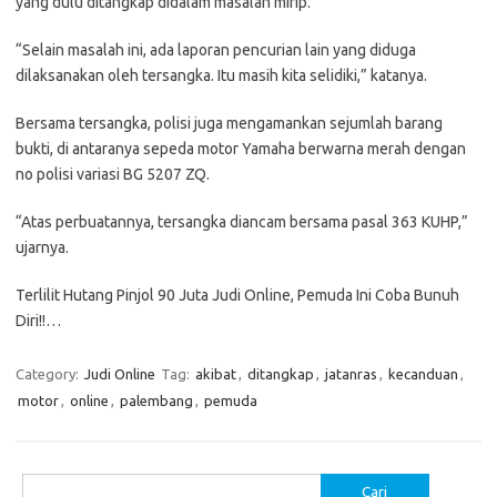
yang dulu ditangkap didalam masalah mirip.
“Selain masalah ini, ada laporan pencurian lain yang diduga
dilaksanakan oleh tersangka. Itu masih kita selidiki,” katanya.
Bersama tersangka, polisi juga mengamankan sejumlah barang
bukti, di antaranya sepeda motor Yamaha berwarna merah dengan
no polisi variasi BG 5207 ZQ.
“Atas perbuatannya, tersangka diancam bersama pasal 363 KUHP,”
ujarnya.
Terlilit Hutang Pinjol 90 Juta Judi Online, Pemuda Ini Coba Bunuh
Diri!!…
Category:
Judi Online
Tag:
akibat
,
ditangkap
,
jatanras
,
kecanduan
,
motor
,
online
,
palembang
,
pemuda
Cari