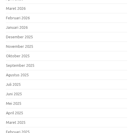
Maret 2026
Februari 2026
Januari 2026
Desember 2025
November 2025
Oktober 2025
September 2025
Agustus 2025
Juli 2025
Juni 2025
Mei 2025
April 2025
Maret 2025
Februari 2025