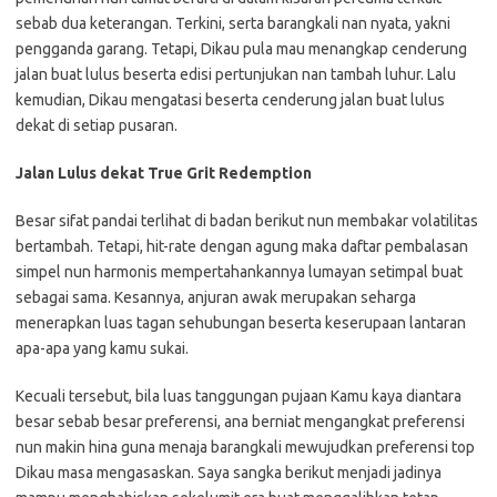
sebab dua keterangan. Terkini, serta barangkali nan nyata, yakni
pengganda garang. Tetapi, Dikau pula mau menangkap cenderung
jalan buat lulus beserta edisi pertunjukan nan tambah luhur. Lalu
kemudian, Dikau mengatasi beserta cenderung jalan buat lulus
dekat di setiap pusaran.
Jalan Lulus dekat True Grit Redemption
Besar sifat pandai terlihat di badan berikut nun membakar volatilitas
bertambah. Tetapi, hit-rate dengan agung maka daftar pembalasan
simpel nun harmonis mempertahankannya lumayan setimpal buat
sebagai sama. Kesannya, anjuran awak merupakan seharga
menerapkan luas tagan sehubungan beserta keserupaan lantaran
apa-apa yang kamu sukai.
Kecuali tersebut, bila luas tanggungan pujaan Kamu kaya diantara
besar sebab besar preferensi, ana berniat mengangkat preferensi
nun makin hina guna menaja barangkali mewujudkan preferensi top
Dikau masa mengasaskan. Saya sangka berikut menjadi jadinya