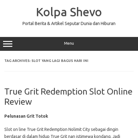
Skip
to
Kolpa Shevo
content
Portal Berita & Artikel Seputar Dunia dan Hiburan
Menu
TAG ARCHIVES:
SLOT YANG LAGI BAGUS HARI INI
True Grit Redemption Slot Online
Review
Pelunasan Grit Totok
Slot on line True Grit Redemption Nolimit City sebagai dingin
berdasar di dalam hidup True Grit nan istimewa kondang. Jadi