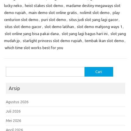
lucky neko
,
heist stakes slot demo
,
madame destiny megaways slot
demo rupiah
,
main demo slot online gratis
,
nolimit slot demo
,
play
centurion slot demo
,
puri slot demo
,
situs judi slot yang lagi gacor
,
situs slot demo gacor
,
slot demo latihan
,
slot demo mahjong ways 1
,
slot online yang bisa pakai dana
,
slot yang lagi bagus hari ini
,
slot yang
mudah jp
,
starlight princess slot demo rupiah
,
tembak ikan slot demo
,
which time slot works best for you
Cari
untuk:
Arsip
Agustus 2026
Juli 2026
Mei 2026
April 2026