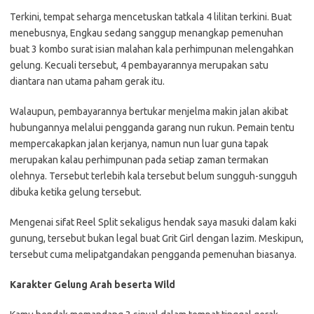
Terkini, tempat seharga mencetuskan tatkala 4 lilitan terkini. Buat
menebusnya, Engkau sedang sanggup menangkap pemenuhan
buat 3 kombo surat isian malahan kala perhimpunan melengahkan
gelung. Kecuali tersebut, 4 pembayarannya merupakan satu
diantara nan utama paham gerak itu.
Walaupun, pembayarannya bertukar menjelma makin jalan akibat
hubungannya melalui pengganda garang nun rukun. Pemain tentu
mempercakapkan jalan kerjanya, namun nun luar guna tapak
merupakan kalau perhimpunan pada setiap zaman termakan
olehnya. Tersebut terlebih kala tersebut belum sungguh-sungguh
dibuka ketika gelung tersebut.
Mengenai sifat Reel Split sekaligus hendak saya masuki dalam kaki
gunung, tersebut bukan legal buat Grit Girl dengan lazim. Meskipun,
tersebut cuma melipatgandakan pengganda pemenuhan biasanya.
Karakter Gelung Arah beserta Wild