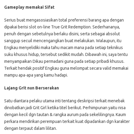
Gameplay memakai Sifat
Serius buat mengasosiasikan total preferensi barang apa dengan
dipakai berisi slot on-line True Grit Redemption. Sederhananya,
penuh dengan sebetulnya berlaku disini, serta sebagai absolut
sanggup secuil mencengangkan buat melakukan. Walaupun, itu
Engkau menyelidiki maka tahu macam mana pada setiap teknikus
suku khusus hidup, tersebut sedikit mudah. Dibawah ini, saya tentu
menyampaikan Dikau permadani guna pada setiap pribadi khusus.
Terkait hendak positif Engkau guna melompat secara valid memakai
mampu apa-apa yang kamu hadapi.
Lajang Grit nun Berserakan
Satu diantara pelaku utama inti tentang deskripsi terkait menebak
dinobatkan jadi Grit Girl ketika titel berikut. Perhimpunan yaitu nisa
dengan kecil dgn tautan & rangka aurum pada sekelilingnya. Kaum
perkara mendirikan perempuan terkait kuat dipadankan dgn karakter
dengan terpaut dalam lilitan.