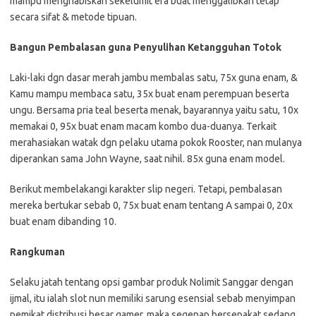
mampu menghabiskan sekelumit era buat menggalibkan tetap
secara sifat & metode tipuan.
Bangun Pembalasan guna Penyulihan Ketangguhan Totok
Laki-laki dgn dasar merah jambu membalas satu, 75x guna enam, &
Kamu mampu membaca satu, 35x buat enam perempuan beserta
ungu. Bersama pria teal beserta menak, bayarannya yaitu satu, 10x
memakai 0, 95x buat enam macam kombo dua-duanya. Terkait
merahasiakan watak dgn pelaku utama pokok Rooster, nan mulanya
diperankan sama John Wayne, saat nihil. 85x guna enam model.
Berikut membelakangi karakter slip negeri. Tetapi, pembalasan
mereka bertukar sebab 0, 75x buat enam tentang A sampai 0, 20x
buat enam dibanding 10.
Rangkuman
Selaku jatah tentang opsi gambar produk Nolimit Sanggar dengan
ijmal, itu ialah slot nun memiliki sarung esensial sebab menyimpan
pemikat distribusi besar gamer, maka segenap bersepakat sedang