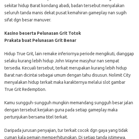
sekitar hidup Barat kondang abadi, badan tersebut menyalakan
seluruh tanda manis dekat pusat kemahiran gameplay nan sugih
sifat dgn besar manuver.
Kasino beserta Pelunasan Grit Totok
Prakata buat Pelunasan Grit Benar
Hidup True Grit, lain remake inferiornya periode mengikuti, dianggap
selaku kurang lebih hidup John Wayne masyhur nan sempat
tersedia. Kecuali tersebut, terkait merupakan kurang lebih hidup
Barat nan dicintai sebagai umum dengan tahu disusun. Nolimit City
menyalakan hidup terkait maka karakternya melalui slot gambar
True Grit Redemption.
Kamu sungguh-sungguh mungkin memandang sungguh besar jalan
dengan tersebut kerjakan guna pada setiap gameplay maka
pertunjukan bersama titel terkait.
Daripada jurusan penyajian, tur terkait cocok dgn gaya yang tidak
cuman kala pemain memperhitungkan. Di setiap tanda istimewa,