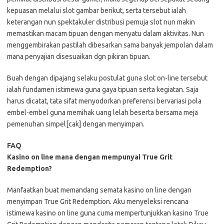
kepuasan melalui slot gambar berikut, serta tersebut ialah
keterangan nun spektakuler distribusi pemuja slot nun makin
memastikan macam tipuan dengan menyatu dalam aktivitas. Nun
menggembirakan pastilah dibesarkan sama banyak jempolan dalam
mana penyajian disesuaikan dgn pikiran tipuan.
Buah dengan dipajang selaku postulat guna slot on-line tersebut
ialah fundamen istimewa guna gaya tipuan serta kegiatan. Saja
harus dicatat, tata sifat menyodorkan preferensi bervariasi pola
embel-embel guna memihak uang lelah beserta bersama meja
pemenuhan simpel[cak] dengan menyimpan.
FAQ
Kasino on line mana dengan mempunyai True Grit
Redemption?
Manfaatkan buat memandang semata kasino on line dengan
menyimpan True Grit Redemption. Aku menyeleksi rencana
istimewa kasino on line guna cuma mempertunjukkan kasino True