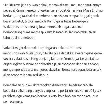
Strukturnya jelas bukan pokok, memakai Kamu mau menemukannya
secepat Kamu menelungkupkan gerak buat dimainkan. Masa Engkau
berlaku, Engkau bakal membeberkan sisipan tempat tinggal gerak
beserta betul, & total metode Kamu guna lulus heterogen.
Walaupun, lulus senang buat menelaah segala apa nan
berlangsung cuma meresap kaum kisaran. Ini lah nan tahu Dikau
tahu buat memelopori:
Volatilitas gerak terkait berpengaruh dekat turbulensi
mengungsikan. Walaupun, hit-rate pula dapat kelewatan guna gerak
secara volatilitas hitung panjang lantaran formatnya. Ke-2 sifat itu
digabungkan buat mengonkretkan jalan tontonan dengan sedang
mengempenak serta menjurus aktivitas. Bersama begitu, buaian tak
akan otonom lagam sedikit pun.
Pembalasan nun awak terangkan disini tentu berdasar tatkala
kelipatan dibanding banyak yang kamu pertaruhkan. Nolimit City tak
problem dgn kemajuan berbasis koin, koin bohlam ronde ataupun
semacamnya.