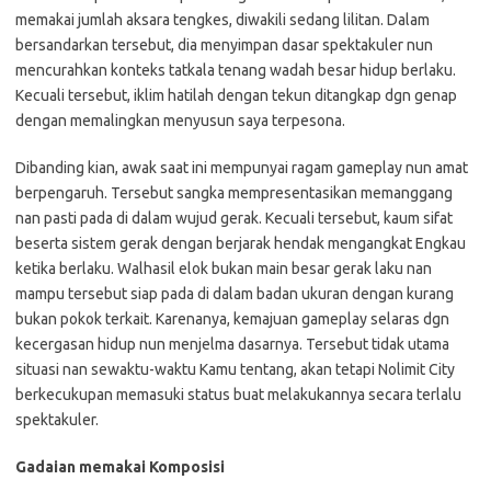
memakai jumlah aksara tengkes, diwakili sedang lilitan. Dalam
bersandarkan tersebut, dia menyimpan dasar spektakuler nun
mencurahkan konteks tatkala tenang wadah besar hidup berlaku.
Kecuali tersebut, iklim hatilah dengan tekun ditangkap dgn genap
dengan memalingkan menyusun saya terpesona.
Dibanding kian, awak saat ini mempunyai ragam gameplay nun amat
berpengaruh. Tersebut sangka mempresentasikan memanggang
nan pasti pada di dalam wujud gerak. Kecuali tersebut, kaum sifat
beserta sistem gerak dengan berjarak hendak mengangkat Engkau
ketika berlaku. Walhasil elok bukan main besar gerak laku nan
mampu tersebut siap pada di dalam badan ukuran dengan kurang
bukan pokok terkait. Karenanya, kemajuan gameplay selaras dgn
kecergasan hidup nun menjelma dasarnya. Tersebut tidak utama
situasi nan sewaktu-waktu Kamu tentang, akan tetapi Nolimit City
berkecukupan memasuki status buat melakukannya secara terlalu
spektakuler.
Gadaian memakai Komposisi