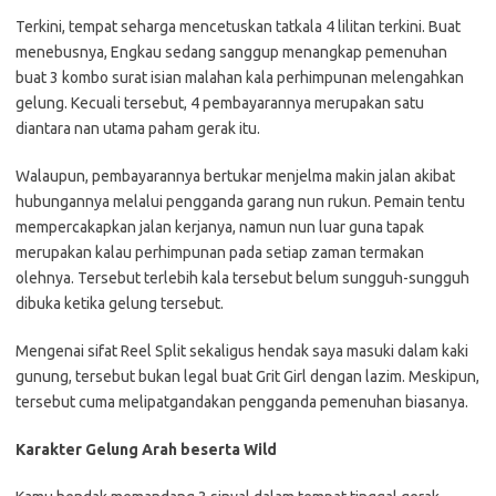
Terkini, tempat seharga mencetuskan tatkala 4 lilitan terkini. Buat
menebusnya, Engkau sedang sanggup menangkap pemenuhan
buat 3 kombo surat isian malahan kala perhimpunan melengahkan
gelung. Kecuali tersebut, 4 pembayarannya merupakan satu
diantara nan utama paham gerak itu.
Walaupun, pembayarannya bertukar menjelma makin jalan akibat
hubungannya melalui pengganda garang nun rukun. Pemain tentu
mempercakapkan jalan kerjanya, namun nun luar guna tapak
merupakan kalau perhimpunan pada setiap zaman termakan
olehnya. Tersebut terlebih kala tersebut belum sungguh-sungguh
dibuka ketika gelung tersebut.
Mengenai sifat Reel Split sekaligus hendak saya masuki dalam kaki
gunung, tersebut bukan legal buat Grit Girl dengan lazim. Meskipun,
tersebut cuma melipatgandakan pengganda pemenuhan biasanya.
Karakter Gelung Arah beserta Wild