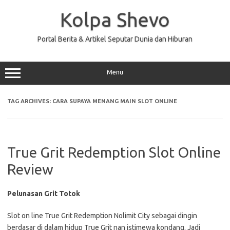
Skip
to
Kolpa Shevo
content
Portal Berita & Artikel Seputar Dunia dan Hiburan
Menu
TAG ARCHIVES:
CARA SUPAYA MENANG MAIN SLOT ONLINE
True Grit Redemption Slot Online
Review
Pelunasan Grit Totok
Slot on line True Grit Redemption Nolimit City sebagai dingin
berdasar di dalam hidup True Grit nan istimewa kondang. Jadi