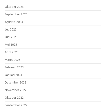
Oktober 2023
September 2023
Agustus 2023
Juli 2023
Juni 2023
Mei 2023
April 2023
Maret 2023
Februari 2023
Januari 2023
Desember 2022
November 2022
Oktober 2022
September 2022