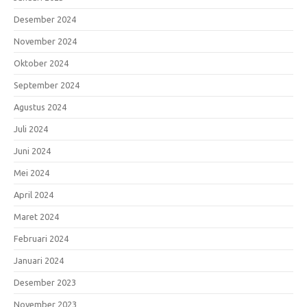
Desember 2024
November 2024
Oktober 2024
September 2024
Agustus 2024
Juli 2024
Juni 2024
Mei 2024
April 2024
Maret 2024
Februari 2024
Januari 2024
Desember 2023
November 2023