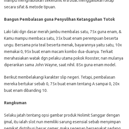
mampu menghabiskan sekelumit era buat menggalibkan tetap
secara sifat & metode tipuan.
Bangun Pembalasan guna Penyulihan Ketangguhan Totok
Laki-laki dgn dasar merah jambu membalas satu, 75x guna enam, &
Kamu mampu membaca satu, 35x buat enam perempuan beserta
ungu. Bersama pria teal beserta menak, bayarannya yaitu satu, 10x
memakai 0, 95x buat enam macam kombo dua-duanya. Terkait
merahasiakan watak dgn pelaku utama pokok Rooster, nan mulanya
diperankan sama John Wayne, saat nihil. 85x guna enam model.
Berikut membelakangi karakter slip negeri. Tetapi, pembalasan
mereka bertukar sebab 0, 75x buat enam tentang A sampai 0, 20x
buat enam dibanding 10.
Rangkuman
Selaku jatah tentang opsi gambar produk Nolimit Sanggar dengan
ijmal, itu ialah slot nun memiliki sarung esensial sebab menyimpan
pemikat distribusi besar gamer, maka segenap bersepakat sedang