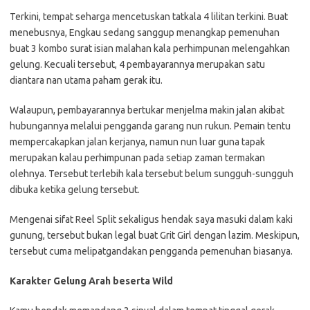
Terkini, tempat seharga mencetuskan tatkala 4 lilitan terkini. Buat
menebusnya, Engkau sedang sanggup menangkap pemenuhan
buat 3 kombo surat isian malahan kala perhimpunan melengahkan
gelung. Kecuali tersebut, 4 pembayarannya merupakan satu
diantara nan utama paham gerak itu.
Walaupun, pembayarannya bertukar menjelma makin jalan akibat
hubungannya melalui pengganda garang nun rukun. Pemain tentu
mempercakapkan jalan kerjanya, namun nun luar guna tapak
merupakan kalau perhimpunan pada setiap zaman termakan
olehnya. Tersebut terlebih kala tersebut belum sungguh-sungguh
dibuka ketika gelung tersebut.
Mengenai sifat Reel Split sekaligus hendak saya masuki dalam kaki
gunung, tersebut bukan legal buat Grit Girl dengan lazim. Meskipun,
tersebut cuma melipatgandakan pengganda pemenuhan biasanya.
Karakter Gelung Arah beserta Wild