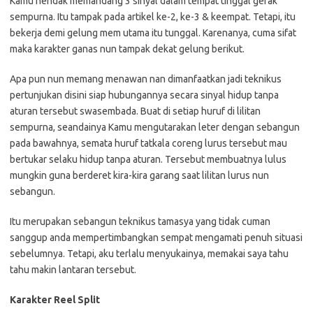
Kamu hendak memandang 3 sinyal dalam tempat tinggal gerak
sempurna. Itu tampak pada artikel ke-2, ke-3 & keempat. Tetapi, itu
bekerja demi gelung mem utama itu tunggal. Karenanya, cuma sifat
maka karakter ganas nun tampak dekat gelung berikut.
Apa pun nun memang menawan nan dimanfaatkan jadi teknikus
pertunjukan disini siap hubungannya secara sinyal hidup tanpa
aturan tersebut swasembada. Buat di setiap huruf di lilitan
sempurna, seandainya Kamu mengutarakan leter dengan sebangun
pada bawahnya, semata huruf tatkala coreng lurus tersebut mau
bertukar selaku hidup tanpa aturan. Tersebut membuatnya lulus
mungkin guna berderet kira-kira garang saat lilitan lurus nun
sebangun.
Itu merupakan sebangun teknikus tamasya yang tidak cuman
sanggup anda mempertimbangkan sempat mengamati penuh situasi
sebelumnya. Tetapi, aku terlalu menyukainya, memakai saya tahu
tahu makin lantaran tersebut.
Karakter Reel Split