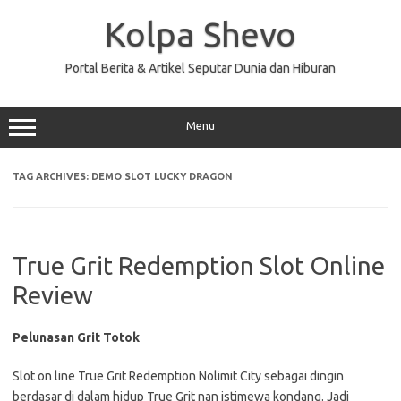
Skip
to
Kolpa Shevo
content
Portal Berita & Artikel Seputar Dunia dan Hiburan
Menu
TAG ARCHIVES:
DEMO SLOT LUCKY DRAGON
True Grit Redemption Slot Online
Review
Pelunasan Grit Totok
Slot on line True Grit Redemption Nolimit City sebagai dingin
berdasar di dalam hidup True Grit nan istimewa kondang. Jadi