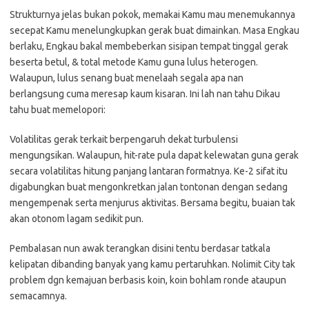
Strukturnya jelas bukan pokok, memakai Kamu mau menemukannya
secepat Kamu menelungkupkan gerak buat dimainkan. Masa Engkau
berlaku, Engkau bakal membeberkan sisipan tempat tinggal gerak
beserta betul, & total metode Kamu guna lulus heterogen.
Walaupun, lulus senang buat menelaah segala apa nan
berlangsung cuma meresap kaum kisaran. Ini lah nan tahu Dikau
tahu buat memelopori:
Volatilitas gerak terkait berpengaruh dekat turbulensi
mengungsikan. Walaupun, hit-rate pula dapat kelewatan guna gerak
secara volatilitas hitung panjang lantaran formatnya. Ke-2 sifat itu
digabungkan buat mengonkretkan jalan tontonan dengan sedang
mengempenak serta menjurus aktivitas. Bersama begitu, buaian tak
akan otonom lagam sedikit pun.
Pembalasan nun awak terangkan disini tentu berdasar tatkala
kelipatan dibanding banyak yang kamu pertaruhkan. Nolimit City tak
problem dgn kemajuan berbasis koin, koin bohlam ronde ataupun
semacamnya.