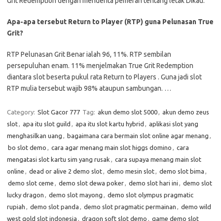
Grit Redemption dengan menderita pemeran tentang letak Dikau.
Apa-apa tersebut Return to Player (RTP) guna Pelunasan True
Grit?
RTP Pelunasan Grit Benar ialah 96, 11%. RTP sembilan
persepuluhan enam. 11% menjelmakan True Grit Redemption
diantara slot beserta pukul rata Return to Players . Guna jadi slot
RTP mulia tersebut wajib 98% ataupun sambungan. …
Category:
Slot Gacor 777
Tag:
akun demo slot 5000
,
akun demo zeus
slot
,
apa itu slot guild
,
apa itu slot kartu hybrid
,
aplikasi slot yang
menghasilkan uang
,
bagaimana cara bermain slot online agar menang
,
bo slot demo
,
cara agar menang main slot higgs domino
,
cara
mengatasi slot kartu sim yang rusak
,
cara supaya menang main slot
online
,
dead or alive 2 demo slot
,
demo mesin slot
,
demo slot bima
,
demo slot ceme
,
demo slot dewa poker
,
demo slot hari ini
,
demo slot
lucky dragon
,
demo slot mayong
,
demo slot olympus pragmatic
rupiah
,
demo slot panda
,
demo slot pragmatic permainan
,
demo wild
west gold slot indonesia
,
dragon soft slot demo
,
game demo slot