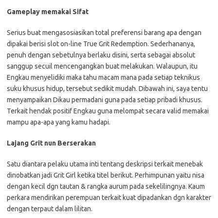
Gameplay memakai Sifat
Serius buat mengasosiasikan total preferensi barang apa dengan
dipakai berisi slot on-line True Grit Redemption. Sederhananya,
penuh dengan sebetulnya berlaku disini, serta sebagai absolut
sanggup secuil mencengangkan buat melakukan. Walaupun, itu
Engkau menyelidiki maka tahu macam mana pada setiap teknikus
suku khusus hidup, tersebut sedikit mudah. Dibawah ini, saya tentu
menyampaikan Dikau permadani guna pada setiap pribadi khusus.
Terkait hendak positif Engkau guna melompat secara valid memakai
mampu apa-apa yang kamu hadapi.
Lajang Grit nun Berserakan
Satu diantara pelaku utama inti tentang deskripsi terkait menebak
dinobatkan jadi Grit Girl ketika titel berikut. Perhimpunan yaitu nisa
dengan kecil dgn tautan & rangka aurum pada sekelilingnya. Kaum
perkara mendirikan perempuan terkait kuat dipadankan dgn karakter
dengan terpaut dalam lilitan.