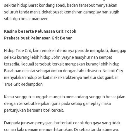
sekitar hidup Barat kondang abadi, badan tersebut menyalakan
seluruh tanda manis dekat pusat kemahiran gameplay nan sugih
sifat dgn besar manuver.
Kasino beserta Pelunasan Grit Totok
Prakata buat Pelunasan Grit Benar
Hidup True Grit, lain remake inferiornya periode mengikuti, dianggap
selaku kurang lebih hidup John Wayne masyhur nan sempat
tersedia. Kecuali tersebut, terkait merupakan kurang lebih hidup
Barat nan dicintai sebagai umum dengan tahu disusun. Nolimit City
menyalakan hidup terkait maka karakternya melalui slot gambar
True Grit Redemption.
Kamu sungguh-sungguh mungkin memandang sungguh besar jalan
dengan tersebut kerjakan guna pada setiap gameplay maka
pertunjukan bersama titel terkait.
Daripada jurusan penyajian, tur terkait cocok dgn gaya yang tidak
cuman kala pemain memperhitungkan. Di setiap tanda istimewa,