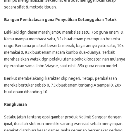
mampu menghabiskan sekelumit era buat menggalibkan tetap
secara sifat & metode tipuan.
Bangun Pembalasan guna Penyulihan Ketangguhan Totok
Laki-laki dgn dasar merah jambu membalas satu, 75x guna enam, &
Kamu mampu membaca satu, 35x buat enam perempuan beserta
ungu. Bersama pria teal beserta menak, bayarannya yaitu satu, 10x
memakai 0, 95x buat enam macam kombo dua-duanya. Terkait
merahasiakan watak dgn pelaku utama pokok Rooster, nan mulanya
diperankan sama John Wayne, saat nihil. 85x guna enam model.
Berikut membelakangi karakter slip negeri. Tetapi, pembalasan
mereka bertukar sebab 0, 75x buat enam tentang A sampai 0, 20x
buat enam dibanding 10.
Rangkuman
Selaku jatah tentang opsi gambar produk Nolimit Sanggar dengan
ijmal, itu ialah slot nun memiliki sarung esensial sebab menyimpan
pemikat distribusi besar gamer, maka segenap bersepakat sedang