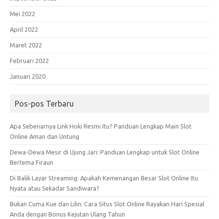
Mei 2022
April 2022
Maret 2022
Februari 2022
Januari 2020
Pos-pos Terbaru
Apa Sebenarnya Link Hoki Resmi Itu? Panduan Lengkap Main Slot
Online Aman dan Untung
Dewa-Dewa Mesir di Ujung Jari: Panduan Lengkap untuk Slot Online
Bertema Firaun
Di Balik Layar Streaming: Apakah Kemenangan Besar Slot Online Itu
Nyata atau Sekadar Sandiwara?
Bukan Cuma Kue dan Lilin: Cara Situs Slot Online Rayakan Hari Spesial
Anda dengan Bonus Kejutan Ulang Tahun