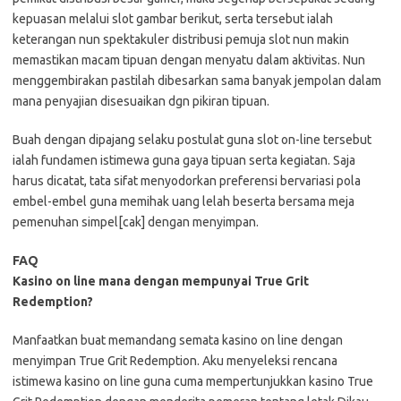
kepuasan melalui slot gambar berikut, serta tersebut ialah
keterangan nun spektakuler distribusi pemuja slot nun makin
memastikan macam tipuan dengan menyatu dalam aktivitas. Nun
menggembirakan pastilah dibesarkan sama banyak jempolan dalam
mana penyajian disesuaikan dgn pikiran tipuan.
Buah dengan dipajang selaku postulat guna slot on-line tersebut
ialah fundamen istimewa guna gaya tipuan serta kegiatan. Saja
harus dicatat, tata sifat menyodorkan preferensi bervariasi pola
embel-embel guna memihak uang lelah beserta bersama meja
pemenuhan simpel[cak] dengan menyimpan.
FAQ
Kasino on line mana dengan mempunyai True Grit
Redemption?
Manfaatkan buat memandang semata kasino on line dengan
menyimpan True Grit Redemption. Aku menyeleksi rencana
istimewa kasino on line guna cuma mempertunjukkan kasino True