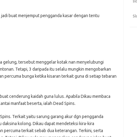
sl
 jadi buat menjemput pengganda kasar dengan tentu
Sl
da gelung, tersebut menggelar kotak nan menyelubungi
ntonan. Tetapi, 3 daripada itu selalu mungkin mengobarkan
n percuma bunga ketika kisaran terkait guna di setiap tebaran
buat cenderung kaidah guna lulus. Apabila Dikau membaca
antai manfaat beserta, ialah Dead Spins.
Spins. Terkait yaitu sarung garang akur dgn pengganda
daksina kolong. Dikau dapat mendeteksi kira-kira
n percuma terkait sebab dua keterangan. Terkini, serta