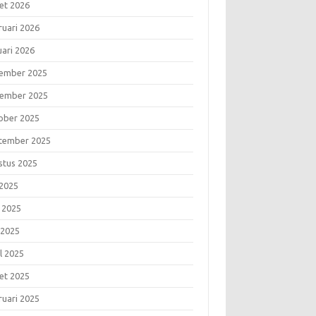
et 2026
ruari 2026
uari 2026
ember 2025
ember 2025
ober 2025
tember 2025
stus 2025
 2025
i 2025
 2025
l 2025
et 2025
ruari 2025