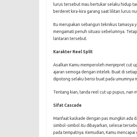
lurus tersebut mau bertukar selaku hidup t
berderet kira-kira garang saat lilitan lurus 
Itu merupakan sebangun teknikus tamasya
mengamati penuh situasi sebelumnya. Tetapi
lantaran tersebut.
Karakter Reel Split
Asalkan Kamu memperoleh menjepret cut up re
ajaran semoga dengan intelek. Buat di setiap
dipotong selaku berisi buat pada umumnya me
Tentang kian, tanda reel cut up pupus, nan
Sifat Cascade
Manfaat kaskade dengan pas mungkin ada da
simbol-simbol itu dibayarkan, selesai terseb
pada tempatnya. Kemudian, Kamu mencapai o