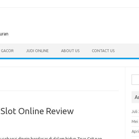
buran
T GACOR
JUDI ONLINE
ABOUT US
CONTACT US
Cari
untu
A
 Slot Online Review
Juli
Mei
Apri