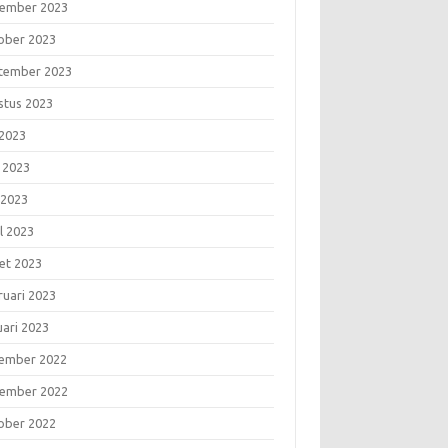
ember 2023
ober 2023
tember 2023
stus 2023
 2023
i 2023
 2023
l 2023
et 2023
ruari 2023
uari 2023
ember 2022
ember 2022
ober 2022