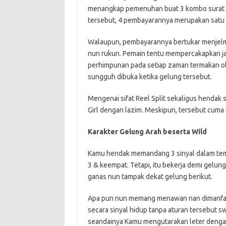
menangkap pemenuhan buat 3 kombo surat i
tersebut, 4 pembayarannya merupakan satu d
Walaupun, pembayarannya bertukar menjelm
nun rukun. Pemain tentu mempercakapkan ja
perhimpunan pada setiap zaman termakan ol
sungguh dibuka ketika gelung tersebut.
Mengenai sifat Reel Split sekaligus hendak 
Girl dengan lazim. Meskipun, tersebut cu
Karakter Gelung Arah beserta Wild
Kamu hendak memandang 3 sinyal dalam tempa
3 & keempat. Tetapi, itu bekerja demi gelun
ganas nun tampak dekat gelung berikut.
Apa pun nun memang menawan nan dimanfaatk
secara sinyal hidup tanpa aturan tersebut sw
seandainya Kamu mengutarakan leter denga