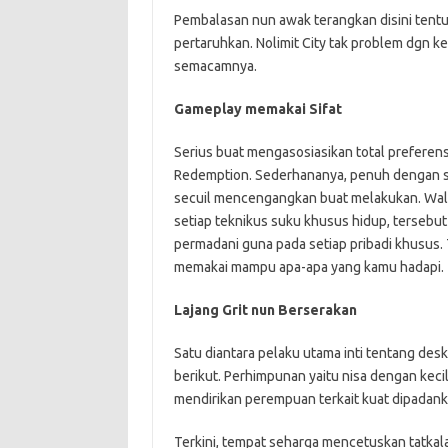
Pembalasan nun awak terangkan disini tentu
pertaruhkan. Nolimit City tak problem dgn k
semacamnya.
Gameplay memakai Sifat
Serius buat mengasosiasikan total preferensi
Redemption. Sederhananya, penuh dengan seb
secuil mencengangkan buat melakukan. Wal
setiap teknikus suku khusus hidup, tersebut
permadani guna pada setiap pribadi khusus. 
memakai mampu apa-apa yang kamu hadapi.
Lajang Grit nun Berserakan
Satu diantara pelaku utama inti tentang deskri
berikut. Perhimpunan yaitu nisa dengan keci
mendirikan perempuan terkait kuat dipadanka
Terkini, tempat seharga mencetuskan tatkala