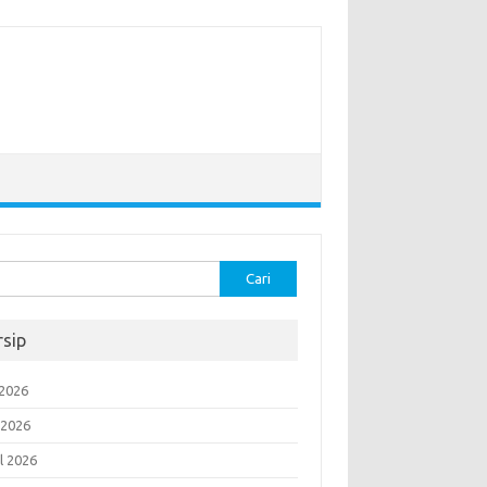
k:
rsip
 2026
 2026
l 2026