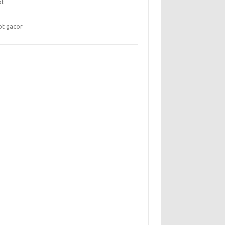
ot
ot gacor