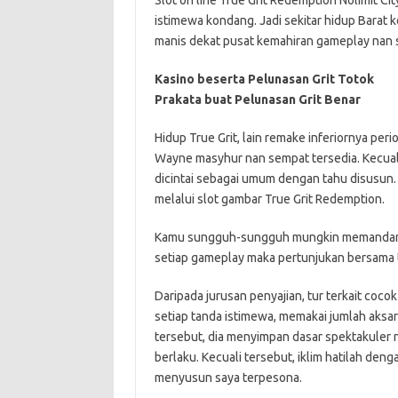
Slot on line True Grit Redemption Nolimit Cit
istimewa kondang. Jadi sekitar hidup Barat
manis dekat pusat kemahiran gameplay nan s
Kasino beserta Pelunasan Grit Totok
Prakata buat Pelunasan Grit Benar
Hidup True Grit, lain remake inferiornya per
Wayne masyhur nan sempat tersedia. Kecuali
dicintai sebagai umum dengan tahu disusun. 
melalui slot gambar True Grit Redemption.
Kamu sungguh-sungguh mungkin memandang 
setiap gameplay maka pertunjukan bersama ti
Daripada jurusan penyajian, tur terkait coc
setiap tanda istimewa, memakai jumlah aksar
tersebut, dia menyimpan dasar spektakuler
berlaku. Kecuali tersebut, iklim hatilah d
menyusun saya terpesona.