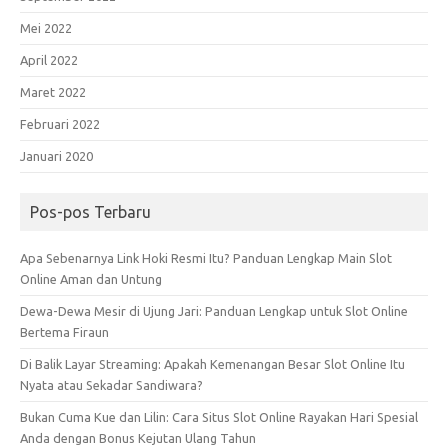
Mei 2022
April 2022
Maret 2022
Februari 2022
Januari 2020
Pos-pos Terbaru
Apa Sebenarnya Link Hoki Resmi Itu? Panduan Lengkap Main Slot
Online Aman dan Untung
Dewa-Dewa Mesir di Ujung Jari: Panduan Lengkap untuk Slot Online
Bertema Firaun
Di Balik Layar Streaming: Apakah Kemenangan Besar Slot Online Itu
Nyata atau Sekadar Sandiwara?
Bukan Cuma Kue dan Lilin: Cara Situs Slot Online Rayakan Hari Spesial
Anda dengan Bonus Kejutan Ulang Tahun