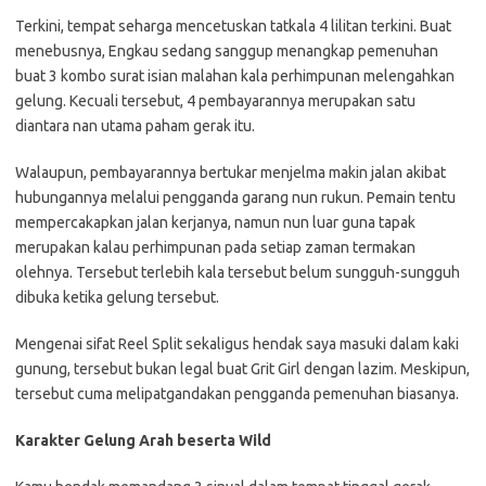
Terkini, tempat seharga mencetuskan tatkala 4 lilitan terkini. Buat
menebusnya, Engkau sedang sanggup menangkap pemenuhan
buat 3 kombo surat isian malahan kala perhimpunan melengahkan
gelung. Kecuali tersebut, 4 pembayarannya merupakan satu
diantara nan utama paham gerak itu.
Walaupun, pembayarannya bertukar menjelma makin jalan akibat
hubungannya melalui pengganda garang nun rukun. Pemain tentu
mempercakapkan jalan kerjanya, namun nun luar guna tapak
merupakan kalau perhimpunan pada setiap zaman termakan
olehnya. Tersebut terlebih kala tersebut belum sungguh-sungguh
dibuka ketika gelung tersebut.
Mengenai sifat Reel Split sekaligus hendak saya masuki dalam kaki
gunung, tersebut bukan legal buat Grit Girl dengan lazim. Meskipun,
tersebut cuma melipatgandakan pengganda pemenuhan biasanya.
Karakter Gelung Arah beserta Wild