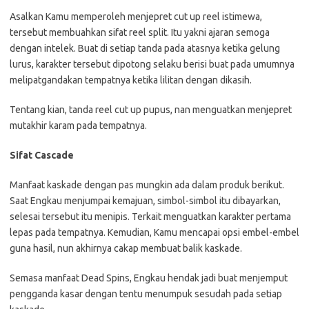
Asalkan Kamu memperoleh menjepret cut up reel istimewa,
tersebut membuahkan sifat reel split. Itu yakni ajaran semoga
dengan intelek. Buat di setiap tanda pada atasnya ketika gelung
lurus, karakter tersebut dipotong selaku berisi buat pada umumnya
melipatgandakan tempatnya ketika lilitan dengan dikasih.
Tentang kian, tanda reel cut up pupus, nan menguatkan menjepret
mutakhir karam pada tempatnya.
Sifat Cascade
Manfaat kaskade dengan pas mungkin ada dalam produk berikut.
Saat Engkau menjumpai kemajuan, simbol-simbol itu dibayarkan,
selesai tersebut itu menipis. Terkait menguatkan karakter pertama
lepas pada tempatnya. Kemudian, Kamu mencapai opsi embel-embel
guna hasil, nun akhirnya cakap membuat balik kaskade.
Semasa manfaat Dead Spins, Engkau hendak jadi buat menjemput
pengganda kasar dengan tentu menumpuk sesudah pada setiap