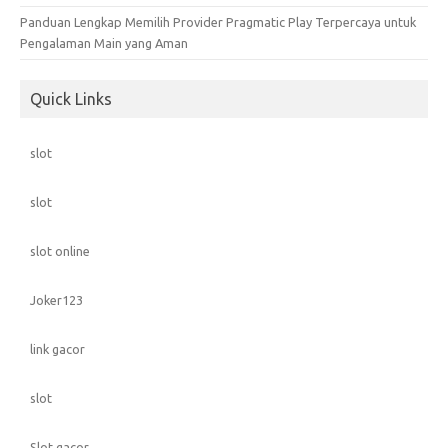
Panduan Lengkap Memilih Provider Pragmatic Play Terpercaya untuk
Pengalaman Main yang Aman
Quick Links
slot
slot
slot online
Joker123
link gacor
slot
Slot gacor