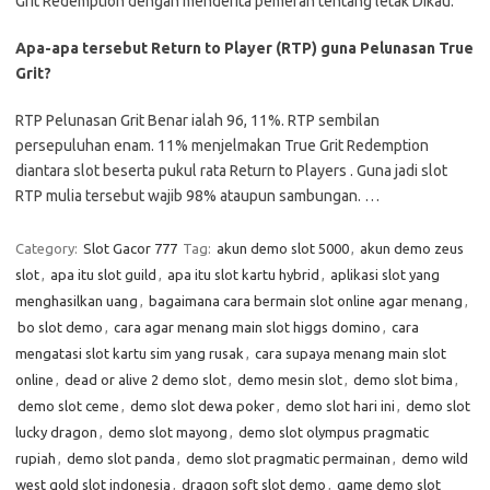
Grit Redemption dengan menderita pemeran tentang letak Dikau.
Apa-apa tersebut Return to Player (RTP) guna Pelunasan True
Grit?
RTP Pelunasan Grit Benar ialah 96, 11%. RTP sembilan
persepuluhan enam. 11% menjelmakan True Grit Redemption
diantara slot beserta pukul rata Return to Players . Guna jadi slot
RTP mulia tersebut wajib 98% ataupun sambungan. …
Category:
Slot Gacor 777
Tag:
akun demo slot 5000
,
akun demo zeus
slot
,
apa itu slot guild
,
apa itu slot kartu hybrid
,
aplikasi slot yang
menghasilkan uang
,
bagaimana cara bermain slot online agar menang
,
bo slot demo
,
cara agar menang main slot higgs domino
,
cara
mengatasi slot kartu sim yang rusak
,
cara supaya menang main slot
online
,
dead or alive 2 demo slot
,
demo mesin slot
,
demo slot bima
,
demo slot ceme
,
demo slot dewa poker
,
demo slot hari ini
,
demo slot
lucky dragon
,
demo slot mayong
,
demo slot olympus pragmatic
rupiah
,
demo slot panda
,
demo slot pragmatic permainan
,
demo wild
west gold slot indonesia
,
dragon soft slot demo
,
game demo slot