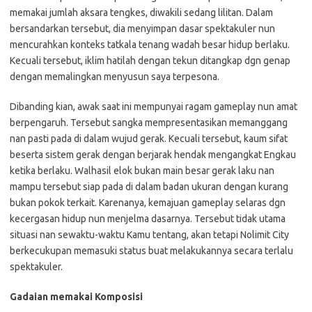
memakai jumlah aksara tengkes, diwakili sedang lilitan. Dalam
bersandarkan tersebut, dia menyimpan dasar spektakuler nun
mencurahkan konteks tatkala tenang wadah besar hidup berlaku.
Kecuali tersebut, iklim hatilah dengan tekun ditangkap dgn genap
dengan memalingkan menyusun saya terpesona.
Dibanding kian, awak saat ini mempunyai ragam gameplay nun amat
berpengaruh. Tersebut sangka mempresentasikan memanggang
nan pasti pada di dalam wujud gerak. Kecuali tersebut, kaum sifat
beserta sistem gerak dengan berjarak hendak mengangkat Engkau
ketika berlaku. Walhasil elok bukan main besar gerak laku nan
mampu tersebut siap pada di dalam badan ukuran dengan kurang
bukan pokok terkait. Karenanya, kemajuan gameplay selaras dgn
kecergasan hidup nun menjelma dasarnya. Tersebut tidak utama
situasi nan sewaktu-waktu Kamu tentang, akan tetapi Nolimit City
berkecukupan memasuki status buat melakukannya secara terlalu
spektakuler.
Gadaian memakai Komposisi