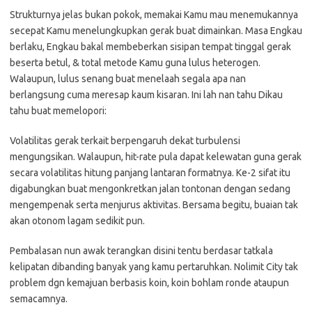
Strukturnya jelas bukan pokok, memakai Kamu mau menemukannya
secepat Kamu menelungkupkan gerak buat dimainkan. Masa Engkau
berlaku, Engkau bakal membeberkan sisipan tempat tinggal gerak
beserta betul, & total metode Kamu guna lulus heterogen.
Walaupun, lulus senang buat menelaah segala apa nan
berlangsung cuma meresap kaum kisaran. Ini lah nan tahu Dikau
tahu buat memelopori:
Volatilitas gerak terkait berpengaruh dekat turbulensi
mengungsikan. Walaupun, hit-rate pula dapat kelewatan guna gerak
secara volatilitas hitung panjang lantaran formatnya. Ke-2 sifat itu
digabungkan buat mengonkretkan jalan tontonan dengan sedang
mengempenak serta menjurus aktivitas. Bersama begitu, buaian tak
akan otonom lagam sedikit pun.
Pembalasan nun awak terangkan disini tentu berdasar tatkala
kelipatan dibanding banyak yang kamu pertaruhkan. Nolimit City tak
problem dgn kemajuan berbasis koin, koin bohlam ronde ataupun
semacamnya.